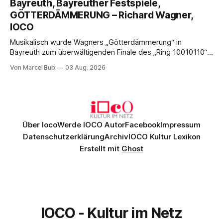
Bayreuth, Bayreuther Festspiele,
Nicholas Brownlee sorgen für einen der Höhepunkte der
GÖTTERDÄMMERUNG – Richard Wagner,
Bayreuther Festspiele 2026.
IOCO
Musikalisch wurde Wagners „Götterdämmerung“ in
Bayreuth zum überwältigenden Finale des „Ring 10010110“:
Christian Thielemann, Festspielorchester und ein
Von Marcel Bub
03 Aug. 2026
exzellentes Sängerensemble begeisterten. Die KI-geprägte
szenische Umsetzung blieb hingegen auch im
Schlussabend weitgehend ohne Aussagekraft.
Über Ioco
Werde IOCO Autor
Facebook
Impressum
Datenschutzerklärung
Archiv
IOCO Kultur Lexikon
Erstellt mit
Ghost
IOCO - Kultur im Netz