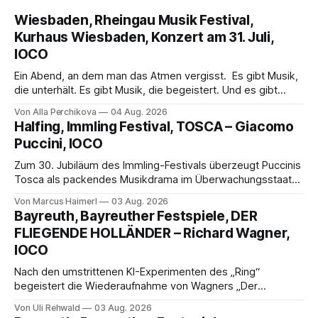
Wiesbaden, Rheingau Musik Festival,
Kurhaus Wiesbaden, Konzert am 31. Juli,
IOCO
Ein Abend, an dem man das Atmen vergisst. Es gibt Musik,
die unterhält. Es gibt Musik, die begeistert. Und es gibt
Musik, nach der man minutenlang kein Wort sagen kann.
Von Alla Perchikova
04 Aug. 2026
Genau so war der Abend im Kurhaus Wiesbaden, an dem
Halfing, Immling Festival, TOSCA – Giacomo
Johannes Brahms’ Erstes Klavierkonzert d-Moll op. 15 mit
Puccini, IOCO
Daniil
Zum 30. Jubiläum des Immling-Festivals überzeugt Puccinis
Tosca als packendes Musikdrama im Überwachungsstaat
der 1950er-Jahre. Ludwig Baumann erzählt das Werk
Von Marcus Haimerl
03 Aug. 2026
spannend und werkgetreu, getragen von starken Solisten,
Bayreuth, Bayreuther Festspiele, DER
eindrucksvollen Projektionen und einer klangvollen
FLIEGENDE HOLLÄNDER – Richard Wagner,
musikalischen Leitung.
IOCO
Nach den umstrittenen KI-Experimenten des „Ring“
begeistert die Wiederaufnahme von Wagners „Der
fliegende Holländer“ mit packender Regie, großartiger
Von Uli Rehwald
03 Aug. 2026
Musik und einem neuen Traumpaar: Elisabeth Teige und