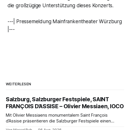
die großzügige Unterstützung dieses Konzerts.
---| Pressemeldung Mainfrankentheater Würzburg
|---
WEITERLESEN
Salzburg, Salzburger Festspiele, SAINT
FRANÇOIS D’ASSISE – Olivier Messiaen, IOCO
Mit Olivier Messiaens monumentalem Saint François
d’Assise präsentieren die Salzburger Festspiele einen
außergewöhnlichen Opernabend. Romeo Castellucci gelingt
Von Marcel Bub
06 Aug. 2026