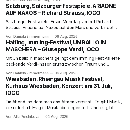
eine bildgewaltige Inszenierung, Maxime Pascal entfaltet
Salzburg, Salzburger Festspiele, ARIADNE
die komplexe Partitur eindrucksvoll, Philippe Sly berührt als
AUF NAXOS – Richard Strauss, IOCO
Franziskus.
Salzburger Festspiele: Ersan Mondtag verlegt Richard
Strauss' Ariadne auf Naxos auf den Mars und verbindet
Science-Fiction mit Opernklassik. Musikalisch überzeugt die
Von Daniela Zimmermann
06 Aug. 2026
Aufführung mit starken Solisten und den Wiener
Halfing, Immling-Festival, UN BALLO IN
Philharmonikern, szenisch bleibt der zweite Akt jedoch
MASCHERA – Giuseppe Verdi, IOCO
hinter den Erwartungen zurück.
Mit Un ballo in maschera gelingt dem Immling Festival eine
packende Verdi-Inszenierung zwischen Traum und
Wirklichkeit. Verena von Kerssenbrock verbindet
Von Daniela Zimmermann
06 Aug. 2026
psychologische Tiefe mit starken Bildern, getragen von
Wiesbaden, Rheingau Musik Festival,
einem spielfreudigen Ensemble und einer musikalisch
Kurhaus Wiesbaden, Konzert am 31. Juli,
überzeugenden Gesamtleistung.
IOCO
Ein Abend, an dem man das Atmen vergisst. Es gibt Musik,
die unterhält. Es gibt Musik, die begeistert. Und es gibt
Musik, nach der man minutenlang kein Wort sagen kann.
Von Alla Perchikova
04 Aug. 2026
Genau so war der Abend im Kurhaus Wiesbaden, an dem
Johannes Brahms’ Erstes Klavierkonzert d-Moll op. 15 mit