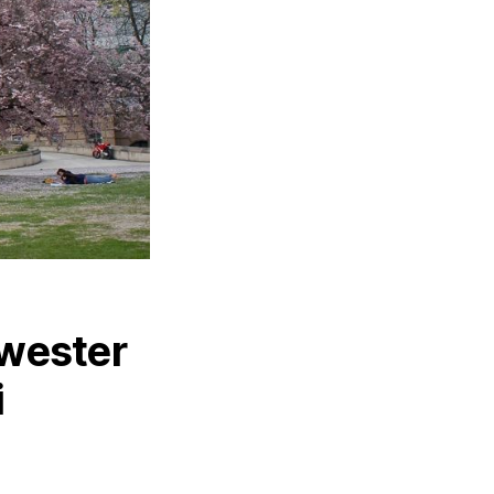
hwester
i