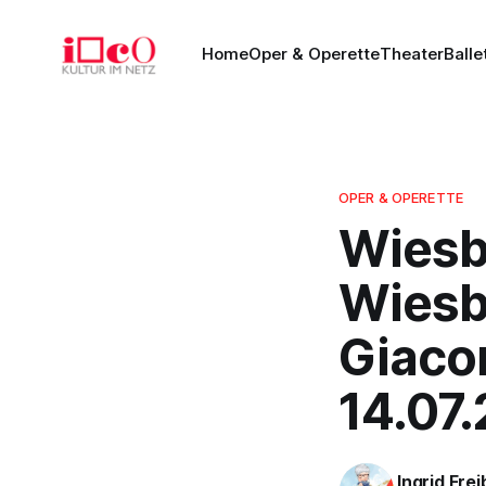
Home
Oper & Operette
Theater
Balle
OPER & OPERETTE
Wiesb
Wiesb
Giacom
14.07
Ingrid Fre