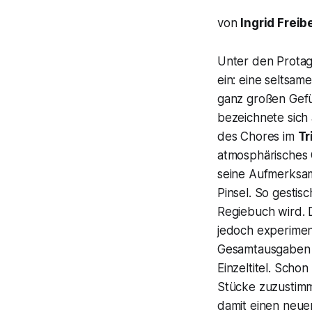
von
Ingrid Freib
Unter den Prota
ein: eine seltsa
ganz großen Gefü
bezeichnete sich
des Chores im
Tr
atmosphärisches G
seine Aufmerksam
Pinsel. So gestisc
Regiebuch wird. 
jedoch experimen
Gesamtausgaben de
Einzeltitel. Scho
Stücke zuzustimm
damit einen neu