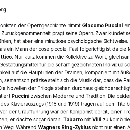
erg
gonisten der Operngeschichte nimmt
Giacomo Puccini
ei
me Zurückgenommenheit prägt seine Opern. Zwar kündet s
hlen, hat aber eine minutiöse psychologische Sichtweise.
 als ein Mann der
cose piccole
. Fast folgerichtig ist da die
ittico
. Nur kurz kommen die Kollektive zu Wort, gleichsam
estaltungsmittel für die scharf gezeichneten Individualsch
keit auf die Hauptlinien der Dramen, komponiert mit äuß
h, semantisch präzise stellt sich die Musik dar, dass die Pa
Die Novellen der Trilogie stehen durchaus gleichberechti
tiert
Puccini
zwischen Moderne und Tradition. Die beide
s Klavierauszugs (1918 und 1919) tragen auf dem Titelbla
n vor der Uraufführung war der Komponist bereit, einer T
en, er dachte sogar daran,
Tabarro
mit
Villi
zu kombinie
en Weg: Während
Wagners
Ring-Zyklus
nicht nur einen