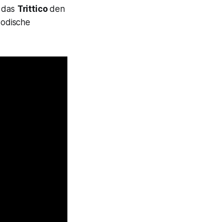
t das
Trittico
den
sodische