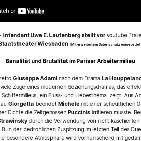
-
Intendant Uwe E. Laufenberg stellt vor
youtube Trail
Staatstheater Wiesbaden
[ Mit erweitertem Datenschutz eingebettet 
Banalität und Brutalität im Pariser Arbeitermilieu
bretto
Giuseppe Adami
nach dem Drama
La Houppelan
h viele Züge eines modernen Beziehungsdramas, das effekt
s Schiffermilieus, ein Fluss- und Liebesthema, zeigt. Aus A
Frau
Giorgetta
beendet
Michele
mit einer scheußlichen G
ner Dichte die Zeitgenossen
Puccinis
irritieren musste. B
Strawinsky
durch die Verwendung von nicht kaschierten
z. B. in der bedrohlichen Zuspitzung im letzten Teil des Du
Die besondere Atmosphäre wird vorherrschend mit gedä