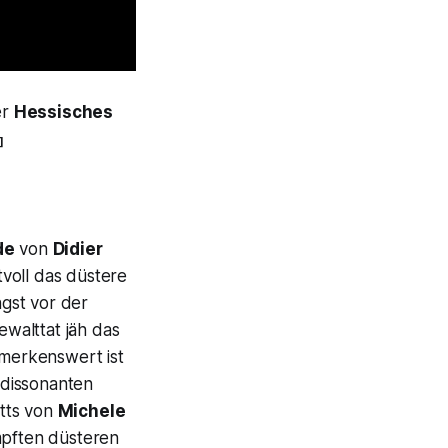
er
Hessisches
]
de
von
Didier
voll das düstere
ngst vor der
ewalttat jäh das
emerkenswert ist
 dissonanten
etts von
Michele
mpften düsteren