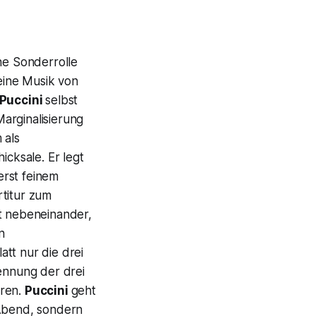
ne Sonderrolle
eine Musik von
Puccini
selbst
 Marginalisierung
 als
icksale. Er legt
erst feinem
rtitur zum
gt nebeneinander,
n
tt nur die drei
rennung der drei
ren.
Puccini
geht
 Abend, sondern