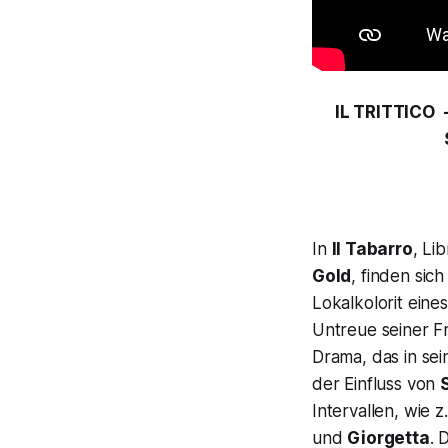
IL TRITTICO 
In
Il Tabarro
, Li
Gold
, finden sic
Lokalkolorit eine
Untreue seiner 
Drama, das in sei
der Einfluss von
Intervallen, wie 
und
Giorgetta
. 