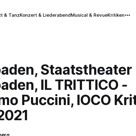
tt & Tanz
Konzert & Liederabend
Musical & Revue
Kritiken
aden, Staatstheater
aden, IL TRITTICO -
o Puccini, IOCO Krit
.2021
iberg