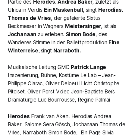
Partie des
Herodes
.
Andrea Baker,
zuletzt als
Ulrica in Verdis
Ein Maskenball
, singt
Herodias.
Thomas de Vries,
der gefeierte Sixtus
Beckmesser in Wagners
Meistersinger,
ist als
Jochanaan
zu erleben.
Simon Bode
, des
Wanderes Stimme in der Ballettproduktion
Eine
Winterreise,
singt
Narraboth.
Musikalische Leitung GMD
Patrick Lange
Inszenierung, Bühne, Kostüme Le Lab – Jean-
Philippe Clarac, Olivier Deloeuil Licht Christophe
Pitoiset, Oliver Porst Video Jean-Baptiste Beïs
Dramaturgie Luc Bourrousse, Regine Palmai
Herodes
Frank van Aken, Herodias Andrea
Baker, Salome Sera Gösch, Jochanaan Thomas de
Vries, Narraboth Simon Bode, Ein Page Silvia