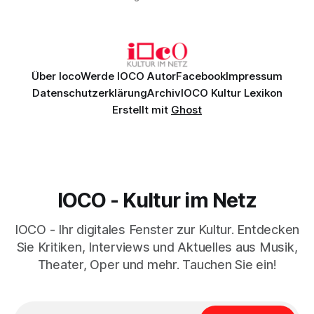
Genau so war der Abend im Kurhaus Wiesbaden, an dem
Johannes Brahms’ Erstes Klavierkonzert d-Moll op. 15 mit
Daniil
Über Ioco
Werde IOCO Autor
Facebook
Impressum
Datenschutzerklärung
Archiv
IOCO Kultur Lexikon
Erstellt mit
Ghost
IOCO - Kultur im Netz
IOCO - Ihr digitales Fenster zur Kultur. Entdecken
Sie Kritiken, Interviews und Aktuelles aus Musik,
Theater, Oper und mehr. Tauchen Sie ein!