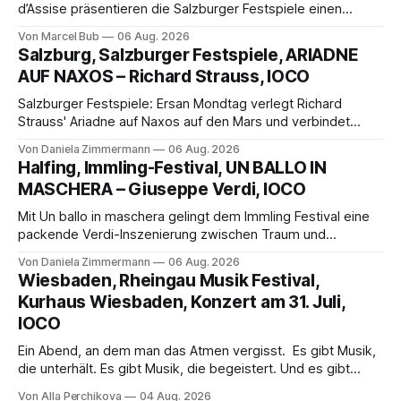
d’Assise präsentieren die Salzburger Festspiele einen
außergewöhnlichen Opernabend. Romeo Castellucci gelingt
Von Marcel Bub
06 Aug. 2026
eine bildgewaltige Inszenierung, Maxime Pascal entfaltet
Salzburg, Salzburger Festspiele, ARIADNE
die komplexe Partitur eindrucksvoll, Philippe Sly berührt als
AUF NAXOS – Richard Strauss, IOCO
Franziskus.
Salzburger Festspiele: Ersan Mondtag verlegt Richard
Strauss' Ariadne auf Naxos auf den Mars und verbindet
Science-Fiction mit Opernklassik. Musikalisch überzeugt die
Von Daniela Zimmermann
06 Aug. 2026
Aufführung mit starken Solisten und den Wiener
Halfing, Immling-Festival, UN BALLO IN
Philharmonikern, szenisch bleibt der zweite Akt jedoch
MASCHERA – Giuseppe Verdi, IOCO
hinter den Erwartungen zurück.
Mit Un ballo in maschera gelingt dem Immling Festival eine
packende Verdi-Inszenierung zwischen Traum und
Wirklichkeit. Verena von Kerssenbrock verbindet
Von Daniela Zimmermann
06 Aug. 2026
psychologische Tiefe mit starken Bildern, getragen von
Wiesbaden, Rheingau Musik Festival,
einem spielfreudigen Ensemble und einer musikalisch
Kurhaus Wiesbaden, Konzert am 31. Juli,
überzeugenden Gesamtleistung.
IOCO
Ein Abend, an dem man das Atmen vergisst. Es gibt Musik,
die unterhält. Es gibt Musik, die begeistert. Und es gibt
Musik, nach der man minutenlang kein Wort sagen kann.
Von Alla Perchikova
04 Aug. 2026