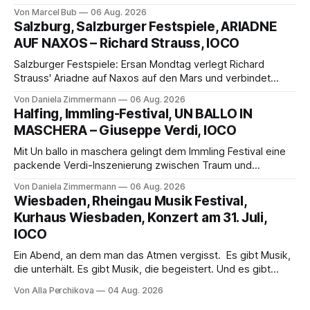
außergewöhnlichen Opernabend. Romeo Castellucci gelingt
Von Marcel Bub
06 Aug. 2026
eine bildgewaltige Inszenierung, Maxime Pascal entfaltet
Salzburg, Salzburger Festspiele, ARIADNE
die komplexe Partitur eindrucksvoll, Philippe Sly berührt als
AUF NAXOS – Richard Strauss, IOCO
Franziskus.
Salzburger Festspiele: Ersan Mondtag verlegt Richard
Strauss' Ariadne auf Naxos auf den Mars und verbindet
Science-Fiction mit Opernklassik. Musikalisch überzeugt die
Von Daniela Zimmermann
06 Aug. 2026
Aufführung mit starken Solisten und den Wiener
Halfing, Immling-Festival, UN BALLO IN
Philharmonikern, szenisch bleibt der zweite Akt jedoch
MASCHERA – Giuseppe Verdi, IOCO
hinter den Erwartungen zurück.
Mit Un ballo in maschera gelingt dem Immling Festival eine
packende Verdi-Inszenierung zwischen Traum und
Wirklichkeit. Verena von Kerssenbrock verbindet
Von Daniela Zimmermann
06 Aug. 2026
psychologische Tiefe mit starken Bildern, getragen von
Wiesbaden, Rheingau Musik Festival,
einem spielfreudigen Ensemble und einer musikalisch
Kurhaus Wiesbaden, Konzert am 31. Juli,
überzeugenden Gesamtleistung.
IOCO
Ein Abend, an dem man das Atmen vergisst. Es gibt Musik,
die unterhält. Es gibt Musik, die begeistert. Und es gibt
Musik, nach der man minutenlang kein Wort sagen kann.
Von Alla Perchikova
04 Aug. 2026
Genau so war der Abend im Kurhaus Wiesbaden, an dem