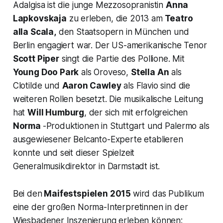
Adalgisa
ist die junge Mezzosopranistin
Anna
Lapkovskaja
zu erleben, die 2013 am
Teatro
alla Scala,
den Staatsopern in München und
Berlin engagiert war. Der US-amerikanische Tenor
Scott Piper
singt die Partie des Pollione. Mit
Young Doo Park
als Oroveso,
Stella An
als
Clotilde und
Aaron Cawley
als Flavio sind die
weiteren Rollen besetzt. Die musikalische Leitung
hat
Will Humburg
, der sich mit erfolgreichen
Norma
-Produktionen in Stuttgart und Palermo als
ausgewiesener Belcanto-Experte etablieren
konnte und seit dieser Spielzeit
Generalmusikdirektor in Darmstadt ist.
Bei den
Maifestspielen 2015
wird das Publikum
eine der großen Norma-Interpretinnen in der
Wiesbadener Inszenierung erleben können: