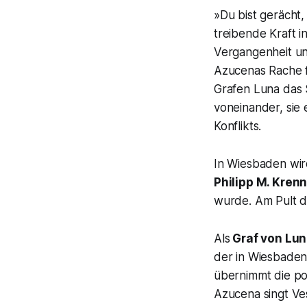
»Du bist gerächt,
treibende Kraft i
Vergangenheit u
Azucenas Rache f
Grafen Luna das S
voneinander, sie 
Konflikts.
In Wiesbaden wir
Philipp M. Krenn
wurde. Am Pult d
Als
Graf von Lu
der in Wiesbaden 
übernimmt die po
Azucena singt Ves