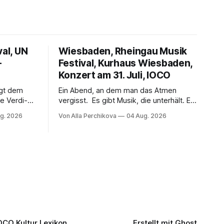
val, UN
Wiesbaden, Rheingau Musik
–
Festival, Kurhaus Wiesbaden,
Konzert am 31. Juli, IOCO
ngt dem
Ein Abend, an dem man das Atmen
e Verdi-
vergisst. Es gibt Musik, die unterhält. Es
 und
gibt Musik, die begeistert. Und es gibt
g. 2026
Von Alla Perchikova
04 Aug. 2026
ssenbrock
Musik, nach der man minutenlang kein
fe mit
Wort sagen kann. Genau so war der
n einem
Abend im Kurhaus Wiesbaden, an dem
einer
Johannes Brahms’ Erstes Klavierkonzert
d-Moll op. 15 mit Daniil
OCO Kultur Lexikon
Erstellt mit
Ghost