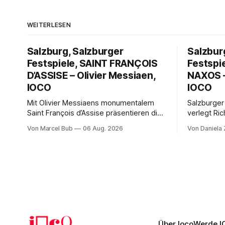
WEITERLESEN
Salzburg, Salzburger
Salzbur
Festspiele, SAINT FRANÇOIS
Festspi
D’ASSISE – Olivier Messiaen,
NAXOS –
IOCO
IOCO
Mit Olivier Messiaens monumentalem
Salzburger
Saint François d’Assise präsentieren die
verlegt Ric
Salzburger Festspiele einen
Naxos auf 
Von Marcel Bub
06 Aug. 2026
Von Daniela
außergewöhnlichen Opernabend.
Science-Fi
Romeo Castellucci gelingt eine
Musikalisc
bildgewaltige Inszenierung, Maxime
mit starke
Pascal entfaltet die komplexe Partitur
Philharmoni
eindrucksvoll, Philippe Sly berührt als
zweite Akt
Franziskus.
Erwartunge
Über Ioco
Werde I