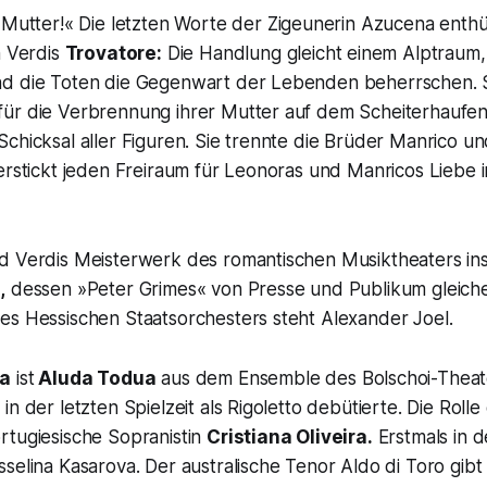
 Mutter!«
Die letzten Worte der Zigeunerin Azucena enthü
n Verdis
Trovatore:
Die Handlung gleicht einem Alptraum,
nd die Toten die Gegenwart der Lebenden beherrschen. 
ür die Verbrennung ihrer Mutter auf dem Scheiterhaufen
chicksal aller Figuren. Sie trennte die Brüder Manrico u
erstickt jeden Freiraum für Leonoras und Manricos Liebe i
d Verdis Meisterwerk des romantischen Musiktheaters ins
,
dessen »Peter Grimes« von Presse und Publikum gleich
es Hessischen Staatsorchesters steht Alexander Joel.
na
ist
Aluda Todua
aus dem Ensemble des Bolschoi-Theate
in der letzten Spielzeit als Rigoletto debütierte. Die Roll
rtugiesische Sopranistin
Cristiana Oliveira.
Erstmals in d
selina Kasarova. Der australische Tenor Aldo di Toro gibt