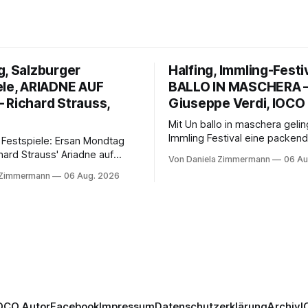
g, Salzburger
Halfing, Immling-Festi
ele, ARIADNE AUF
BALLO IN MASCHERA 
 Richard Strauss,
Giuseppe Verdi, IOCO
Mit Un ballo in maschera geli
Immling Festival eine packend
 Festspiele: Ersan Mondtag
Inszenierung zwischen Traum
hard Strauss' Ariadne auf
Von Daniela Zimmermann
06 Au
Wirklichkeit. Verena von Ker
den Mars und verbindet
 Zimmermann
06 Aug. 2026
verbindet psychologische Tie
ction mit Opernklassik.
starken Bildern, getragen vo
h überzeugt die Aufführung
spielfreudigen Ensemble und 
n Solisten und den Wiener
musikalisch überzeugenden
kern, szenisch bleibt der
Gesamtleistung.
 jedoch hinter den
n zurück.
OCO Autor
Facebook
Impressum
Datenschutzerklärung
Archiv
I