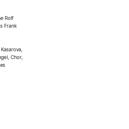
e Rolf
as Frank
 Kasarova,
gel, Chor,
hes