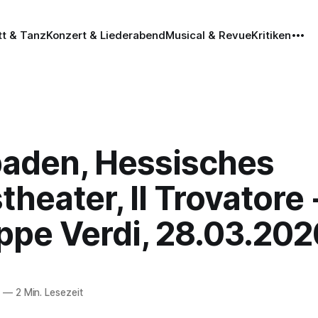
tt & Tanz
Konzert & Liederabend
Musical & Revue
Kritiken
aden, Hessisches
theater, Il Trovatore 
ppe Verdi, 28.03.202
0
—
2 Min. Lesezeit