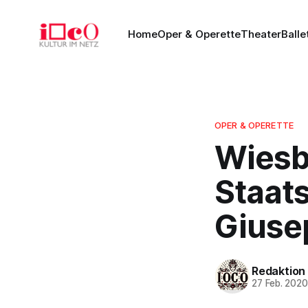
Home
Oper & Operette
Theater
Balle
OPER & OPERETTE
Wiesb
Staats
Giuse
Redaktion
27 Feb. 202