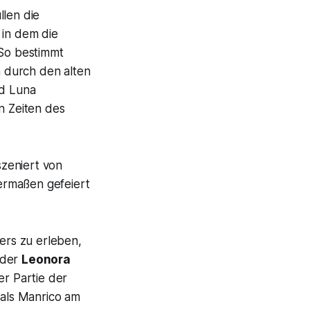
llen die
 in dem die
So bestimmt
 durch den alten
nd Luna
n Zeiten des
zeniert von
ermaßen gefeiert
rs zu erleben,
e der
Leonora
er Partie der
 als Manrico am