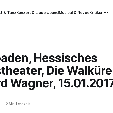
tt & Tanz
Konzert & Liederabend
Musical & Revue
Kritiken
aden, Hessisches
theater, Die Walküre
rd Wagner, 15.01.201
6
—
2 Min. Lesezeit