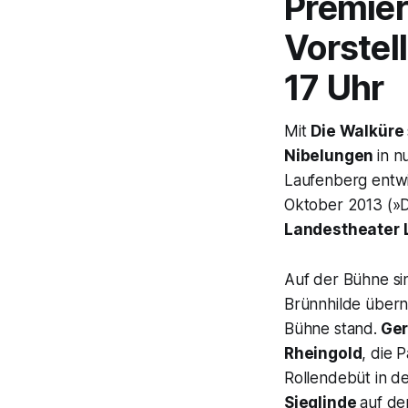
Premier
Vorstel
17 Uhr
Mit
Die Walküre
Nibelungen
in n
Laufenberg entwi
Oktober 2013 (»
Landestheater 
Auf der Bühne si
Brünnhilde
über
Bühne stand.
Ger
Rheingold
, die 
Rollendebüt in de
Sieglinde
auf de