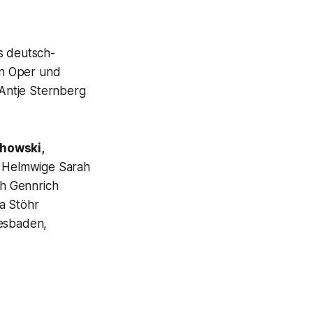
s deutsch-
 in Oper und
Antje Sternberg
howski,
k, Helmwige Sarah
h Gennrich
a Stöhr
iesbaden,