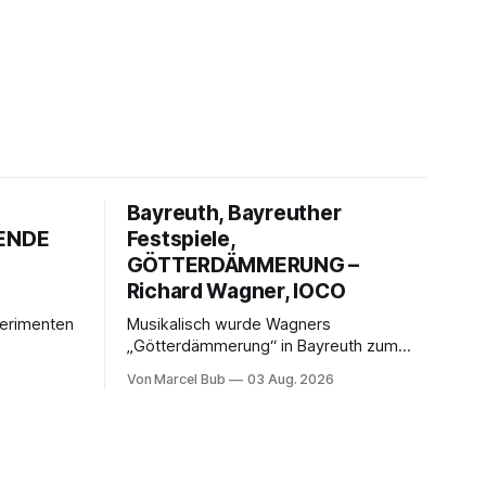
Bayreuth, Bayreuther
GENDE
Festspiele,
GÖTTERDÄMMERUNG –
Richard Wagner, IOCO
perimenten
Musikalisch wurde Wagners
„Götterdämmerung“ in Bayreuth zum
s „Der
überwältigenden Finale des „Ring
Von Marcel Bub
03 Aug. 2026
kender
10010110“: Christian Thielemann,
 einem
Festspielorchester und ein exzellentes
eige und
Sängerensemble begeisterten. Die KI-
 einen der
geprägte szenische Umsetzung blieb
estspiele
hingegen auch im Schlussabend