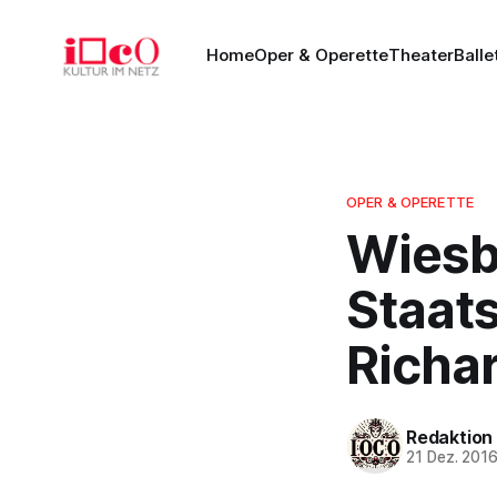
Home
Oper & Operette
Theater
Balle
OPER & OPERETTE
Wiesb
Staats
Richa
Redaktion
21 Dez. 201