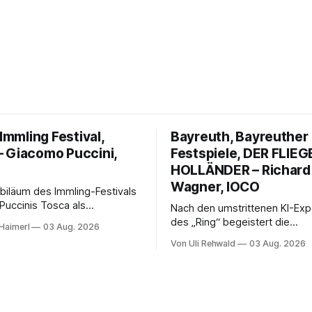
 Immling Festival,
Bayreuth, Bayreuther
 Giacomo Puccini,
Festspiele, DER FLIE
HOLLÄNDER – Richard
Wagner, IOCO
biläum des Immling-Festivals
Puccinis Tosca als
Nach den umstrittenen KI-Ex
 Musikdrama im
des „Ring“ begeistert die
Haimerl
03 Aug. 2026
ngsstaat der 1950er-Jahre.
Wiederaufnahme von Wagner
Von Uli Rehwald
03 Aug. 2026
umann erzählt das Werk
fliegende Holländer“ mit pac
und werkgetreu, getragen
Regie, großartiger Musik und
n Solisten, eindrucksvollen
neuen Traumpaar: Elisabeth T
en und einer klangvollen
Nicholas Brownlee sorgen für
hen Leitung.
Höhepunkte der Bayreuther F