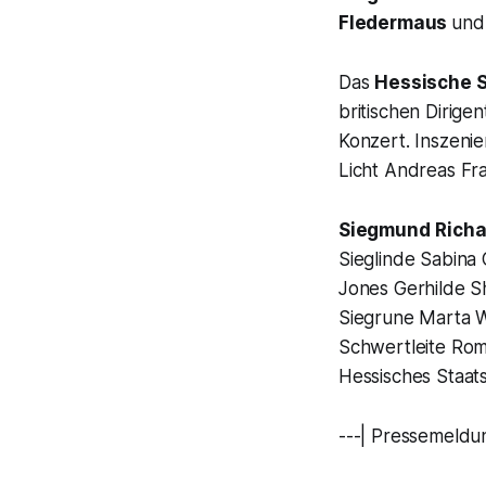
Fledermaus
und
Das
Hessische 
britischen Dirige
Konzert. Inszeni
Licht Andreas Fr
Siegmund
Richa
Sieglinde Sabina
Jones Gerhilde S
Siegrune Marta 
Schwertleite Rom
Hessisches Staat
---| Pressemeldu