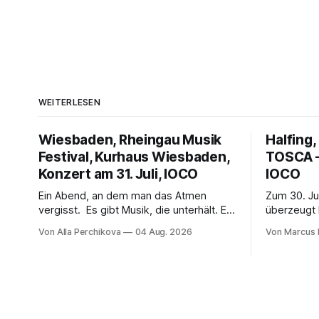
WEITERLESEN
Wiesbaden, Rheingau Musik
Halfing,
Festival, Kurhaus Wiesbaden,
TOSCA –
Konzert am 31. Juli, IOCO
IOCO
Ein Abend, an dem man das Atmen
Zum 30. Ju
vergisst. Es gibt Musik, die unterhält. Es
überzeugt 
gibt Musik, die begeistert. Und es gibt
packendes
Von Alla Perchikova
04 Aug. 2026
Von Marcus 
Musik, nach der man minutenlang kein
Überwachu
Wort sagen kann. Genau so war der
Ludwig Ba
Abend im Kurhaus Wiesbaden, an dem
spannend 
Johannes Brahms’ Erstes Klavierkonzert
von starke
d-Moll op. 15 mit Daniil
Projektion
musikalisc