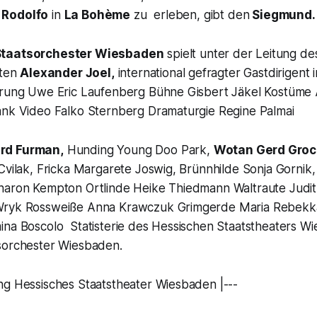
Rodolfo
in
La Bohème
zu erleben, gibt den
Siegmund.
Staatsorchester Wiesbaden
spielt unter der Leitung de
nten
Alexander Joel,
international gefragter Gastdirigent
erung Uwe Eric Laufenberg Bühne Gisbert Jäkel Kostüme 
ank Video Falko Sternberg Dramaturgie Regine Palmai
rd Furman,
Hunding Young Doo Park,
Wotan
Gerd Groc
 Cvilak, Fricka Margarete Joswig, Brünnhilde Sonja Gorni
haron Kempton Ortlinde Heike Thiedmann Waltraute Judit
Wryk Rossweiße Anna Krawczuk Grimgerde Maria Rebekk
ina Boscolo Statisterie des Hessischen Staatstheaters W
sorchester Wiesbaden.
ng Hessisches Staatstheater Wiesbaden |---