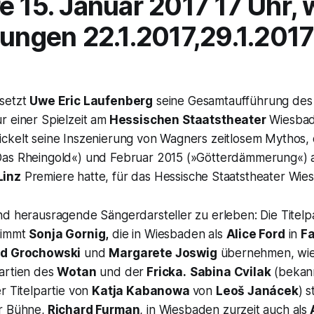
e 15. Januar 2017 17 Uhr, 
lungen 22.1.2017,29.1.2017
setzt
Uwe Eric Laufenberg
seine Gesamtaufführung de
ur einer Spielzeit am
Hessischen Staatstheater
Wiesbad
ckelt seine Inszenierung von Wagners zeitlosem Mythos, 
Das Rheingold«) und Februar 2015 (»Götterdämmerung«)
Linz
Premiere hatte, für das Hessische Staatstheater Wie
nd herausragende Sängerdarsteller zu erleben: Die Titelp
nimmt
Sonja Gornig,
die in Wiesbaden als
Alice Ford
in
Fa
d Grochowski
und
Margarete Joswig
übernehmen, wie
Partien des
Wotan
und der
Fricka.
Sabina Cvilak
(bekann
r Titelpartie von
Katja Kabanowa
von
Leoš Janácek
) s
r Bühne,
Richard Furman
, in Wiesbaden zurzeit auch als
A