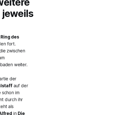
weitere
 jeweils
s
Ring des
en fort.
die zwischen
 am
sbaden weiter.
artie der
lstaff
auf der
 schon im
t durch ihr
teht als
lfred
in
Die