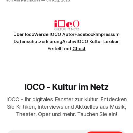
Von Alla Perchikova
04 Aug. 2026
Genau so war der Abend im Kurhaus Wiesbaden, an dem
Johannes Brahms’ Erstes Klavierkonzert d-Moll op. 15 mit
Daniil
Über Ioco
Werde IOCO Autor
Facebook
Impressum
Datenschutzerklärung
Archiv
IOCO Kultur Lexikon
Erstellt mit
Ghost
IOCO - Kultur im Netz
IOCO - Ihr digitales Fenster zur Kultur. Entdecken
Sie Kritiken, Interviews und Aktuelles aus Musik,
Theater, Oper und mehr. Tauchen Sie ein!