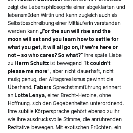
zeigt die Lebensphilosophie einer abgeklärten und
lebensmüden Wirtin und kann zugleich auch als
Selbstbeschreibung einer Mitläuferin verstanden
werden kann
„For the sun will rise and the
moon will set and you learn how to settle for
what you get, it will all go on, if we're here or
not – so who cares? So what?“
Ihre späte Liebe
zu
Herrn Schultz
ist bewegend
“It couldn’t
please me more”
, aber nicht dauerhaft, nicht
mutig genug, der Alltagsrealismus gewinnt die
Überhand.
Fabers
Sprechstimmführung erinnert
an
Lotte Lenya,
einer Brecht-Heroine, ohne
Hoffnung, sich den Gegebenheiten unterordnend.
Ihre subtile Körpersprache gehört ebenso zu ihr
wie ihre ausdrucksvolle Stimme, die anrührenden
Rezitative bewegen. Mit exotischen Früchten, ein