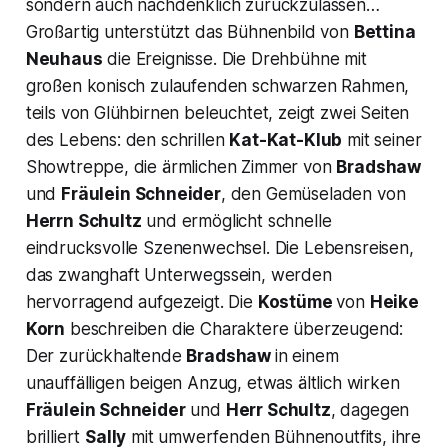
sondern auch nachdenklich zurückzulassen…
Großartig unterstützt das Bühnenbild von
Bettina
Neuhaus
die Ereignisse. Die Drehbühne mit
großen konisch zulaufenden schwarzen Rahmen,
teils von Glühbirnen beleuchtet, zeigt zwei Seiten
des Lebens: den schrillen
Kat-Kat-Klub
mit seiner
Showtreppe, die ärmlichen Zimmer von
Bradshaw
und
Fräulein Schneider
, den Gemüseladen von
Herrn Schultz
und ermöglicht schnelle
eindrucksvolle Szenenwechsel. Die Lebensreisen,
das zwanghaft Unterwegssein, werden
hervorragend aufgezeigt. Die
Kostüme
von
Heike
Korn
beschreiben die Charaktere überzeugend:
Der zurückhaltende
Bradshaw
in einem
unauffälligen beigen Anzug, etwas ältlich wirken
Fräulein Schneider
und
Herr Schultz
, dagegen
brilliert
Sally
mit umwerfenden Bühnenoutfits, ihre