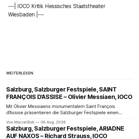
---| IOCO Kritik Hessisches Staatstheater
Wiesbaden |---
WEITERLESEN
Salzburg, Salzburger Festspiele, SAINT
FRANÇOIS D’ASSISE – Olivier Messiaen, IOCO
Mit Olivier Messiaens monumentalem Saint François
d’Assise präsentieren die Salzburger Festspiele einen
außergewöhnlichen Opernabend. Romeo Castellucci gelingt
Von Marcel Bub
06 Aug. 2026
eine bildgewaltige Inszenierung, Maxime Pascal entfaltet
Salzburg, Salzburger Festspiele, ARIADNE
die komplexe Partitur eindrucksvoll, Philippe Sly berührt als
AUF NAXOS – Richard Strauss, IOCO
Franziskus.