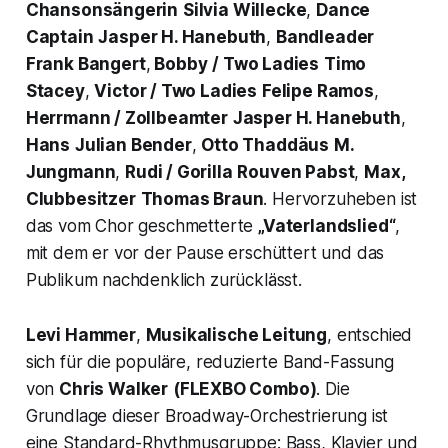
Chansonsängerin
Silvia Willecke
,
Dance
Captain
Jasper H. Hanebuth
,
Bandleader
Frank Bangert
,
Bobby
/ Two Ladies
Timo
Stacey
,
Victor / Two Ladies
Felipe Ramos
,
Herrmann / Zollbeamter
Jasper H. Hanebuth
,
Hans
Julian Bender
,
Otto Thaddäus
M.
Jungmann
,
Rudi / Gorilla
Rouven Pabst
,
Max,
Clubbesitzer
Thomas Braun
. Hervorzuheben ist
das vom Chor geschmetterte
„Vaterlandslied“
,
mit dem er vor der Pause erschüttert und das
Publikum nachdenklich zurücklässt.
Levi Hammer
,
Musikalische Leitung
, entschied
sich für die populäre, reduzierte Band-Fassung
von
Chris Walker
(FLEXBO Combo)
. Die
Grundlage dieser Broadway-Orchestrierung ist
eine Standard-Rhythmusgruppe: Bass, Klavier und