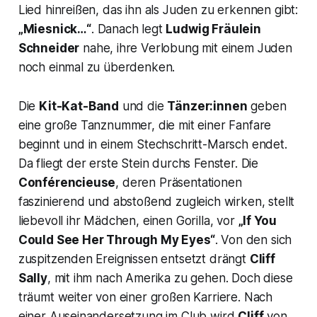
Lied hinreißen, das ihn als Juden zu erkennen gibt:
„Miesnick…“
. Danach legt
Ludwig Fräulein
Schneider
nahe, ihre Verlobung mit einem Juden
noch einmal zu überdenken.
Die
Kit-Kat-Band
und die
Tänzer:innen
geben
eine große Tanznummer, die mit einer Fanfare
beginnt und in einem Stechschritt-Marsch endet.
Da fliegt der erste Stein durchs Fenster. Die
Conférencieuse
, deren Präsentationen
faszinierend und abstoßend zugleich wirken, stellt
liebevoll ihr
Mädchen
, einen Gorilla, vor
„If You
Could See Her Through My Eyes“
. Von den sich
zuspitzenden Ereignissen entsetzt drängt
Cliff
Sally
, mit ihm nach Amerika zu gehen. Doch diese
träumt weiter von einer großen Karriere. Nach
einer Auseinandersetzung im Club wird
Cliff
von