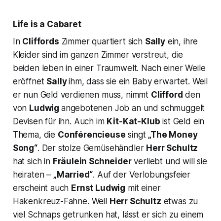
Life is a Cabaret
In
Cliffords
Zimmer quartiert sich
Sally
ein, ihre
Kleider sind im ganzen Zimmer verstreut, die
beiden leben in einer Traumwelt. Nach einer Weile
eröffnet
Sally
ihm, dass sie ein Baby erwartet. Weil
er nun Geld verdienen muss, nimmt
Clifford
den
von
Ludwig
angebotenen Job an und schmuggelt
Devisen für ihn. Auch im
Kit-Kat-Klub
ist Geld ein
Thema, die
Conférencieuse
singt
„The Money
Song“
. Der stolze Gemüsehändler
Herr Schultz
hat sich in
Fräulein Schneider
verliebt und will sie
heiraten –
„Married“
. Auf der Verlobungsfeier
erscheint auch
Ernst Ludwig
mit einer
Hakenkreuz-Fahne. Weil
Herr Schultz
etwas zu
viel Schnaps getrunken hat, lässt er sich zu einem