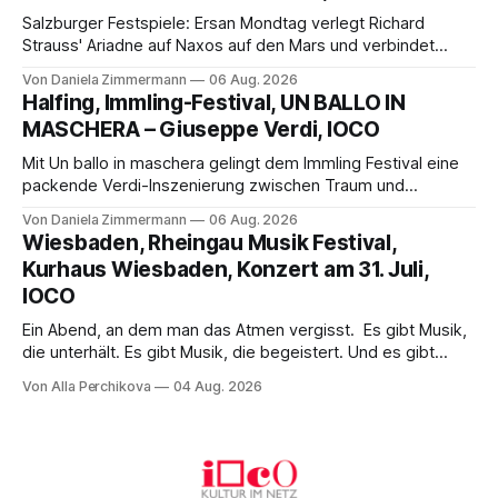
Salzburger Festspiele: Ersan Mondtag verlegt Richard
Strauss' Ariadne auf Naxos auf den Mars und verbindet
Science-Fiction mit Opernklassik. Musikalisch überzeugt die
Von Daniela Zimmermann
06 Aug. 2026
Aufführung mit starken Solisten und den Wiener
Halfing, Immling-Festival, UN BALLO IN
Philharmonikern, szenisch bleibt der zweite Akt jedoch
MASCHERA – Giuseppe Verdi, IOCO
hinter den Erwartungen zurück.
Mit Un ballo in maschera gelingt dem Immling Festival eine
packende Verdi-Inszenierung zwischen Traum und
Wirklichkeit. Verena von Kerssenbrock verbindet
Von Daniela Zimmermann
06 Aug. 2026
psychologische Tiefe mit starken Bildern, getragen von
Wiesbaden, Rheingau Musik Festival,
einem spielfreudigen Ensemble und einer musikalisch
Kurhaus Wiesbaden, Konzert am 31. Juli,
überzeugenden Gesamtleistung.
IOCO
Ein Abend, an dem man das Atmen vergisst. Es gibt Musik,
die unterhält. Es gibt Musik, die begeistert. Und es gibt
Musik, nach der man minutenlang kein Wort sagen kann.
Von Alla Perchikova
04 Aug. 2026
Genau so war der Abend im Kurhaus Wiesbaden, an dem
Johannes Brahms’ Erstes Klavierkonzert d-Moll op. 15 mit
Daniil