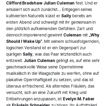
Clifford Bradshaw
Julian Culeman
fest. Und er
amüsiert sich auch zunächst… Entgegen seines
kultivierten Naturells küsst er
Sally
bereits am
ersten Abend und schwelgt mit ihr gemeinsam in
den plötzlich aufkeimenden Gefühlen. Zart und
dennoch imponierend gewinnt
Culeman
mit
„Why
Should I Wake Up“
. Mit seinem schlussfolgernden,
logischen Verstand ist er ein Gegenpart zur
quirligen
Sally
, was das Paar letztendlich auch
entzweit.
Julian Culeman
gelingt es, auf eine sehr
geschmackvolle Weise seine Opernstimme
musikalisch in die Waagschale zu werfen, ohne auf
plakative Opernhaftigkeit zu setzen, und das ist
überaus erfrischend. Als alterndes Fräulein, das
versucht, sich an eine Zukunft mit Krieg und
Entbehrungen anzupassen, ist
Evelyn M. Faber
als
Fräulein Schneider
zu hören. Ihr Auftrittslied