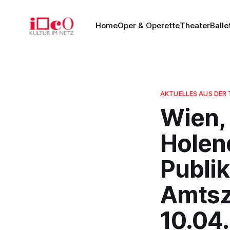
Home
Oper & Operette
Theater
Balle
AKTUELLES AUS DER
Wien, 
Holend
Publi
Amtsze
10.04