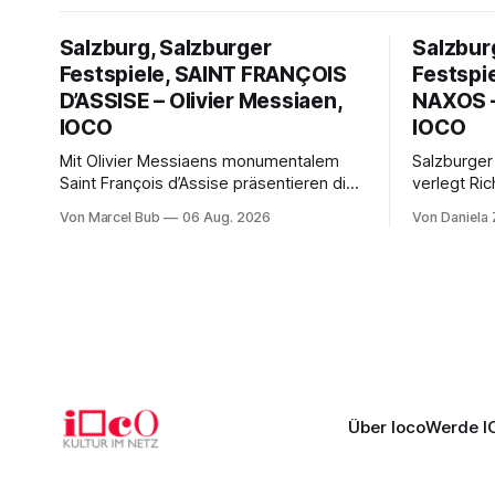
Salzburg, Salzburger
Salzbur
Festspiele, SAINT FRANÇOIS
Festspi
D’ASSISE – Olivier Messiaen,
NAXOS –
IOCO
IOCO
Mit Olivier Messiaens monumentalem
Salzburger
Saint François d’Assise präsentieren die
verlegt Ric
Salzburger Festspiele einen
Naxos auf 
Von Marcel Bub
06 Aug. 2026
Von Daniela
außergewöhnlichen Opernabend.
Science-Fi
Romeo Castellucci gelingt eine
Musikalisc
bildgewaltige Inszenierung, Maxime
mit starke
Pascal entfaltet die komplexe Partitur
Philharmoni
eindrucksvoll, Philippe Sly berührt als
zweite Akt
Franziskus.
Erwartunge
Über Ioco
Werde I