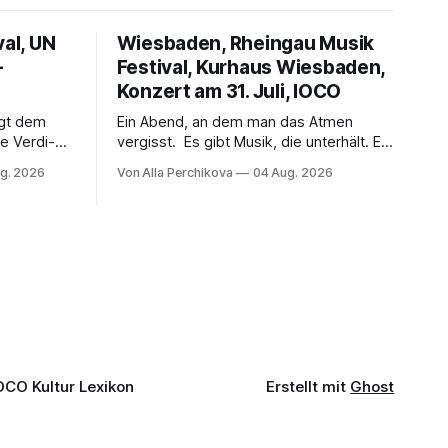
val, UN
Wiesbaden, Rheingau Musik
–
Festival, Kurhaus Wiesbaden,
Konzert am 31. Juli, IOCO
ngt dem
Ein Abend, an dem man das Atmen
e Verdi-
vergisst. Es gibt Musik, die unterhält. Es
 und
gibt Musik, die begeistert. Und es gibt
g. 2026
Von Alla Perchikova
04 Aug. 2026
ssenbrock
Musik, nach der man minutenlang kein
fe mit
Wort sagen kann. Genau so war der
n einem
Abend im Kurhaus Wiesbaden, an dem
einer
Johannes Brahms’ Erstes Klavierkonzert
d-Moll op. 15 mit Daniil
OCO Kultur Lexikon
Erstellt mit
Ghost