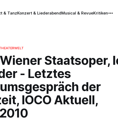
tt & Tanz
Konzert & Liederabend
Musical & Revue
Kritiken
 THEATERWELT
Wiener Staatsoper, 
er - Letztes
kumsgespräch der
it, IOCO Aktuell,
.2010