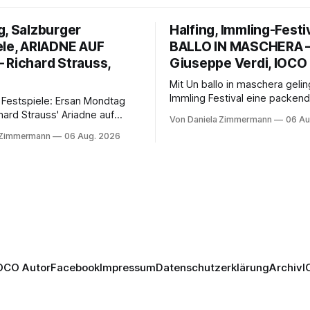
g, Salzburger
Halfing, Immling-Festi
ele, ARIADNE AUF
BALLO IN MASCHERA 
 Richard Strauss,
Giuseppe Verdi, IOCO
Mit Un ballo in maschera geli
Immling Festival eine packend
 Festspiele: Ersan Mondtag
Inszenierung zwischen Traum
hard Strauss' Ariadne auf
Von Daniela Zimmermann
06 Au
Wirklichkeit. Verena von Ker
den Mars und verbindet
 Zimmermann
06 Aug. 2026
verbindet psychologische Tie
ction mit Opernklassik.
starken Bildern, getragen vo
h überzeugt die Aufführung
spielfreudigen Ensemble und 
n Solisten und den Wiener
musikalisch überzeugenden
kern, szenisch bleibt der
Gesamtleistung.
 jedoch hinter den
n zurück.
OCO Autor
Facebook
Impressum
Datenschutzerklärung
Archiv
I