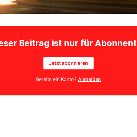
eser Beitrag ist nur für Abonnen
Jetzt abonnieren
Bereits ein Konto?
Anmelden