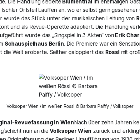
. Die Handlung siedelte
Blumenthal
im ehemaligen Gas
 Ischler Ortsteil Lauffen an, wo er selbst gern gesehener 
r wurde das Stück unter der musikalischen Leitung von
R
rtont und als Revue-Operette adaptiert. Die Handlung ver
ufgeführt wurde das „Singspiel in 3 Akten“ von
Erik Char
im
Schauspielhaus Berlin
. Die Premiere war ein Sensatio
t die Welt eroberte. Seither galoppiert das
Rössl
mit gro
Volksoper Wien / Im weißen Rössl © Barbara Palffy / Volksoper
iginal-Revuefassung in Wien
Nach über zehn Jahren keh
g‘schicht nun an die
Volksoper Wien
zurück und erklingt
en Originalfassung der Berliner Uraufführung von 1930 mit