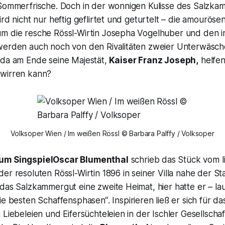
 Sommerfrische. Doch in der wonnigen Kulisse des Salzka
ird nicht nur heftig geflirtet und geturtelt – die amourös
m die resche Rössl-Wirtin Josepha Vogelhuber und den in 
werden auch noch von den Rivalitäten zweier Unterwäsch
 da am Ende seine Majestät,
Kaiser Franz Joseph,
helfe
twirren kann?
Volksoper Wien / Im weißen Rössl © Barbara Palffy / Volksoper
um Singspiel
Oscar Blumenthal
schrieb das Stück vom 
er resoluten Rössl-Wirtin 1896 in seiner Villa nahe der Sta
das Salzkammergut eine zweite Heimat, hier hatte er – la
die besten Schaffensphasen“
. Inspirieren ließ er sich für 
 Liebeleien und Eifersüchteleien in der Ischler Gesellschaf