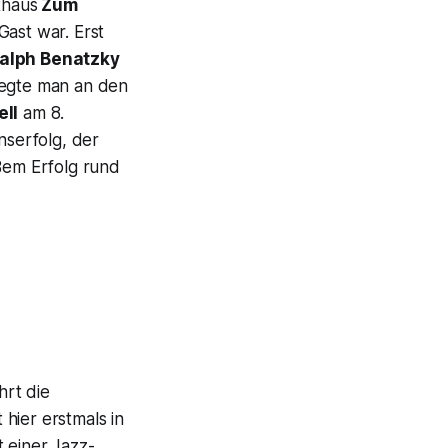
thaus
Zum
Gast war. Erst
alph Benatzky
legte man an den
ell
am 8.
nserfolg, der
ßem Erfolg rund
rt die
 hier erstmals in
 einer Jazz-