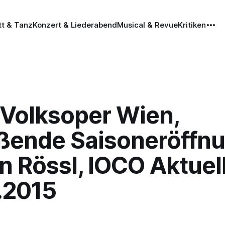
tt & Tanz
Konzert & Liederabend
Musical & Revue
Kritiken
 Volksoper Wien,
ißende Saisoneröffnu
 Rössl, IOCO Aktuell
.2015