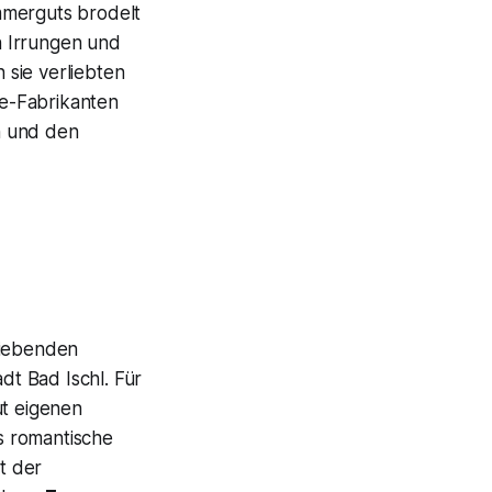
mmerguts brodelt
en Irrungen und
sie verliebten
e-Fabrikanten
n und den
liebenden
dt Bad Ischl. Für
ut eigenen
das romantische
t der