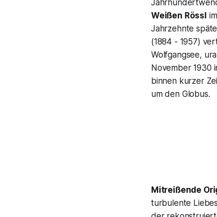
Jahrhundertwende
Weißen Rössl
im
Jahrzehnte späte
(1884 - 1957) ve
Wolfgangsee, ura
November 1930 
binnen kurzer Zei
um den Globus.
Mitreißende Or
turbulente Liebes
der rekonstruiert