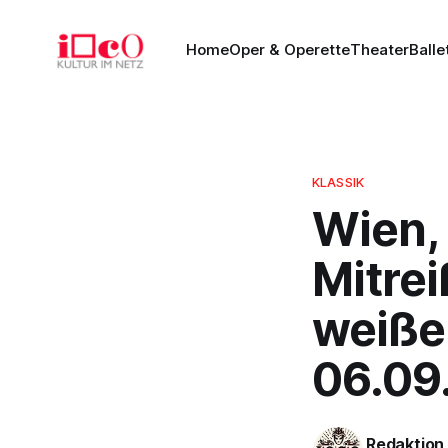
Home
Oper & Operette
Theater
Balle
KLASSIK
Wien,
Mitre
weißen
06.09
Redaktion