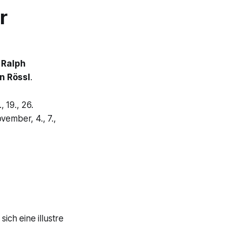
r
t
Ralph
n Rössl
.
, 19., 26.
ovember, 4., 7.,
sich eine illustre