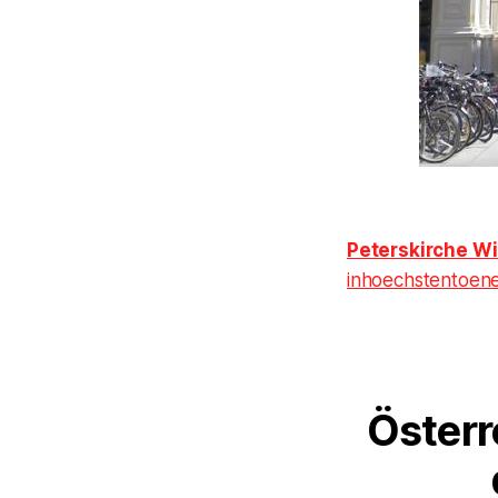
Peterskirche W
inhoechstentoen
Österr