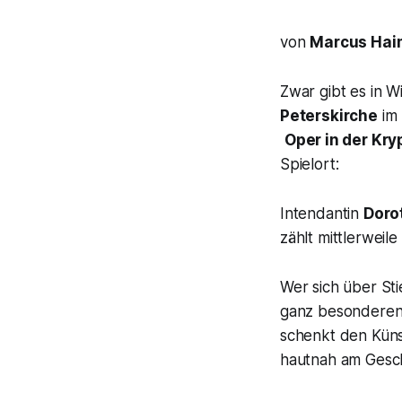
von
Marcus Hai
Zwar gibt es in W
Peterskirche
im 
Oper in der Kry
Spielort:
Intendantin
Doro
zählt mittlerweil
Wer sich über Sti
ganz besonderen 
schenkt den Küns
hautnah am Gesch