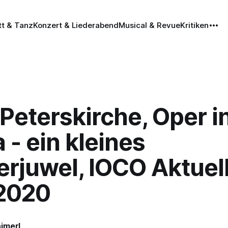
tt & Tanz
Konzert & Liederabend
Musical & Revue
Kritiken
Peterskirche, Oper i
 - ein kleines
rjuwel, IOCO Aktuell
.2020
imerl