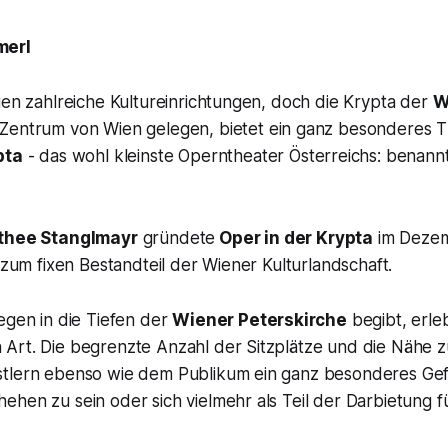
merl
ien zahlreiche Kultureinrichtungen, doch die Krypta der
W
Zentrum von Wien gelegen, bietet ein ganz besonderes Th
pta
-
das wohl kleinste Operntheater Österreichs: benann
thee Stanglmayr
gründete
Oper in der Krypta
im Deze
e zum fixen Bestandteil der Wiener Kulturlandschaft.
egen in die Tiefen der
Wiener Peterskirche
begibt, erle
Art. Die begrenzte Anzahl der Sitzplätze und die Nähe 
tlern ebenso wie dem Publikum ein ganz besonderes Gefü
ehen zu sein oder sich vielmehr als Teil der Darbietung 