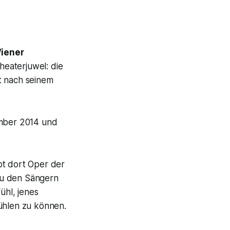
iener
eaterjuwel: die
t nach seinem
mber 2014 und
bt dort Oper der
zu den Sängern
hl, jenes
fühlen zu können.