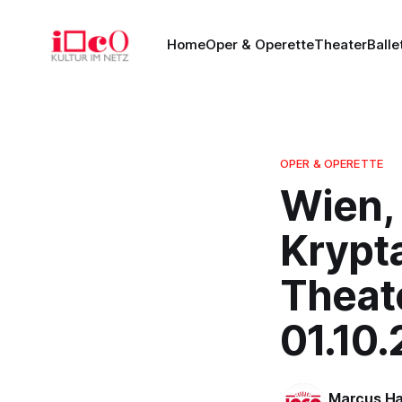
Home
Oper & Operette
Theater
Balle
OPER & OPERETTE
Wien, 
Krypta
Theate
01.10
Marcus Ha