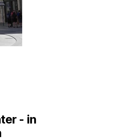
er - in
n