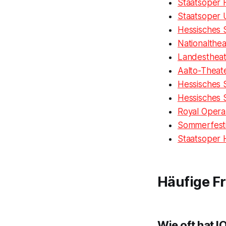
Staatsoper
Staatsoper 
Hessisches 
Nationalth
Landestheat
Aalto-Theat
Hessisches 
Hessisches 
Royal Opera
Sommerfestiv
Staatsoper 
Häufige F
Wie oft hat 