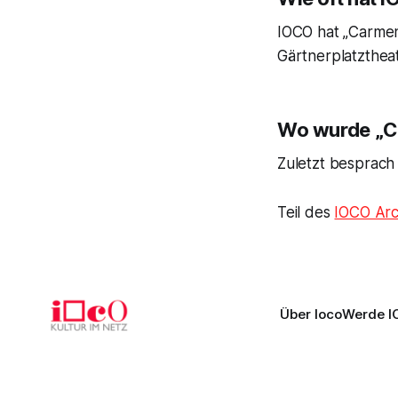
IOCO hat „Carmen
Gärtnerplatztheat
Wo wurde „Ca
Zuletzt besprach
Teil des
IOCO Arc
Über Ioco
Werde I