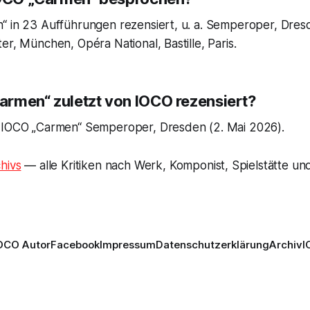
“ in 23 Aufführungen rezensiert, u. a. Semperoper, Dres
er, München, Opéra National, Bastille, Paris.
rmen“ zuletzt von IOCO rezensiert?
 IOCO „Carmen“ Semperoper, Dresden (2. Mai 2026).
hivs
— alle Kritiken nach Werk, Komponist, Spielstätte und
OCO Autor
Facebook
Impressum
Datenschutzerklärung
Archiv
I