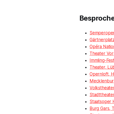
Besproch
Semperoper
Gärtnerplat
Opéra Nation
Theater Vor
Immling-Fest
Theater, Lü
Opernloft, 
Mecklenburg
Volkstheate
Stadttheate
Staatsoper
Burg Gars, 