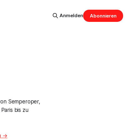
Anmelden
Abonnieren
 von Semperoper,
Paris bis zu
n →