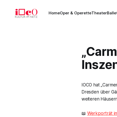
Home
Oper & Operette
Theater
Balle
„Carme
Insze
IOCO hat „Carme
Dresden über Gärt
weiteren Häusern.
📖
Werkporträt i