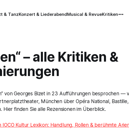
tt & Tanz
Konzert & Liederabend
Musical & Revue
Kritiken
n“ – alle Kritiken &
nierungen
n“ von Georges Bizet in 23 Aufführungen besprochen —
nerplatztheater, München über Opéra National, Bastille, 
 Hier finden Sie alle Rezensionen im Überblick.
m IOCO Kultur Lexikon: Handlung, Rollen & berühmte Arie