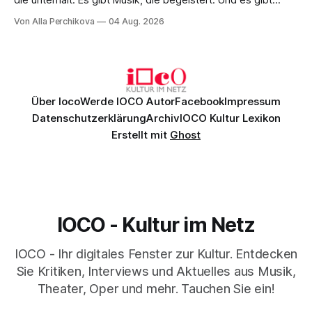
die unterhält. Es gibt Musik, die begeistert. Und es gibt
Musik, nach der man minutenlang kein Wort sagen kann.
Von Alla Perchikova
04 Aug. 2026
Genau so war der Abend im Kurhaus Wiesbaden, an dem
Johannes Brahms’ Erstes Klavierkonzert d-Moll op. 15 mit
Daniil
Über Ioco
Werde IOCO Autor
Facebook
Impressum
Datenschutzerklärung
Archiv
IOCO Kultur Lexikon
Erstellt mit
Ghost
IOCO - Kultur im Netz
IOCO - Ihr digitales Fenster zur Kultur. Entdecken
Sie Kritiken, Interviews und Aktuelles aus Musik,
Theater, Oper und mehr. Tauchen Sie ein!