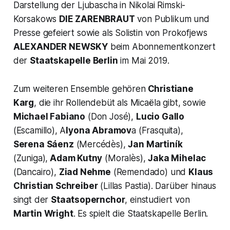
Darstellung der Ljubascha in Nikolai Rimski-
Korsakows
DIE ZARENBRAUT
von Publikum und
Presse gefeiert sowie als Solistin von Prokofjews
ALEXANDER NEWSKY
beim Abonnementkonzert
der
Staatskapelle Berlin
im Mai 2019.
Zum weiteren Ensemble gehören
Christiane
Karg
, die ihr Rollendebüt als Micaëla gibt, sowie
Michael Fabiano
(Don José),
Lucio Gallo
(Escamillo), A
lyona Abramov
a (Frasquita),
Serena Sáenz
(Mercédès),
Jan Martiník
(Zuniga),
Adam Kutny
(Moralès),
Jaka Mihelac
(Dancairo),
Ziad Nehme
(Remendado) und
Klaus
Christian Schreiber
(Lillas Pastia). Darüber hinaus
singt der
Staatsopernchor
, einstudiert von
Martin Wright
. Es spielt die Staatskapelle Berlin.