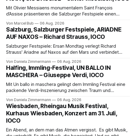
Mit Olivier Messiaens monumentalem Saint François
d’Assise präsentieren die Salzburger Festspiele einen
außergewöhnlichen Opernabend. Romeo Castellucci gelingt
Von Marcel Bub
06 Aug. 2026
eine bildgewaltige Inszenierung, Maxime Pascal entfaltet
Salzburg, Salzburger Festspiele, ARIADNE
die komplexe Partitur eindrucksvoll, Philippe Sly berührt als
AUF NAXOS – Richard Strauss, IOCO
Franziskus.
Salzburger Festspiele: Ersan Mondtag verlegt Richard
Strauss' Ariadne auf Naxos auf den Mars und verbindet
Science-Fiction mit Opernklassik. Musikalisch überzeugt die
Von Daniela Zimmermann
06 Aug. 2026
Aufführung mit starken Solisten und den Wiener
Halfing, Immling-Festival, UN BALLO IN
Philharmonikern, szenisch bleibt der zweite Akt jedoch
MASCHERA – Giuseppe Verdi, IOCO
hinter den Erwartungen zurück.
Mit Un ballo in maschera gelingt dem Immling Festival eine
packende Verdi-Inszenierung zwischen Traum und
Wirklichkeit. Verena von Kerssenbrock verbindet
Von Daniela Zimmermann
06 Aug. 2026
psychologische Tiefe mit starken Bildern, getragen von
Wiesbaden, Rheingau Musik Festival,
einem spielfreudigen Ensemble und einer musikalisch
Kurhaus Wiesbaden, Konzert am 31. Juli,
überzeugenden Gesamtleistung.
IOCO
Ein Abend, an dem man das Atmen vergisst. Es gibt Musik,