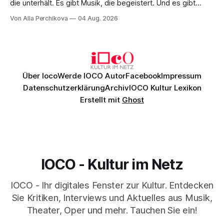
die unterhält. Es gibt Musik, die begeistert. Und es gibt
Musik, nach der man minutenlang kein Wort sagen kann.
Von Alla Perchikova
04 Aug. 2026
Genau so war der Abend im Kurhaus Wiesbaden, an dem
Johannes Brahms’ Erstes Klavierkonzert d-Moll op. 15 mit
Daniil
Über Ioco
Werde IOCO Autor
Facebook
Impressum
Datenschutzerklärung
Archiv
IOCO Kultur Lexikon
Erstellt mit
Ghost
IOCO - Kultur im Netz
IOCO - Ihr digitales Fenster zur Kultur. Entdecken
Sie Kritiken, Interviews und Aktuelles aus Musik,
Theater, Oper und mehr. Tauchen Sie ein!