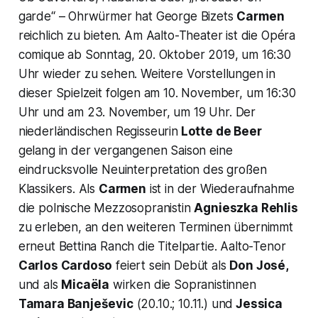
garde“ –
Ohrwürmer hat George Bizets
Carmen
reichlich zu bieten. Am Aalto-Theater ist die Opéra
comique ab Sonntag, 20. Oktober 2019, um 16:30
Uhr wieder zu sehen. Weitere Vorstellungen in
dieser Spielzeit folgen am 10. November, um 16:30
Uhr und am 23. November, um 19 Uhr. Der
niederländischen Regisseurin
Lotte de Beer
gelang in der vergangenen Saison eine
eindrucksvolle Neuinterpretation des großen
Klassikers. Als
Carmen
ist in der Wiederaufnahme
die polnische Mezzosopranistin
Agnieszka Rehlis
zu erleben, an den weiteren Terminen übernimmt
erneut Bettina Ranch die Titelpartie. Aalto-Tenor
Carlos Cardoso
feiert sein Debüt als
Don José,
und als
Micaëla
wirken die Sopranistinnen
Tamara Banješevic
(20.10.; 10.11.) und
Jessica