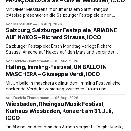
FRANÇOIS D’ASSISE – Olivier Messiaen, IOCO
Mit Olivier Messiaens monumentalem Saint François
d’Assise präsentieren die Salzburger Festspiele einen
außergewöhnlichen Opernabend. Romeo Castellucci gelingt
Von Marcel Bub
06 Aug. 2026
eine bildgewaltige Inszenierung, Maxime Pascal entfaltet
Salzburg, Salzburger Festspiele, ARIADNE
die komplexe Partitur eindrucksvoll, Philippe Sly berührt als
AUF NAXOS – Richard Strauss, IOCO
Franziskus.
Salzburger Festspiele: Ersan Mondtag verlegt Richard
Strauss' Ariadne auf Naxos auf den Mars und verbindet
Science-Fiction mit Opernklassik. Musikalisch überzeugt die
Von Daniela Zimmermann
06 Aug. 2026
Aufführung mit starken Solisten und den Wiener
Halfing, Immling-Festival, UN BALLO IN
Philharmonikern, szenisch bleibt der zweite Akt jedoch
MASCHERA – Giuseppe Verdi, IOCO
hinter den Erwartungen zurück.
Mit Un ballo in maschera gelingt dem Immling Festival eine
packende Verdi-Inszenierung zwischen Traum und
Wirklichkeit. Verena von Kerssenbrock verbindet
Von Daniela Zimmermann
06 Aug. 2026
psychologische Tiefe mit starken Bildern, getragen von
Wiesbaden, Rheingau Musik Festival,
einem spielfreudigen Ensemble und einer musikalisch
Kurhaus Wiesbaden, Konzert am 31. Juli,
überzeugenden Gesamtleistung.
IOCO
Ein Abend, an dem man das Atmen vergisst. Es gibt Musik,