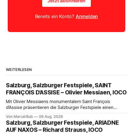
Jetzt abonnieren
Bereits ein Konto?
Anmelden
WEITERLESEN
Salzburg, Salzburger Festspiele, SAINT
FRANÇOIS D’ASSISE – Olivier Messiaen, IOCO
Mit Olivier Messiaens monumentalem Saint François
d’Assise präsentieren die Salzburger Festspiele einen
außergewöhnlichen Opernabend. Romeo Castellucci gelingt
Von Marcel Bub
06 Aug. 2026
eine bildgewaltige Inszenierung, Maxime Pascal entfaltet
Salzburg, Salzburger Festspiele, ARIADNE
die komplexe Partitur eindrucksvoll, Philippe Sly berührt als
AUF NAXOS – Richard Strauss, IOCO
Franziskus.