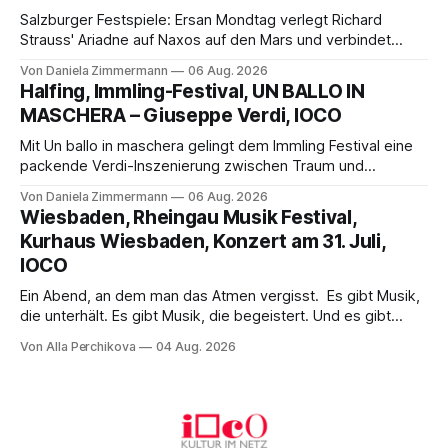
Salzburger Festspiele: Ersan Mondtag verlegt Richard
Strauss' Ariadne auf Naxos auf den Mars und verbindet
Science-Fiction mit Opernklassik. Musikalisch überzeugt die
Von Daniela Zimmermann
06 Aug. 2026
Aufführung mit starken Solisten und den Wiener
Halfing, Immling-Festival, UN BALLO IN
Philharmonikern, szenisch bleibt der zweite Akt jedoch
MASCHERA – Giuseppe Verdi, IOCO
hinter den Erwartungen zurück.
Mit Un ballo in maschera gelingt dem Immling Festival eine
packende Verdi-Inszenierung zwischen Traum und
Wirklichkeit. Verena von Kerssenbrock verbindet
Von Daniela Zimmermann
06 Aug. 2026
psychologische Tiefe mit starken Bildern, getragen von
Wiesbaden, Rheingau Musik Festival,
einem spielfreudigen Ensemble und einer musikalisch
Kurhaus Wiesbaden, Konzert am 31. Juli,
überzeugenden Gesamtleistung.
IOCO
Ein Abend, an dem man das Atmen vergisst. Es gibt Musik,
die unterhält. Es gibt Musik, die begeistert. Und es gibt
Musik, nach der man minutenlang kein Wort sagen kann.
Von Alla Perchikova
04 Aug. 2026
Genau so war der Abend im Kurhaus Wiesbaden, an dem
Johannes Brahms’ Erstes Klavierkonzert d-Moll op. 15 mit
Daniil