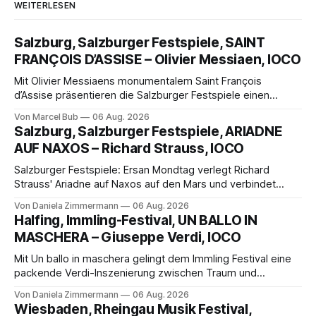
WEITERLESEN
Salzburg, Salzburger Festspiele, SAINT
FRANÇOIS D’ASSISE – Olivier Messiaen, IOCO
Mit Olivier Messiaens monumentalem Saint François
d’Assise präsentieren die Salzburger Festspiele einen
außergewöhnlichen Opernabend. Romeo Castellucci gelingt
Von Marcel Bub
06 Aug. 2026
eine bildgewaltige Inszenierung, Maxime Pascal entfaltet
Salzburg, Salzburger Festspiele, ARIADNE
die komplexe Partitur eindrucksvoll, Philippe Sly berührt als
AUF NAXOS – Richard Strauss, IOCO
Franziskus.
Salzburger Festspiele: Ersan Mondtag verlegt Richard
Strauss' Ariadne auf Naxos auf den Mars und verbindet
Science-Fiction mit Opernklassik. Musikalisch überzeugt die
Von Daniela Zimmermann
06 Aug. 2026
Aufführung mit starken Solisten und den Wiener
Halfing, Immling-Festival, UN BALLO IN
Philharmonikern, szenisch bleibt der zweite Akt jedoch
MASCHERA – Giuseppe Verdi, IOCO
hinter den Erwartungen zurück.
Mit Un ballo in maschera gelingt dem Immling Festival eine
packende Verdi-Inszenierung zwischen Traum und
Wirklichkeit. Verena von Kerssenbrock verbindet
Von Daniela Zimmermann
06 Aug. 2026
psychologische Tiefe mit starken Bildern, getragen von
Wiesbaden, Rheingau Musik Festival,
einem spielfreudigen Ensemble und einer musikalisch