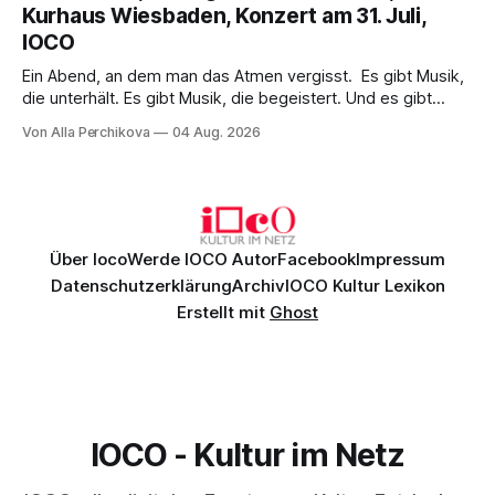
Kurhaus Wiesbaden, Konzert am 31. Juli,
überzeugenden Gesamtleistung.
IOCO
Ein Abend, an dem man das Atmen vergisst. Es gibt Musik,
die unterhält. Es gibt Musik, die begeistert. Und es gibt
Musik, nach der man minutenlang kein Wort sagen kann.
Von Alla Perchikova
04 Aug. 2026
Genau so war der Abend im Kurhaus Wiesbaden, an dem
Johannes Brahms’ Erstes Klavierkonzert d-Moll op. 15 mit
Daniil
Über Ioco
Werde IOCO Autor
Facebook
Impressum
Datenschutzerklärung
Archiv
IOCO Kultur Lexikon
Erstellt mit
Ghost
IOCO - Kultur im Netz