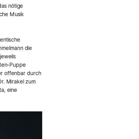
das nötige
iche Musik
entische
immelmann die
jeweils
aten-Puppe
er offenbar durch
Dr. Mirakel zum
ta, eine