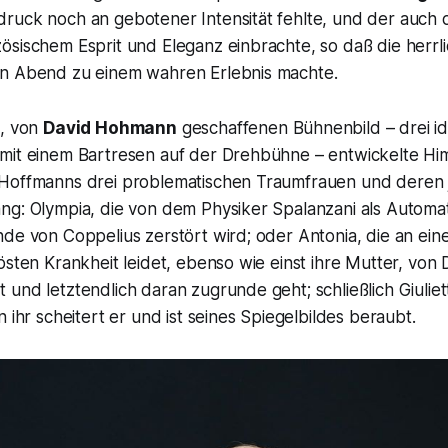
ruck noch an gebotener Intensität fehlte, und der auch 
ösischem Esprit und Eleganz einbrachte, so daß die herrl
n Abend zu einem wahren Erlebnis machte.
n, von
David Hohmann
geschaffenen Bühnenbild – drei id
mit einem Bartresen auf der Drehbühne – entwickelte H
Hoffmanns drei problematischen Traumfrauen und deren 
ng: Olympia, die von dem Physiker Spalanzani als Autom
de von Coppelius zerstört wird; oder Antonia, die an ein
östen Krankheit leidet, ebenso wie einst ihre Mutter, von 
und letztendlich daran zugrunde geht; schließlich Giuliet
n ihr scheitert er und ist seines Spiegelbildes beraubt.