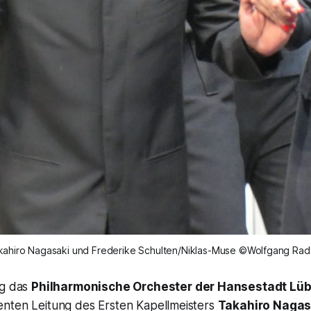
kahiro Nagasaki und Frederike Schulten/Niklas-Muse ©Wolfgang Rad
ng das
Philharmonische Orchester der Hansestadt Lü
nten Leitung des Ersten Kapellmeisters
Takahiro Nagas