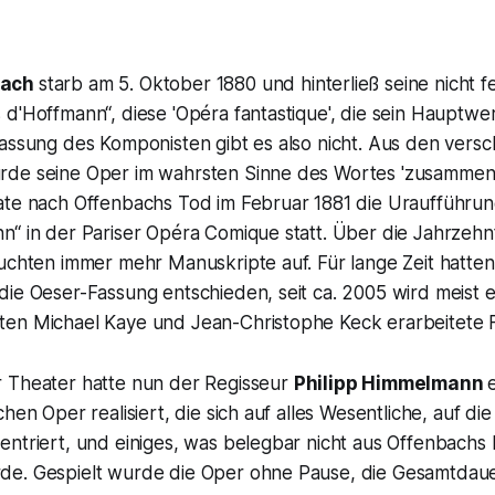
bach
starb am 5. Oktober 1880 und hinterließ seine nicht fe
d'Hoffmann“, diese 'Opéra fantastique', die sein Hauptwe
Fassung des Komponisten gibt es also nicht. Aus den vers
de seine Oper im wahrsten Sinne des Wortes 'zusammen
ate nach Offenbachs Tod im Februar 1881 die Uraufführun
n“ in der Pariser Opéra Comique statt. Über die Jahrzeh
uchten immer mehr Manuskripte auf. Für lange Zeit hatten 
die Oeser-Fassung entschieden, seit ca. 2005 wird meist 
en Michael Kaye und Jean-Christophe Keck erarbeitete F
 Theater hatte nun der Regisseur
Philipp Himmelmann
hen Oper realisiert, die sich auf alles Wesentliche, auf die
entriert, und einiges, was belegbar nicht aus Offenbachs
e. Gespielt wurde die Oper ohne Pause, die Gesamtdauer 