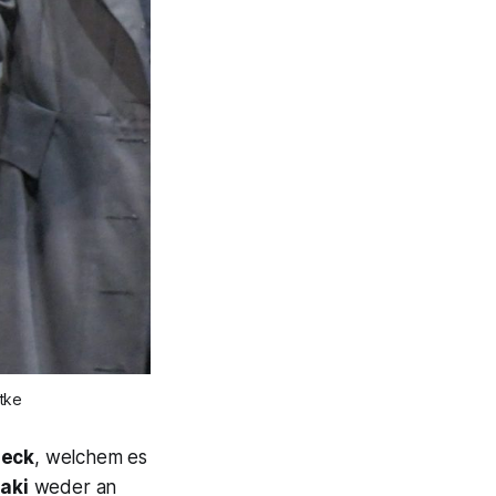
tke
beck
, welchem es
aki
weder an