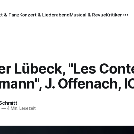
tt & Tanz
Konzert & Liederabend
Musical & Revue
Kritiken
er Lübeck, "Les Cont
mann", J. Offenach, 
Schmitt
6
—
4 Min. Lesezeit