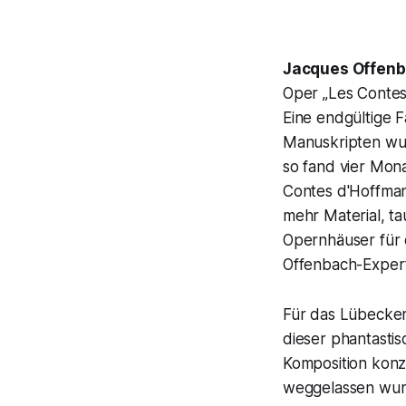
Jacques Offen
Oper „Les Contes 
Eine endgültige 
Manuskripten wur
so fand vier Mon
Contes d'Hoffman
mehr Material, ta
Opernhäuser für 
Offenbach-Expert
Für das Lübecker
dieser phantastisc
Komposition konz
weggelassen wurd