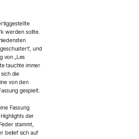
rtiggestellte
rk werden sollte.
chiedensten
geschustert', und
g von „Les
nte tauchte immer
sich die
eine von den
assung gespielt.
eine Fassung
 Highlights der
 Feder stammt,
belief sich auf