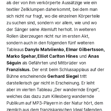
als der von ihm verkörperte Aussätzige wie ein
textiler Zellklumpen daherkommt, bei dem man
sich nicht nur fragt, wo die einzelnen Körperteile
zu suchen sind, sondern vor allem, wie und wo
der Sänger seine Atemluft herholt. In weiteren
Rollen überzeugen nicht nur im ersten Akt,
sondern auch in den folgenden fünf weiteren
Tableaus
Danylo Matviienko, Elmar Gilbertsson,
Marko Spehar, Elliot Carlton Hines
und
Anas
Séguin
als Gefährten und Mitbrüder von
Franziskus.
Der erst beim Schlussapplaus auf der
Bühne erscheinende
Gerhard Siegel
tritt
darstellerisch gar nicht in Erscheinung. Er leiht
aber im vierten Tableau
„Der wandernde Engel
“,
welches das dazu zum Killesberg wandernde
Publikum auf MP3-Playern in der Natur hört, dem
ziemlich aus dem franziskanischen Ideal fallenden,