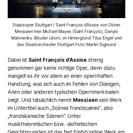
Staatsoper Stuttgart / Saint François d’Assise von Olivier
Messiaen hier Michael Mayes (Saint François), Danylo
Matviienko (Bruder Léon), im Hintergrund Titus Engel und
das Staatsorchester Stuttgart Foto: Martin Sigmund
Dabei ist
Saint François d’Assise
streng
genommen gar keine richtige Oper, denn dazu
mangelt es ihr vor allem an einer opernhaften
Handlung, was sich auch im Fehlen von Dialogen,
Arien oder anderen typischen Opernmerkmalen
zeigt. Und tatsächlich nennt
Messiaen
sein Werk
im Untertitel auch
„Scénes franciscaines“
, also
„franziskanische Szenen
“. Unter
musiktheoretischen bzw. -ästhetischen
Gesichtspunkten ist das fast fünfstündige Werk am