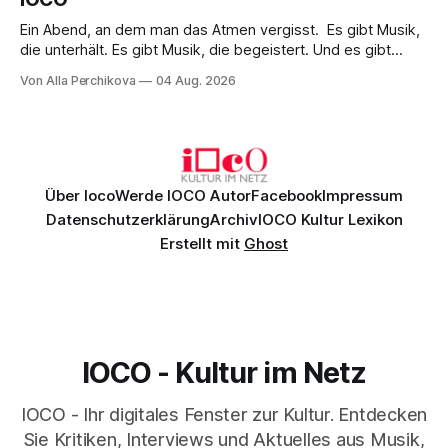
Ein Abend, an dem man das Atmen vergisst. Es gibt Musik,
die unterhält. Es gibt Musik, die begeistert. Und es gibt
Musik, nach der man minutenlang kein Wort sagen kann.
Von Alla Perchikova
04 Aug. 2026
Genau so war der Abend im Kurhaus Wiesbaden, an dem
Johannes Brahms’ Erstes Klavierkonzert d-Moll op. 15 mit
Daniil
Über Ioco
Werde IOCO Autor
Facebook
Impressum
Datenschutzerklärung
Archiv
IOCO Kultur Lexikon
Erstellt mit
Ghost
IOCO - Kultur im Netz
IOCO - Ihr digitales Fenster zur Kultur. Entdecken
Sie Kritiken, Interviews und Aktuelles aus Musik,