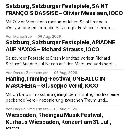
Salzburg, Salzburger Festspiele, SAINT
FRANÇOIS D’ASSISE – Olivier Messiaen, IOCO
Mit Olivier Messiaens monumentalem Saint François
d’Assise präsentieren die Salzburger Festspiele einen
außergewöhnlichen Opernabend. Romeo Castellucci gelingt
Von Marcel Bub
06 Aug. 2026
eine bildgewaltige Inszenierung, Maxime Pascal entfaltet
Salzburg, Salzburger Festspiele, ARIADNE
die komplexe Partitur eindrucksvoll, Philippe Sly berührt als
AUF NAXOS – Richard Strauss, IOCO
Franziskus.
Salzburger Festspiele: Ersan Mondtag verlegt Richard
Strauss' Ariadne auf Naxos auf den Mars und verbindet
Science-Fiction mit Opernklassik. Musikalisch überzeugt die
Von Daniela Zimmermann
06 Aug. 2026
Aufführung mit starken Solisten und den Wiener
Halfing, Immling-Festival, UN BALLO IN
Philharmonikern, szenisch bleibt der zweite Akt jedoch
MASCHERA – Giuseppe Verdi, IOCO
hinter den Erwartungen zurück.
Mit Un ballo in maschera gelingt dem Immling Festival eine
packende Verdi-Inszenierung zwischen Traum und
Wirklichkeit. Verena von Kerssenbrock verbindet
Von Daniela Zimmermann
06 Aug. 2026
psychologische Tiefe mit starken Bildern, getragen von
Wiesbaden, Rheingau Musik Festival,
einem spielfreudigen Ensemble und einer musikalisch
Kurhaus Wiesbaden, Konzert am 31. Juli,
überzeugenden Gesamtleistung.
IOCO