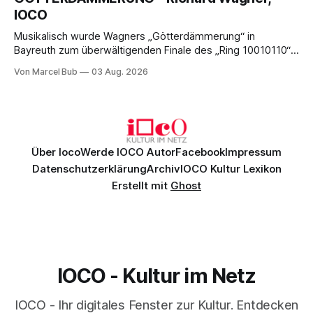
Bayreuther Festspiele 2026.
IOCO
Musikalisch wurde Wagners „Götterdämmerung“ in
Bayreuth zum überwältigenden Finale des „Ring 10010110“:
Christian Thielemann, Festspielorchester und ein
Von Marcel Bub
03 Aug. 2026
exzellentes Sängerensemble begeisterten. Die KI-geprägte
szenische Umsetzung blieb hingegen auch im
Schlussabend weitgehend ohne Aussagekraft.
Über Ioco
Werde IOCO Autor
Facebook
Impressum
Datenschutzerklärung
Archiv
IOCO Kultur Lexikon
Erstellt mit
Ghost
IOCO - Kultur im Netz
IOCO - Ihr digitales Fenster zur Kultur. Entdecken