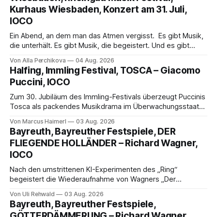
Kurhaus Wiesbaden, Konzert am 31. Juli,
IOCO
Ein Abend, an dem man das Atmen vergisst. Es gibt Musik,
die unterhält. Es gibt Musik, die begeistert. Und es gibt
Musik, nach der man minutenlang kein Wort sagen kann.
Von Alla Perchikova
04 Aug. 2026
Genau so war der Abend im Kurhaus Wiesbaden, an dem
Halfing, Immling Festival, TOSCA – Giacomo
Johannes Brahms’ Erstes Klavierkonzert d-Moll op. 15 mit
Puccini, IOCO
Daniil
Zum 30. Jubiläum des Immling-Festivals überzeugt Puccinis
Tosca als packendes Musikdrama im Überwachungsstaat
der 1950er-Jahre. Ludwig Baumann erzählt das Werk
Von Marcus Haimerl
03 Aug. 2026
spannend und werkgetreu, getragen von starken Solisten,
Bayreuth, Bayreuther Festspiele, DER
eindrucksvollen Projektionen und einer klangvollen
FLIEGENDE HOLLÄNDER – Richard Wagner,
musikalischen Leitung.
IOCO
Nach den umstrittenen KI-Experimenten des „Ring“
begeistert die Wiederaufnahme von Wagners „Der
fliegende Holländer“ mit packender Regie, großartiger
Von Uli Rehwald
03 Aug. 2026
Musik und einem neuen Traumpaar: Elisabeth Teige und
Bayreuth, Bayreuther Festspiele,
Nicholas Brownlee sorgen für einen der Höhepunkte der
GÖTTERDÄMMERUNG – Richard Wagner,