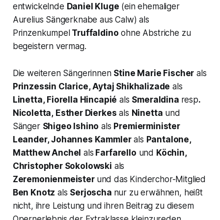
entwickelnde
Daniel Kluge
(ein ehemaliger
Aurelius Sängerknabe aus Calw) als
Prinzenkumpel
Truffaldino
ohne Abstriche zu
begeistern vermag.
Die weiteren Sängerinnen
Stine Marie Fischer
als
Prinzessin Clarice,
Aytaj Shikhalizade
als
Linetta,
Fiorella Hincapié
als
Smeraldina
resp
.
Nicoletta,
Esther Dierkes
als
Ninetta
und
Sänger
Shigeo Ishino
als
Premierminister
Leander,
Johannes Kammler
als
Pantalo
ne,
Matthew Anchel
als
Farfarello
und
Köchin,
Christopher Sokolowski
als
Zeremonienmeister
und das Kinderchor-Mitglied
Ben Knotz
als
Serjoscha
nur zu erwähnen, heißt
nicht, ihre Leistung und ihren Beitrag zu diesem
Opernerlebnis der Extraklasse kleinzureden.