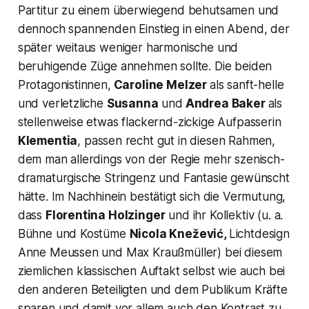
Partitur zu einem überwiegend behutsamen und
dennoch spannenden Einstieg in einen Abend, der
später weitaus weniger harmonische und
beruhigende Züge annehmen sollte. Die beiden
Protagonistinnen,
Caroline Melzer
als sanft-helle
und verletzliche
Susanna
und
Andrea Baker
als
stellenweise etwas flackernd-zickige Aufpasserin
Klementia
, passen recht gut in diesen Rahmen,
dem man allerdings von der Regie mehr szenisch-
dramaturgische Stringenz und Fantasie gewünscht
hätte. Im Nachhinein bestätigt sich die Vermutung,
dass
Florentina Holzinger
und ihr Kollektiv (u. a.
Bühne und Kostüme
Nicola Knežević,
Lichtdesign
Anne Meussen und Max Kraußmüller) bei diesem
ziemlichen klassischen Auftakt selbst wie auch bei
den anderen Beteiligten und dem Publikum Kräfte
sparen und damit vor allem auch den Kontrast zu