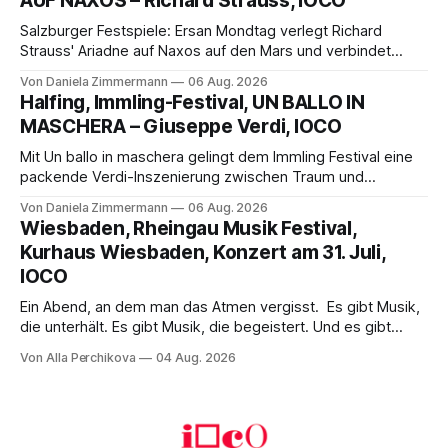
AUF NAXOS – Richard Strauss, IOCO
Franziskus.
Salzburger Festspiele: Ersan Mondtag verlegt Richard
Strauss' Ariadne auf Naxos auf den Mars und verbindet
Science-Fiction mit Opernklassik. Musikalisch überzeugt die
Von Daniela Zimmermann
06 Aug. 2026
Aufführung mit starken Solisten und den Wiener
Halfing, Immling-Festival, UN BALLO IN
Philharmonikern, szenisch bleibt der zweite Akt jedoch
MASCHERA – Giuseppe Verdi, IOCO
hinter den Erwartungen zurück.
Mit Un ballo in maschera gelingt dem Immling Festival eine
packende Verdi-Inszenierung zwischen Traum und
Wirklichkeit. Verena von Kerssenbrock verbindet
Von Daniela Zimmermann
06 Aug. 2026
psychologische Tiefe mit starken Bildern, getragen von
Wiesbaden, Rheingau Musik Festival,
einem spielfreudigen Ensemble und einer musikalisch
Kurhaus Wiesbaden, Konzert am 31. Juli,
überzeugenden Gesamtleistung.
IOCO
Ein Abend, an dem man das Atmen vergisst. Es gibt Musik,
die unterhält. Es gibt Musik, die begeistert. Und es gibt
Musik, nach der man minutenlang kein Wort sagen kann.
Von Alla Perchikova
04 Aug. 2026
Genau so war der Abend im Kurhaus Wiesbaden, an dem
Johannes Brahms’ Erstes Klavierkonzert d-Moll op. 15 mit
Daniil