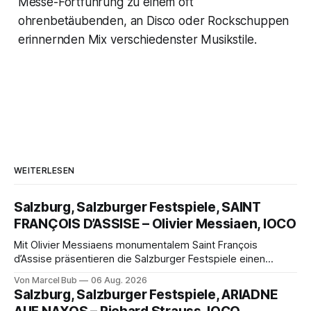
Messe-Fortführung zu einem oft
ohrenbetäubenden, an Disco oder Rockschuppen
erinnernden Mix verschiedenster Musikstile.
WEITERLESEN
Salzburg, Salzburger Festspiele, SAINT
FRANÇOIS D’ASSISE – Olivier Messiaen, IOCO
Mit Olivier Messiaens monumentalem Saint François
d’Assise präsentieren die Salzburger Festspiele einen
außergewöhnlichen Opernabend. Romeo Castellucci gelingt
Von Marcel Bub
06 Aug. 2026
eine bildgewaltige Inszenierung, Maxime Pascal entfaltet
Salzburg, Salzburger Festspiele, ARIADNE
die komplexe Partitur eindrucksvoll, Philippe Sly berührt als