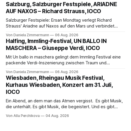
eine bildgewaltige Inszenierung, Maxime Pascal entfaltet
Salzburg, Salzburger Festspiele, ARIADNE
die komplexe Partitur eindrucksvoll, Philippe Sly berührt als
AUF NAXOS – Richard Strauss, IOCO
Franziskus.
Salzburger Festspiele: Ersan Mondtag verlegt Richard
Strauss' Ariadne auf Naxos auf den Mars und verbindet
Science-Fiction mit Opernklassik. Musikalisch überzeugt die
Von Daniela Zimmermann
06 Aug. 2026
Aufführung mit starken Solisten und den Wiener
Halfing, Immling-Festival, UN BALLO IN
Philharmonikern, szenisch bleibt der zweite Akt jedoch
MASCHERA – Giuseppe Verdi, IOCO
hinter den Erwartungen zurück.
Mit Un ballo in maschera gelingt dem Immling Festival eine
packende Verdi-Inszenierung zwischen Traum und
Wirklichkeit. Verena von Kerssenbrock verbindet
Von Daniela Zimmermann
06 Aug. 2026
psychologische Tiefe mit starken Bildern, getragen von
Wiesbaden, Rheingau Musik Festival,
einem spielfreudigen Ensemble und einer musikalisch
Kurhaus Wiesbaden, Konzert am 31. Juli,
überzeugenden Gesamtleistung.
IOCO
Ein Abend, an dem man das Atmen vergisst. Es gibt Musik,
die unterhält. Es gibt Musik, die begeistert. Und es gibt
Musik, nach der man minutenlang kein Wort sagen kann.
Von Alla Perchikova
04 Aug. 2026
Genau so war der Abend im Kurhaus Wiesbaden, an dem
Johannes Brahms’ Erstes Klavierkonzert d-Moll op. 15 mit
Daniil