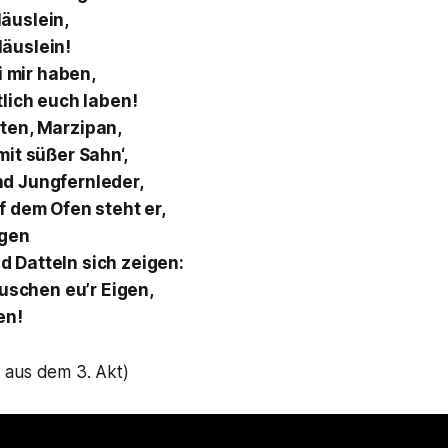
äuslein,
äuslein!
ei mir haben,
tlich euch laben!
ten, Marzipan,
mit süßer Sahn‘,
d Jungfernleder,
f dem Ofen steht er,
igen
 Datteln sich zeigen:
Häuschen eu’r Eigen,
en!
e
aus dem 3. Akt)