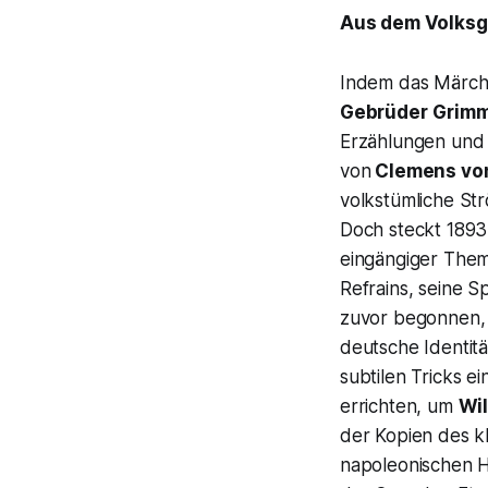
Aus dem Volks
Indem das Märc
Gebrüder
Grim
Erzählungen und
von
Clemens vo
volkstümliche St
Doch steckt 1893 
eingängiger Them
Refrains, seine S
zuvor begonnen, d
deutsche Identit
subtilen Tricks ei
errichten, um
Wil
der Kopien des k
napoleonischen H