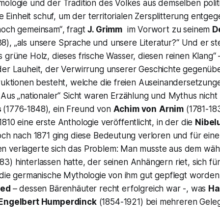
mologie und der Tradition des Volkes aus demselben poli
lle Einheit schuf, um der territorialen Zersplitterung entg
noch gemeinsam“
, fragt
J. Grimm
im Vorwort zu seinem
D
38),
„als unsere Sprache und unsere Literatur?“
Und er ste
s grüne Holz, dieses frische Wasser, diesen reinen Klang“
der Lauheit, der Verwirrung unserer Geschichte gegenübe
truktionen besteht, welche die freien Auseinandersetzung
. Aus
„nationaler“
Sicht waren Erzählung und Mythus nicht
s
(1776-1848), ein Freund von
Achim von
Arnim
(1781-18
 1810 eine erste Anthologie veröffentlicht, in der die
Nibel
och nach 1871 ging diese Bedeutung verloren und für ein
n verlagerte sich das Problem: Man musste aus dem wäh
83) hinterlassen hatte, der seinen Anhängern riet, sich fü
a die germanische Mythologie von ihm gut gepflegt worde
ied
– dessen
Bärenhäuter
recht erfolgreich war -, was
Ha
Engelbert Humperdinck
(1854-1921) bei mehreren Geleg