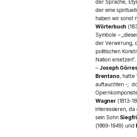
der Sprache, Ety
der eine spiritue
haben wir sonst 
Wörterbuch
(18
Symbole –
„diese
der
Verwirrung, 
politischen Kons
Nation ersetzen“
–
Joseph Görre
Brentano
, hatte
auftauchten -; d
Opernkomponiste
Wagner
(1813-18
interessieren, d
sein Sohn
Siegfr
(1869-1949) und