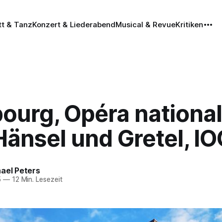
tt & Tanz
Konzert & Liederabend
Musical & Revue
Kritiken
ourg, Opéra national
Hänsel und Gretel, I
ael Peters
5
—
12 Min. Lesezeit