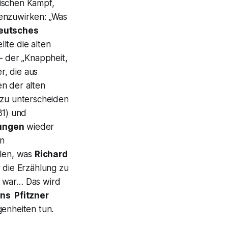
tischen Kampf,
egenzuwirken:
„Was
eutsches
llte die alten
– der
„Knappheit,
r, die aus
en der alten
 zu unterscheiden
31) und
ungen
wieder
en
len, was
Richard
r die Erzählung zu
n war… Das wird
ns Pfitzner
enheiten tun.