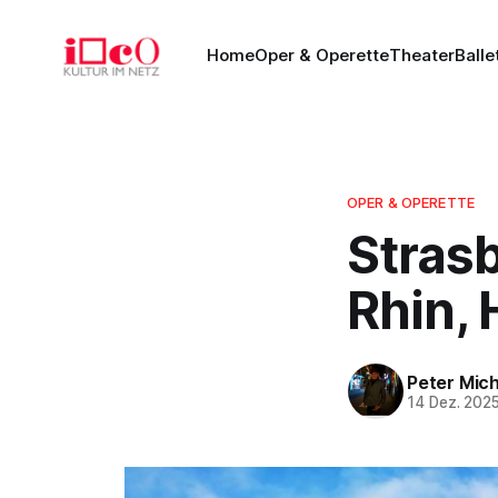
Home
Oper & Operette
Theater
Balle
OPER & OPERETTE
Strasb
Rhin, 
Peter Mich
14 Dez. 202