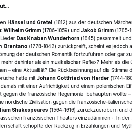
gut…
hen
Hänsel und Gretel
(1812) aus der deutschen Märch
m
:
Wilhelm Grimm
(1786-1859) und
Jakob Grimm
(1785-1
 Lieder
Das Knaben Wunderhorn
(1845) gesammelt und 
n Brentano
(1778-1842) zurückgreift, scheint es jedoch 
römung der deutschen Romantik fortzuführen oder gar zu 
mehr dahinter als ein musikalischer Reflex? Mehr als die
en – eine Aktualität? Die Rückbesinnung auf die Stimme d
prüche hatte mit
Johann Gottfried von
Herder
(1744-180
amals mit einer Aufrichtigkeit und einem polemischen Eif
ät gegen die französische Hegemonie behaupten wollte – 
ne nordische Zivilisation gegen die französische-italienische 
liam
Shakespeares
(1564-1616) zurückzuerobern und d
lassischen französischen Theaters einzudämmen -. In der
errschaft schöpfte der Rückzug in Erzählungen und Myt