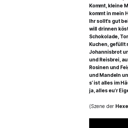
Kommt, kleine M
kommt in mein H
Ihr sollt’s gut b
will drinnen kös
Schokolade, Tor
Kuchen, gefüllt 
Johannisbrot un
und Reisbrei, au
Rosinen und Fe
und Mandeln und
s‘ ist alles im 
ja, alles eu’r Eig
(Szene der
Hex