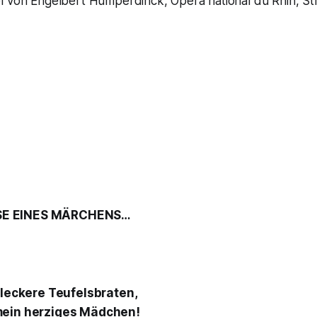
l von Engelbert Humperdinck, Opéra national du Rhin, St
E EINES MÄRCHENS…
 leckere Teufelsbraten,
mein herziges Mädchen!