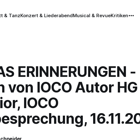
tt & Tanz
Konzert & Liederabend
Musical & Revue
Kritiken
S ERINNERUNGEN -
 von IOCO Autor HG
ior, IOCO
esprechung, 16.11.2
Schneider