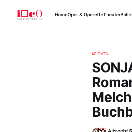
Home
Oper & Operette
Theater
Balle
KRITIKEN
SONJA
Roman
Melch
Buchb
Albrecht 