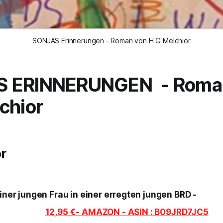
SONJAS Erinnerungen - Roman von H G Melchior
S ERINNERUNGEN -
Roma
chior
r
einer jungen Frau in einer erregten jungen BRD -
12,95 €- AMAZON - ASIN : B09JRD7JC5