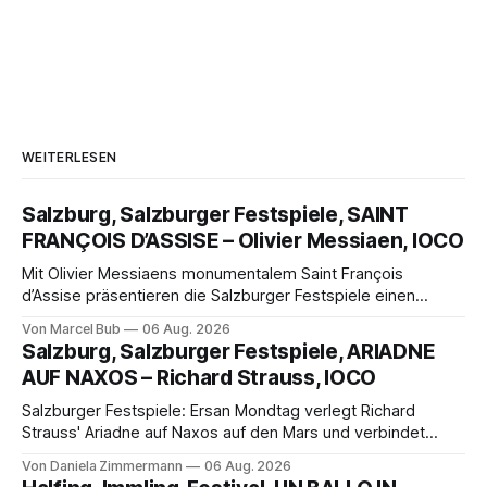
WEITERLESEN
Salzburg, Salzburger Festspiele, SAINT
FRANÇOIS D’ASSISE – Olivier Messiaen, IOCO
Mit Olivier Messiaens monumentalem Saint François
d’Assise präsentieren die Salzburger Festspiele einen
außergewöhnlichen Opernabend. Romeo Castellucci gelingt
Von Marcel Bub
06 Aug. 2026
eine bildgewaltige Inszenierung, Maxime Pascal entfaltet
Salzburg, Salzburger Festspiele, ARIADNE
die komplexe Partitur eindrucksvoll, Philippe Sly berührt als
AUF NAXOS – Richard Strauss, IOCO
Franziskus.
Salzburger Festspiele: Ersan Mondtag verlegt Richard
Strauss' Ariadne auf Naxos auf den Mars und verbindet
Science-Fiction mit Opernklassik. Musikalisch überzeugt die
Von Daniela Zimmermann
06 Aug. 2026
Aufführung mit starken Solisten und den Wiener