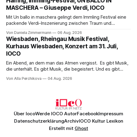
Halfing, Immling-Festival, UN BALLO IN
Philharmonikern, szenisch bleibt der zweite Akt jedoch
MASCHERA – Giuseppe Verdi, IOCO
hinter den Erwartungen zurück.
Mit Un ballo in maschera gelingt dem Immling Festival eine
packende Verdi-Inszenierung zwischen Traum und
Wirklichkeit. Verena von Kerssenbrock verbindet
Von Daniela Zimmermann
06 Aug. 2026
psychologische Tiefe mit starken Bildern, getragen von
Wiesbaden, Rheingau Musik Festival,
einem spielfreudigen Ensemble und einer musikalisch
Kurhaus Wiesbaden, Konzert am 31. Juli,
überzeugenden Gesamtleistung.
IOCO
Ein Abend, an dem man das Atmen vergisst. Es gibt Musik,
die unterhält. Es gibt Musik, die begeistert. Und es gibt
Musik, nach der man minutenlang kein Wort sagen kann.
Von Alla Perchikova
04 Aug. 2026
Genau so war der Abend im Kurhaus Wiesbaden, an dem
Johannes Brahms’ Erstes Klavierkonzert d-Moll op. 15 mit
Daniil
Über Ioco
Werde IOCO Autor
Facebook
Impressum
Datenschutzerklärung
Archiv
IOCO Kultur Lexikon
Erstellt mit
Ghost