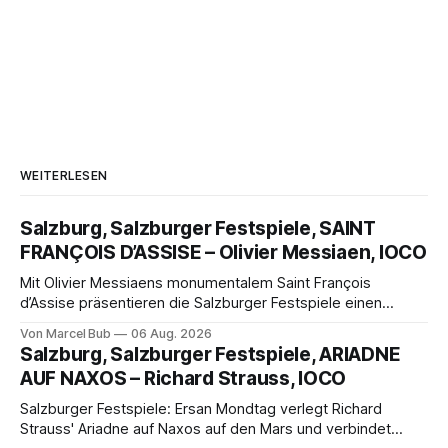
WEITERLESEN
Salzburg, Salzburger Festspiele, SAINT
FRANÇOIS D’ASSISE – Olivier Messiaen, IOCO
Mit Olivier Messiaens monumentalem Saint François
d’Assise präsentieren die Salzburger Festspiele einen
außergewöhnlichen Opernabend. Romeo Castellucci gelingt
Von Marcel Bub
06 Aug. 2026
eine bildgewaltige Inszenierung, Maxime Pascal entfaltet
Salzburg, Salzburger Festspiele, ARIADNE
die komplexe Partitur eindrucksvoll, Philippe Sly berührt als
AUF NAXOS – Richard Strauss, IOCO
Franziskus.
Salzburger Festspiele: Ersan Mondtag verlegt Richard
Strauss' Ariadne auf Naxos auf den Mars und verbindet