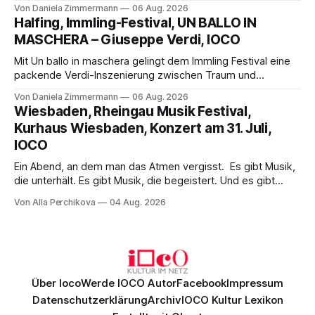
Science-Fiction mit Opernklassik. Musikalisch überzeugt die
Von Daniela Zimmermann
06 Aug. 2026
Aufführung mit starken Solisten und den Wiener
Halfing, Immling-Festival, UN BALLO IN
Philharmonikern, szenisch bleibt der zweite Akt jedoch
MASCHERA – Giuseppe Verdi, IOCO
hinter den Erwartungen zurück.
Mit Un ballo in maschera gelingt dem Immling Festival eine
packende Verdi-Inszenierung zwischen Traum und
Wirklichkeit. Verena von Kerssenbrock verbindet
Von Daniela Zimmermann
06 Aug. 2026
psychologische Tiefe mit starken Bildern, getragen von
Wiesbaden, Rheingau Musik Festival,
einem spielfreudigen Ensemble und einer musikalisch
Kurhaus Wiesbaden, Konzert am 31. Juli,
überzeugenden Gesamtleistung.
IOCO
Ein Abend, an dem man das Atmen vergisst. Es gibt Musik,
die unterhält. Es gibt Musik, die begeistert. Und es gibt
Musik, nach der man minutenlang kein Wort sagen kann.
Von Alla Perchikova
04 Aug. 2026
Genau so war der Abend im Kurhaus Wiesbaden, an dem
Johannes Brahms’ Erstes Klavierkonzert d-Moll op. 15 mit
Daniil
Über Ioco
Werde IOCO Autor
Facebook
Impressum
Datenschutzerklärung
Archiv
IOCO Kultur Lexikon