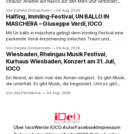
Strauss' Ariadne auf Naxos auf den Mars und verbindet
Science-Fiction mit Opernklassik. Musikalisch überzeugt die
Von Daniela Zimmermann
06 Aug. 2026
Aufführung mit starken Solisten und den Wiener
Halfing, Immling-Festival, UN BALLO IN
Philharmonikern, szenisch bleibt der zweite Akt jedoch
MASCHERA – Giuseppe Verdi, IOCO
hinter den Erwartungen zurück.
Mit Un ballo in maschera gelingt dem Immling Festival eine
packende Verdi-Inszenierung zwischen Traum und
Wirklichkeit. Verena von Kerssenbrock verbindet
Von Daniela Zimmermann
06 Aug. 2026
psychologische Tiefe mit starken Bildern, getragen von
Wiesbaden, Rheingau Musik Festival,
einem spielfreudigen Ensemble und einer musikalisch
Kurhaus Wiesbaden, Konzert am 31. Juli,
überzeugenden Gesamtleistung.
IOCO
Ein Abend, an dem man das Atmen vergisst. Es gibt Musik,
die unterhält. Es gibt Musik, die begeistert. Und es gibt
Musik, nach der man minutenlang kein Wort sagen kann.
Von Alla Perchikova
04 Aug. 2026
Genau so war der Abend im Kurhaus Wiesbaden, an dem
Johannes Brahms’ Erstes Klavierkonzert d-Moll op. 15 mit
Daniil
Über Ioco
Werde IOCO Autor
Facebook
Impressum