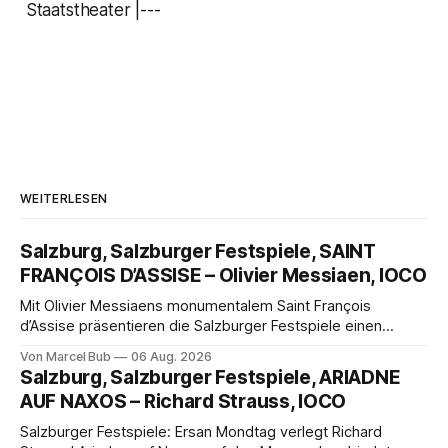
Staatstheater |---
WEITERLESEN
Salzburg, Salzburger Festspiele, SAINT
FRANÇOIS D’ASSISE – Olivier Messiaen, IOCO
Mit Olivier Messiaens monumentalem Saint François
d’Assise präsentieren die Salzburger Festspiele einen
außergewöhnlichen Opernabend. Romeo Castellucci gelingt
Von Marcel Bub
06 Aug. 2026
eine bildgewaltige Inszenierung, Maxime Pascal entfaltet
Salzburg, Salzburger Festspiele, ARIADNE
die komplexe Partitur eindrucksvoll, Philippe Sly berührt als
AUF NAXOS – Richard Strauss, IOCO
Franziskus.
Salzburger Festspiele: Ersan Mondtag verlegt Richard