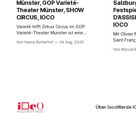
Münster, GOP Varieté-
Salzbur
Theater Münster, SHOW
Festspi
CIRCUS, IOCO
D’ASSISE
IOCO
Varieté trifft Zirkus Circus im GOP
Varieté-Theater Münster ist eine
Mit Olivie
unterhaltsame Sommer-Schau für Jung
Saint Franç
Von Hanns Butterhof
09 Aug. 2026
und Alt Von Hanns Butterhof Wenn sich
Salzburger
Von Marcel 
im GOP Varieté-Theater Münster der
außergewö
Vorhang zur neuen Show Circus hebt,
Romeo Cast
erkundet wohl auch eine junge Frau, wie
bildgewalt
es ist, wenn der Zirkus ins Varieté
Pascal entf
kommt.
eindrucksvo
Franziskus
Über Ioco
Werde I