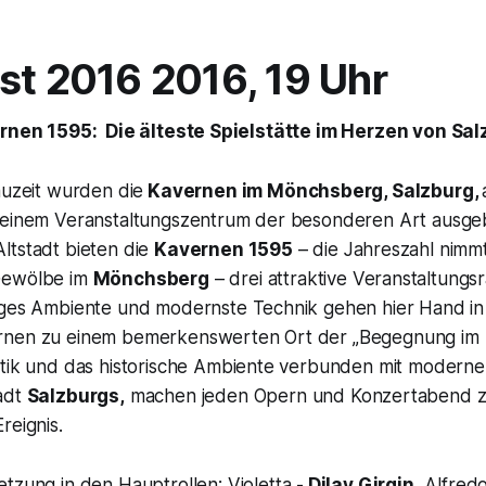
st 2016 2016, 19 Uhr
rnen 1595: Die älteste Spielstätte im Herzen von Sal
auzeit wurden die
Kavernen im Mönchsberg, Salzburg,
 einem Veranstaltungszentrum der besonderen Art ausge
ltstadt bieten die
Kavernen 1595
– die Jahreszahl nimm
Gewölbe im
Mönchsberg
– drei attraktive Veranstaltungs
iges Ambiente und modernste Technik gehen hier Hand i
rnen zu einem bemerkenswerten Ort der
„Begegnung im
stik und das historische Ambiente verbunden mit moderne
adt
Salzburgs,
machen jeden Opern und Konzertabend z
reignis.
tzung in den Hauptrollen: Violetta -
Dilay Girgin,
Alfredo