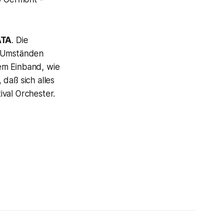
ATA
. Die
n Umständen
rem Einband, wie
daß sich alles
val Orchester.