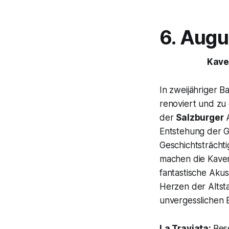
6. Augu
Kave
In zweijähriger B
renoviert und zu
der
Salzburger
A
Entstehung der 
Geschichtsträcht
machen die Kave
fantastische Aku
Herzen der Altst
unvergesslichen E
La Traviata:
Bese