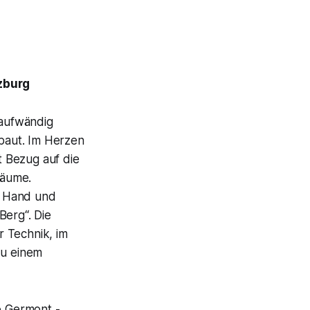
zburg
aufwändig
baut. Im Herzen
t Bezug auf die
räume.
n Hand und
 Berg
“. Die
r Technik, im
u einem
 Germont -