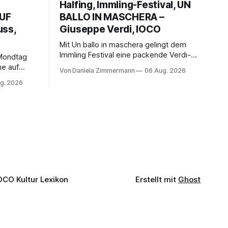
Halfing, Immling-Festival, UN
AUF
BALLO IN MASCHERA –
uss,
Giuseppe Verdi, IOCO
Mit Un ballo in maschera gelingt dem
Immling Festival eine packende Verdi-
 Mondtag
Inszenierung zwischen Traum und
ne auf
Von Daniela Zimmermann
06 Aug. 2026
Wirklichkeit. Verena von Kerssenbrock
indet
g. 2026
verbindet psychologische Tiefe mit
sik.
starken Bildern, getragen von einem
fführung
spielfreudigen Ensemble und einer
Wiener
musikalisch überzeugenden
ibt der
Gesamtleistung.
OCO Kultur Lexikon
Erstellt mit
Ghost