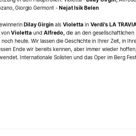
zano, Giorgio Germont -
Nejat Isik Belen
Gewinnerin
Dilay Girgin
als
Violetta
in
Verdi's
LA TRAVI
e von
Violetta
und
Alfredo,
die an den gesellschaftliche
 noch heute. Wir lassen die Geschichte in Ihrer Zeit, in Ih
essen Ende wir bereits kennen, aber immer wieder hoffen, 
ndet. Internationale Solisten und das Oper im Berg Festi