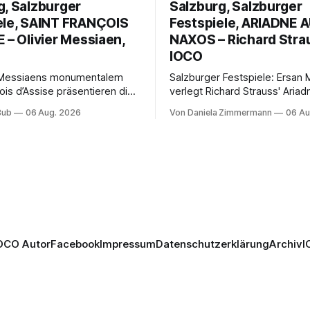
g, Salzburger
Salzburg, Salzburger
ele, SAINT FRANÇOIS
Festspiele, ARIADNE 
 – Olivier Messiaen,
NAXOS – Richard Stra
IOCO
r Messiaens monumentalem
Salzburger Festspiele: Ersan
ois d’Assise präsentieren die
verlegt Richard Strauss' Ariad
 Festspiele einen
Naxos auf den Mars und verb
Bub
06 Aug. 2026
Von Daniela Zimmermann
06 Au
hnlichen Opernabend.
Science-Fiction mit Opernklas
ellucci gelingt eine
Musikalisch überzeugt die Au
ige Inszenierung, Maxime
mit starken Solisten und den 
altet die komplexe Partitur
Philharmonikern, szenisch ble
ll, Philippe Sly berührt als
zweite Akt jedoch hinter den
.
Erwartungen zurück.
OCO Autor
Facebook
Impressum
Datenschutzerklärung
Archiv
I