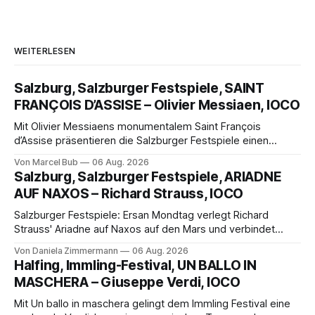
WEITERLESEN
Salzburg, Salzburger Festspiele, SAINT
FRANÇOIS D’ASSISE – Olivier Messiaen, IOCO
Mit Olivier Messiaens monumentalem Saint François
d’Assise präsentieren die Salzburger Festspiele einen
außergewöhnlichen Opernabend. Romeo Castellucci gelingt
Von Marcel Bub
06 Aug. 2026
eine bildgewaltige Inszenierung, Maxime Pascal entfaltet
Salzburg, Salzburger Festspiele, ARIADNE
die komplexe Partitur eindrucksvoll, Philippe Sly berührt als
AUF NAXOS – Richard Strauss, IOCO
Franziskus.
Salzburger Festspiele: Ersan Mondtag verlegt Richard
Strauss' Ariadne auf Naxos auf den Mars und verbindet
Science-Fiction mit Opernklassik. Musikalisch überzeugt die
Von Daniela Zimmermann
06 Aug. 2026
Aufführung mit starken Solisten und den Wiener
Halfing, Immling-Festival, UN BALLO IN
Philharmonikern, szenisch bleibt der zweite Akt jedoch
MASCHERA – Giuseppe Verdi, IOCO
hinter den Erwartungen zurück.
Mit Un ballo in maschera gelingt dem Immling Festival eine