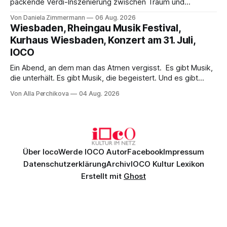
packende Verdi-Inszenierung zwischen Traum und
Wirklichkeit. Verena von Kerssenbrock verbindet
Von Daniela Zimmermann
06 Aug. 2026
psychologische Tiefe mit starken Bildern, getragen von
Wiesbaden, Rheingau Musik Festival,
einem spielfreudigen Ensemble und einer musikalisch
Kurhaus Wiesbaden, Konzert am 31. Juli,
überzeugenden Gesamtleistung.
IOCO
Ein Abend, an dem man das Atmen vergisst. Es gibt Musik,
die unterhält. Es gibt Musik, die begeistert. Und es gibt
Musik, nach der man minutenlang kein Wort sagen kann.
Von Alla Perchikova
04 Aug. 2026
Genau so war der Abend im Kurhaus Wiesbaden, an dem
Johannes Brahms’ Erstes Klavierkonzert d-Moll op. 15 mit
Daniil
Über Ioco
Werde IOCO Autor
Facebook
Impressum
Datenschutzerklärung
Archiv
IOCO Kultur Lexikon
Erstellt mit
Ghost