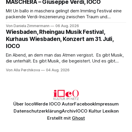
MASCHERA – Giuseppe Verdi, IOCO
hinter den Erwartungen zurück.
Mit Un ballo in maschera gelingt dem Immling Festival eine
packende Verdi-Inszenierung zwischen Traum und
Wirklichkeit. Verena von Kerssenbrock verbindet
Von Daniela Zimmermann
06 Aug. 2026
psychologische Tiefe mit starken Bildern, getragen von
Wiesbaden, Rheingau Musik Festival,
einem spielfreudigen Ensemble und einer musikalisch
Kurhaus Wiesbaden, Konzert am 31. Juli,
überzeugenden Gesamtleistung.
IOCO
Ein Abend, an dem man das Atmen vergisst. Es gibt Musik,
die unterhält. Es gibt Musik, die begeistert. Und es gibt
Musik, nach der man minutenlang kein Wort sagen kann.
Von Alla Perchikova
04 Aug. 2026
Genau so war der Abend im Kurhaus Wiesbaden, an dem
Johannes Brahms’ Erstes Klavierkonzert d-Moll op. 15 mit
Daniil
Über Ioco
Werde IOCO Autor
Facebook
Impressum
Datenschutzerklärung
Archiv
IOCO Kultur Lexikon
Erstellt mit
Ghost