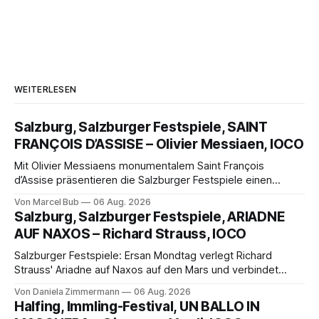
WEITERLESEN
Salzburg, Salzburger Festspiele, SAINT
FRANÇOIS D’ASSISE – Olivier Messiaen, IOCO
Mit Olivier Messiaens monumentalem Saint François
d’Assise präsentieren die Salzburger Festspiele einen
außergewöhnlichen Opernabend. Romeo Castellucci gelingt
Von Marcel Bub
06 Aug. 2026
eine bildgewaltige Inszenierung, Maxime Pascal entfaltet
Salzburg, Salzburger Festspiele, ARIADNE
die komplexe Partitur eindrucksvoll, Philippe Sly berührt als
AUF NAXOS – Richard Strauss, IOCO
Franziskus.
Salzburger Festspiele: Ersan Mondtag verlegt Richard
Strauss' Ariadne auf Naxos auf den Mars und verbindet
Science-Fiction mit Opernklassik. Musikalisch überzeugt die
Von Daniela Zimmermann
06 Aug. 2026
Aufführung mit starken Solisten und den Wiener
Halfing, Immling-Festival, UN BALLO IN
Philharmonikern, szenisch bleibt der zweite Akt jedoch