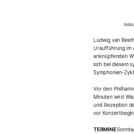
Volks
Ludwig van Beeth
Uraufführung im
anknüpfenden Wer
sich bei diesem 
Symphonien-Zyklu
Vor den Philharmo
Minuten wird Wis
und Rezeption de
vor Konzertbeginn
TERMINE
Sonntag