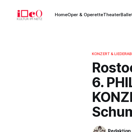
Home
Oper & Operette
Theater
Balle
KONZERT & LIEDERA
Rosto
6. PH
KONZE
Schum
Redaktion