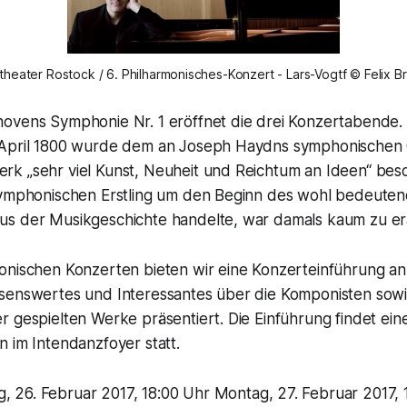
theater Rostock / 6. Philharmonisches-Konzert - Lars-Vogtf © Felix 
ovens Symphonie Nr. 1 eröffnet die drei Konzertabende.
 April 1800 wurde dem an Joseph Haydns symphonischen 
k „sehr viel Kunst, Neuheit und Reichtum an Ideen“ besch
symphonischen Erstling um den Beginn des wohl bedeute
s der Musikgeschichte handelte, war damals kaum zu e
nischen Konzerten bieten wir eine Konzerteinführung an. 
senswertes und Interessantes über die Komponisten sowi
r gespielten Werke präsentiert. Die Einführung findet ei
 im Intendanzfoyer statt.
, 26. Februar 2017, 18:00 Uhr Montag, 27. Februar 2017, 