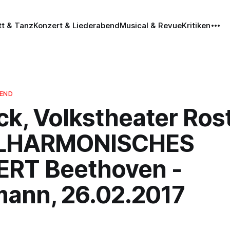
tt & Tanz
Konzert & Liederabend
Musical & Revue
Kritiken
BEND
ck, Volkstheater Ros
ILHARMONISCHES
RT Beethoven -
ann, 26.02.2017