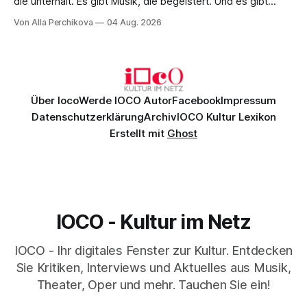
die unterhält. Es gibt Musik, die begeistert. Und es gibt
Musik, nach der man minutenlang kein Wort sagen kann.
Von Alla Perchikova
04 Aug. 2026
Genau so war der Abend im Kurhaus Wiesbaden, an dem
Johannes Brahms’ Erstes Klavierkonzert d-Moll op. 15 mit
Daniil
Über Ioco
Werde IOCO Autor
Facebook
Impressum
Datenschutzerklärung
Archiv
IOCO Kultur Lexikon
Erstellt mit
Ghost
IOCO - Kultur im Netz
IOCO - Ihr digitales Fenster zur Kultur. Entdecken
Sie Kritiken, Interviews und Aktuelles aus Musik,
Theater, Oper und mehr. Tauchen Sie ein!