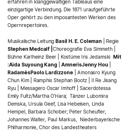
erfahren in klanggewaltigen Tableaus eine
einzigartige Verbindung. Die 1871 uraufgeführte
Oper gehört zu den imposantesten Werken des
Opernrepertoires.
Musikalische Leitung
Basil H. E. Coleman
| Regie
Stephen Medcalf |
Choreografie Eva Simmeth |
Bühne Karlheinz Beer | Kostüme Iris Jedamski
Mit
:
Aida
Suyoung Kang
|
Amneris
Jenny Hou
|
Radamès
Paolo Lardizzone
| Amonasro Kyung
Chun Kim | Ramphis Stephan Bootz | Il Re Jisang
Ryu | Messagero Oscar Imhoff | Sacerdotessa
Emily Fultz/Martha O’Hara; Tänzer Lubomira
Demska, Ursula Geef, Lisa Hebeisen, Linda
Hempel, Barbara Schober; Peter Scheufler,
Johannes Walter, Paul Markus, Niederbayerische
Philharmonie, Chor des Landestheaters