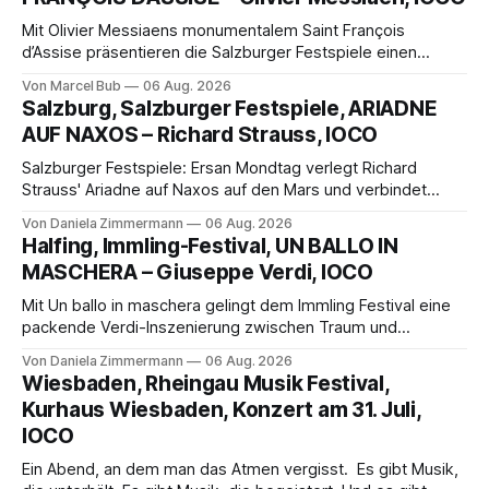
Mit Olivier Messiaens monumentalem Saint François
d’Assise präsentieren die Salzburger Festspiele einen
außergewöhnlichen Opernabend. Romeo Castellucci gelingt
Von Marcel Bub
06 Aug. 2026
eine bildgewaltige Inszenierung, Maxime Pascal entfaltet
Salzburg, Salzburger Festspiele, ARIADNE
die komplexe Partitur eindrucksvoll, Philippe Sly berührt als
AUF NAXOS – Richard Strauss, IOCO
Franziskus.
Salzburger Festspiele: Ersan Mondtag verlegt Richard
Strauss' Ariadne auf Naxos auf den Mars und verbindet
Science-Fiction mit Opernklassik. Musikalisch überzeugt die
Von Daniela Zimmermann
06 Aug. 2026
Aufführung mit starken Solisten und den Wiener
Halfing, Immling-Festival, UN BALLO IN
Philharmonikern, szenisch bleibt der zweite Akt jedoch
MASCHERA – Giuseppe Verdi, IOCO
hinter den Erwartungen zurück.
Mit Un ballo in maschera gelingt dem Immling Festival eine
packende Verdi-Inszenierung zwischen Traum und
Wirklichkeit. Verena von Kerssenbrock verbindet
Von Daniela Zimmermann
06 Aug. 2026
psychologische Tiefe mit starken Bildern, getragen von
Wiesbaden, Rheingau Musik Festival,
einem spielfreudigen Ensemble und einer musikalisch
Kurhaus Wiesbaden, Konzert am 31. Juli,
überzeugenden Gesamtleistung.
IOCO
Ein Abend, an dem man das Atmen vergisst. Es gibt Musik,