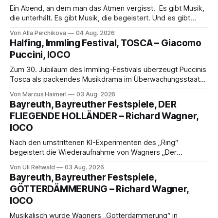
Ein Abend, an dem man das Atmen vergisst. Es gibt Musik,
die unterhält. Es gibt Musik, die begeistert. Und es gibt
Musik, nach der man minutenlang kein Wort sagen kann.
Von Alla Perchikova
04 Aug. 2026
Genau so war der Abend im Kurhaus Wiesbaden, an dem
Halfing, Immling Festival, TOSCA – Giacomo
Johannes Brahms’ Erstes Klavierkonzert d-Moll op. 15 mit
Puccini, IOCO
Daniil
Zum 30. Jubiläum des Immling-Festivals überzeugt Puccinis
Tosca als packendes Musikdrama im Überwachungsstaat
der 1950er-Jahre. Ludwig Baumann erzählt das Werk
Von Marcus Haimerl
03 Aug. 2026
spannend und werkgetreu, getragen von starken Solisten,
Bayreuth, Bayreuther Festspiele, DER
eindrucksvollen Projektionen und einer klangvollen
FLIEGENDE HOLLÄNDER – Richard Wagner,
musikalischen Leitung.
IOCO
Nach den umstrittenen KI-Experimenten des „Ring“
begeistert die Wiederaufnahme von Wagners „Der
fliegende Holländer“ mit packender Regie, großartiger
Von Uli Rehwald
03 Aug. 2026
Musik und einem neuen Traumpaar: Elisabeth Teige und
Bayreuth, Bayreuther Festspiele,
Nicholas Brownlee sorgen für einen der Höhepunkte der
GÖTTERDÄMMERUNG – Richard Wagner,
Bayreuther Festspiele 2026.
IOCO
Musikalisch wurde Wagners „Götterdämmerung“ in