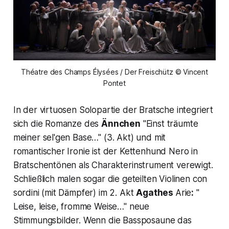
Théatre des Champs Élysées / Der Freischütz © Vincent
Pontet
In der virtuosen Solopartie der Bratsche integriert
sich die Romanze des
Ännchen
"Einst träumte
meiner sel'gen Base…"
(3. Akt) und mit
romantischer Ironie ist der Kettenhund Nero in
Bratschentönen als Charakterinstrument verewigt.
Schließlich malen sogar die geteilten Violinen
con
sordini
(mit Dämpfer) im 2. Akt
Agathes
Arie
:
"
Leise, leise, fromme Weise…"
neue
Stimmungsbilder. Wenn die Bassposaune das