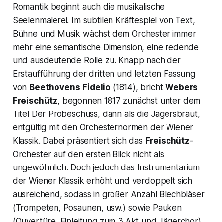
Romantik beginnt auch die musikalische
Seelenmalerei. Im subtilen Kräftespiel von Text,
Bühne und Musik wächst dem Orchester immer
mehr eine semantische Dimension, eine redende
und ausdeutende Rolle zu. Knapp nach der
Erstaufführung der dritten und letzten Fassung
von
Beethovens
Fidelio
(1814), bricht
Webers
Freischütz
,
begonnen 1817 zunächst unter dem
Titel
Der Probeschuss,
dann als die Jägersbraut,
entgültig mit den Orchesternormen der Wiener
Klassik. Dabei präsentiert sich das
Freischütz
-
Orchester auf den ersten Blick nicht als
ungewöhnlich. Doch jedoch das Instrumentarium
der Wiener Klassik erhöht und verdoppelt sich
ausreichend, sodass in großer Anzahl Blechbläser
(Trompeten, Posaunen, usw.) sowie Pauken
(Ouvertüre, Einleitung zum 3.Akt und Jägerchor),