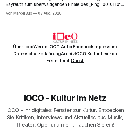
Bayreuth zum überwältigenden Finale des „Ring 10010110“:
Christian Thielemann, Festspielorchester und ein
Von Marcel Bub
03 Aug. 2026
exzellentes Sängerensemble begeisterten. Die KI-geprägte
szenische Umsetzung blieb hingegen auch im
Schlussabend weitgehend ohne Aussagekraft.
Über Ioco
Werde IOCO Autor
Facebook
Impressum
Datenschutzerklärung
Archiv
IOCO Kultur Lexikon
Erstellt mit
Ghost
IOCO - Kultur im Netz
IOCO - Ihr digitales Fenster zur Kultur. Entdecken
Sie Kritiken, Interviews und Aktuelles aus Musik,
Theater, Oper und mehr. Tauchen Sie ein!