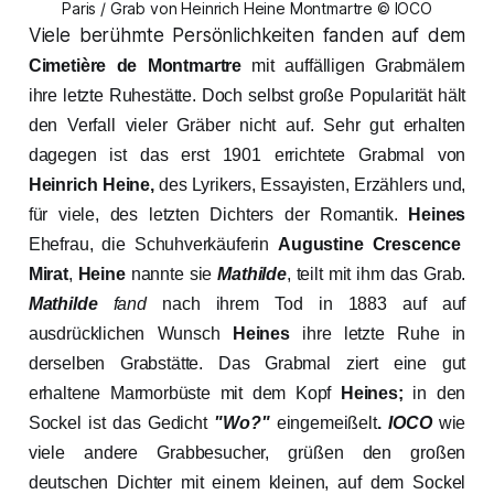
Paris / Grab von Heinrich Heine Montmartre © IOCO
Viele berühmte Persönlichkeiten fanden auf dem
Cimetière de Montmartre
mit auffälligen Grabmälern
ihre letzte Ruhestätte. Doch selbst große Popularität hält
den Verfall vieler Gräber nicht auf. Sehr gut erhalten
dagegen ist das erst 1901 errichtete Grabmal von
Heinrich Heine,
des Lyrikers, Essayisten, Erzählers und,
für viele, des letzten Dichters der Romantik.
Heines
Ehefrau, die Schuhverkäuferin
Augustine Crescence
Mirat
,
Heine
nannte sie
Mathilde
, teilt mit ihm das Grab.
Mathilde
fand
nach ihrem Tod in 1883 auf auf
ausdrücklichen Wunsch
Heines
ihre letzte Ruhe in
derselben Grabstätte. Das Grabmal ziert eine gut
erhaltene Marmorbüste mit dem Kopf
Heines;
in den
Sockel ist
das
Gedicht
"
Wo?
"
eingemeißelt
.
IOCO
wie
viele andere Grabbesucher, grüßen
den großen
deutschen Dichter mit einem kleinen, auf dem Sockel