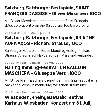
Salzburg, Salzburger Festspiele, SAINT
FRANÇOIS D’ASSISE – Olivier Messiaen, IOCO
Mit Olivier Messiaens monumentalem Saint François
d’Assise präsentieren die Salzburger Festspiele einen
außergewöhnlichen Opernabend. Romeo Castellucci gelingt
Von Marcel Bub
06 Aug. 2026
eine bildgewaltige Inszenierung, Maxime Pascal entfaltet
Salzburg, Salzburger Festspiele, ARIADNE
die komplexe Partitur eindrucksvoll, Philippe Sly berührt als
AUF NAXOS – Richard Strauss, IOCO
Franziskus.
Salzburger Festspiele: Ersan Mondtag verlegt Richard
Strauss' Ariadne auf Naxos auf den Mars und verbindet
Science-Fiction mit Opernklassik. Musikalisch überzeugt die
Von Daniela Zimmermann
06 Aug. 2026
Aufführung mit starken Solisten und den Wiener
Halfing, Immling-Festival, UN BALLO IN
Philharmonikern, szenisch bleibt der zweite Akt jedoch
MASCHERA – Giuseppe Verdi, IOCO
hinter den Erwartungen zurück.
Mit Un ballo in maschera gelingt dem Immling Festival eine
packende Verdi-Inszenierung zwischen Traum und
Wirklichkeit. Verena von Kerssenbrock verbindet
Von Daniela Zimmermann
06 Aug. 2026
psychologische Tiefe mit starken Bildern, getragen von
Wiesbaden, Rheingau Musik Festival,
einem spielfreudigen Ensemble und einer musikalisch
Kurhaus Wiesbaden, Konzert am 31. Juli,
überzeugenden Gesamtleistung.