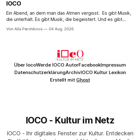
IOCO
Ein Abend, an dem man das Atmen vergisst. Es gibt Musik,
die unterhält. Es gibt Musik, die begeistert. Und es gibt
Musik, nach der man minutenlang kein Wort sagen kann.
Von Alla Perchikova
04 Aug. 2026
Genau so war der Abend im Kurhaus Wiesbaden, an dem
Johannes Brahms’ Erstes Klavierkonzert d-Moll op. 15 mit
Daniil
Über Ioco
Werde IOCO Autor
Facebook
Impressum
Datenschutzerklärung
Archiv
IOCO Kultur Lexikon
Erstellt mit
Ghost
IOCO - Kultur im Netz
IOCO - Ihr digitales Fenster zur Kultur. Entdecken