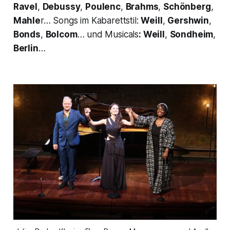
Ravel
,
Debussy
,
Poulenc
,
Brahms
,
Schönberg
,
Mahle
r… Songs im Kabarettstil:
Weill
,
Gershwin
,
Bonds
,
Bolcom
… und Musicals
: Weill
,
Sondheim
,
Berlin
…