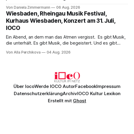
Wirklichkeit. Verena von Kerssenbrock verbindet
Von Daniela Zimmermann
06 Aug. 2026
psychologische Tiefe mit starken Bildern, getragen von
Wiesbaden, Rheingau Musik Festival,
einem spielfreudigen Ensemble und einer musikalisch
Kurhaus Wiesbaden, Konzert am 31. Juli,
überzeugenden Gesamtleistung.
IOCO
Ein Abend, an dem man das Atmen vergisst. Es gibt Musik,
die unterhält. Es gibt Musik, die begeistert. Und es gibt
Musik, nach der man minutenlang kein Wort sagen kann.
Von Alla Perchikova
04 Aug. 2026
Genau so war der Abend im Kurhaus Wiesbaden, an dem
Johannes Brahms’ Erstes Klavierkonzert d-Moll op. 15 mit
Daniil
Über Ioco
Werde IOCO Autor
Facebook
Impressum
Datenschutzerklärung
Archiv
IOCO Kultur Lexikon
Erstellt mit
Ghost