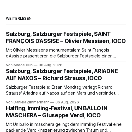
WEITERLESEN
Salzburg, Salzburger Festspiele, SAINT
FRANÇOIS D’ASSISE – Olivier Messiaen, IOCO
Mit Olivier Messiaens monumentalem Saint François
d’Assise präsentieren die Salzburger Festspiele einen
außergewöhnlichen Opernabend. Romeo Castellucci gelingt
Von Marcel Bub
06 Aug. 2026
eine bildgewaltige Inszenierung, Maxime Pascal entfaltet
Salzburg, Salzburger Festspiele, ARIADNE
die komplexe Partitur eindrucksvoll, Philippe Sly berührt als
AUF NAXOS – Richard Strauss, IOCO
Franziskus.
Salzburger Festspiele: Ersan Mondtag verlegt Richard
Strauss' Ariadne auf Naxos auf den Mars und verbindet
Science-Fiction mit Opernklassik. Musikalisch überzeugt die
Von Daniela Zimmermann
06 Aug. 2026
Aufführung mit starken Solisten und den Wiener
Halfing, Immling-Festival, UN BALLO IN
Philharmonikern, szenisch bleibt der zweite Akt jedoch
MASCHERA – Giuseppe Verdi, IOCO
hinter den Erwartungen zurück.
Mit Un ballo in maschera gelingt dem Immling Festival eine
packende Verdi-Inszenierung zwischen Traum und