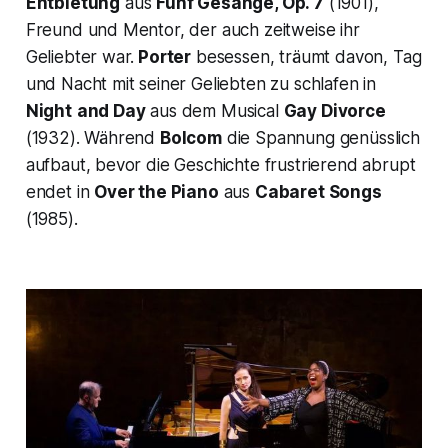
Entbietung
aus
Fünf Gesänge, Op. 7
(1901),
Freund und Mentor, der auch zeitweise ihr
Geliebter war.
Porter
besessen, träumt davon, Tag
und Nacht mit seiner Geliebten zu schlafen in
Night
and Day
aus dem Musical
Gay Divorce
(1932). Während
Bolcom
die Spannung genüsslich
aufbaut, bevor die Geschichte frustrierend abrupt
endet in
Over the Piano
aus
Cabaret Songs
(1985).