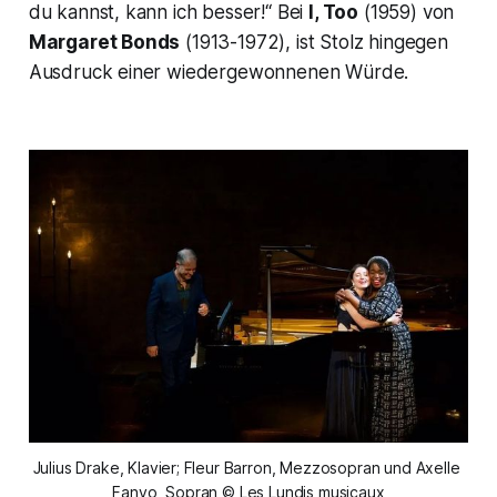
du kannst, kann
ich besser!“
Bei
I, Too
(1959) von
Margaret Bonds
(1913-1972), ist Stolz hingegen
Ausdruck einer wiedergewonnenen Würde.
Julius Drake, Klavier; Fleur Barron, Mezzosopran und Axelle 
Fanyo, Sopran © Les Lundis musicaux