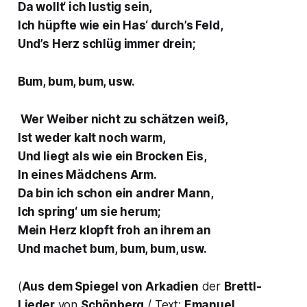
Da wollt‘ ich lustig sein,
Ich hüpfte wie ein Has‘ durch’s Feld,
Und’s Herz schlüg immer drein;
Bum, bum, bum, usw.
Wer Weiber nicht zu schätzen weiß,
Ist weder kalt noch warm,
Und liegt als wie ein Brocken Eis,
In eines Mädchens Arm.
Da bin ich schon ein andrer Mann,
Ich spring‘ um sie herum;
Mein Herz klopft froh an ihrem an
Und machet bum, bum, bum, usw.
(
Aus dem Spiegel von Arkadien
der
Brettl-
Lieder
von
Schönberg
/ Text:
Emanuel