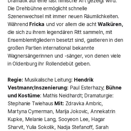
Dramatik auf eine fast filmische Art gezeigt wird:
Die Drehbühne ermöglicht schnelle
Szenenwechsel mit immer neuen Räumlichkeiten.
Während
Fricka
und vor allem die acht
Walküren,
die sich zu ihrem legendären Ritt sammeln, mit
Ensemblemitgliedern besetzt sind, gastieren in den
großen Partien international bekannte
Wagnersängerinnen und -sänger, von denen viele
in Oldenburg ihr Rollendebüt geben.
Regie:
Musikalische Leitung:
Hendrik
Vestmann;Inszenierung:
Paul Esterhazy;
Bühne
und Kostüme
: Mathis Neidhardt; Dramaturgie:
Stephanie Twiehaus
Mit:
Zdravka Ambric,
Martyna Cymerman, Marija Jokovic, Annekatrin
Kupke, Melanie Lang, Sooyeon Lee, Hagar
Sharvit, Yulia Sokolik, Nadja Stefanoff, Sarah