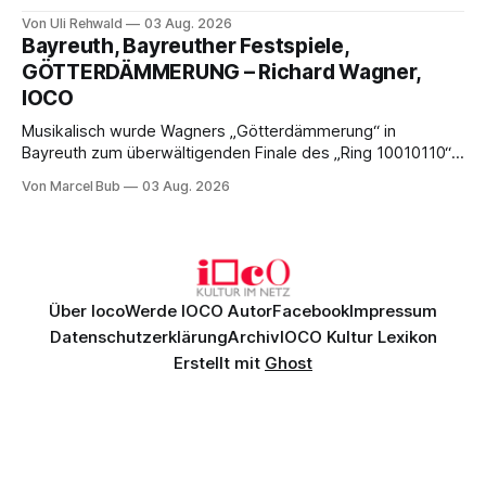
fliegende Holländer“ mit packender Regie, großartiger
Von Uli Rehwald
03 Aug. 2026
Musik und einem neuen Traumpaar: Elisabeth Teige und
Bayreuth, Bayreuther Festspiele,
Nicholas Brownlee sorgen für einen der Höhepunkte der
GÖTTERDÄMMERUNG – Richard Wagner,
Bayreuther Festspiele 2026.
IOCO
Musikalisch wurde Wagners „Götterdämmerung“ in
Bayreuth zum überwältigenden Finale des „Ring 10010110“:
Christian Thielemann, Festspielorchester und ein
Von Marcel Bub
03 Aug. 2026
exzellentes Sängerensemble begeisterten. Die KI-geprägte
szenische Umsetzung blieb hingegen auch im
Schlussabend weitgehend ohne Aussagekraft.
Über Ioco
Werde IOCO Autor
Facebook
Impressum
Datenschutzerklärung
Archiv
IOCO Kultur Lexikon
Erstellt mit
Ghost