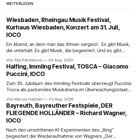
WEITERLESEN
Wiesbaden, Rheingau Musik Festival,
Kurhaus Wiesbaden, Konzert am 31. Juli,
IOCO
Ein Abend, an dem man das Atmen vergisst. Es gibt Musik,
die unterhält. Es gibt Musik, die begeistert. Und es gibt
Musik, nach der man minutenlang kein Wort sagen kann.
Von Alla Perchikova
04 Aug. 2026
Genau so war der Abend im Kurhaus Wiesbaden, an dem
Halfing, Immling Festival, TOSCA – Giacomo
Johannes Brahms’ Erstes Klavierkonzert d-Moll op. 15 mit
Puccini, IOCO
Daniil
Zum 30. Jubiläum des Immling-Festivals überzeugt Puccinis
Tosca als packendes Musikdrama im Überwachungsstaat
der 1950er-Jahre. Ludwig Baumann erzählt das Werk
Von Marcus Haimerl
03 Aug. 2026
spannend und werkgetreu, getragen von starken Solisten,
Bayreuth, Bayreuther Festspiele, DER
eindrucksvollen Projektionen und einer klangvollen
FLIEGENDE HOLLÄNDER – Richard Wagner,
musikalischen Leitung.
IOCO
Nach den umstrittenen KI-Experimenten des „Ring“
begeistert die Wiederaufnahme von Wagners „Der