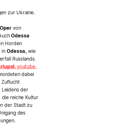
gen zur Ukraine.
Oper
von
Auch
Odessa
den Horden
 in
Odessa,
wie
rfall Russlands.
riupol,
youtube,
ordeten dabei
 Zuflucht
 Leidens der
 die reiche Kultur
n der Stadt zu
 Umgang des
lungen.