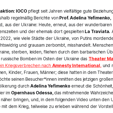
aktion:
IOCO
pflegt seit Jahren vielfältige gute Beziehun
shalb regelmäßig Berichte von
Prof. Adelina Yefimenko,
ed, aus der Ukraine: Heute, erneut, aus der wunderbaren
enszeiten und der ehemals dort gespielten
La Traviata
.
r 2022, wie viele Städte der Ukraine, von Putins morden
echtswidrig und grausam zerbombt, misshandelt. Menschen
aine, sterben, leiden, fliehen durch den barbarischen Übe
 russische Bomben im Osten der Ukraine das
Theater Ma
ein Kriegsverbrechen nach
Amnesty International,
und m
n, Kinder, Frauen, Männer; diese hatten in dem Theater
chte seinen Besucher*innen inmitten des jetzigen großen
ölkerung durch
Adelina Yefimenko
erneut die Schönheit,
ier im
Opernhaus Odessa,
das mitnehmende Wahrzeiche
en näher bringen, und, in dem folgenden Video unten den
mit dem Krieg, teilweise zu erleben während der Vorstel