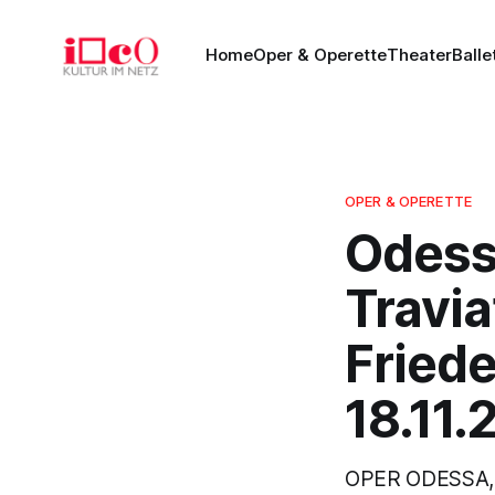
Home
Oper & Operette
Theater
Balle
OPER & OPERETTE
Odess
Travia
Friede
18.11.
OPER ODESSA, Uk