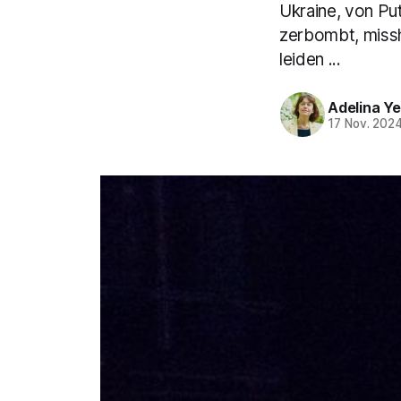
Ukraine, von Pu
zerbombt, missh
leiden ...
Adelina Y
17 Nov. 202