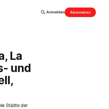
Anmelden
Abonnieren
, La
s- und
ll,
le Städte der