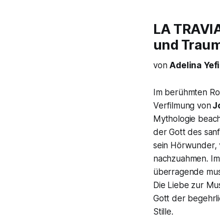
LA TRAVIA
und Traum
von
Adelina Ye
Im berühmten R
Verfilmung von
J
Mythologie beac
der Gott des san
sein Hörwunder, v
nachzuahmen. Im 
überragende musi
Die Liebe zur Mus
Gott der begehrl
Stille.