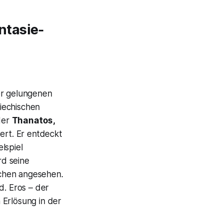
ntasie-
er gelungenen
iechischen
der
Thanatos,
ert. Er entdeckt
lspiel
rd seine
ichen angesehen.
. Eros – der
 Erlösung in der