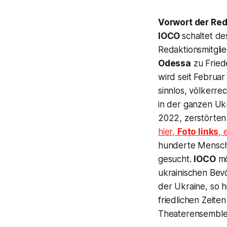
Vorwort der Red
IOCO
schaltet de
Redaktionsmitgli
Odessa
zu Fried
wird seit Februa
sinnlos, völkerr
in der ganzen Ukr
2022, zerstörten
hier,
Foto links
, 
hunderte Mensche
gesucht.
IOCO
mö
ukrainischen Bev
der Ukraine, so h
friedlichen Zeit
Theaterensemble 