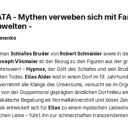
TA - Mythen verweben sich mit Fa
welten -
fimenko
oman
Schlafes Bruder
von
Robert Schneider
sowie in d
oseph Vilsmaier
ist der Bezug zu den Figuren aus der gr
htenswert –
Hypnos,
der Gott des Schlafes und sein Bru
ften Todes.
Elias Alder
lebt in einem Dorf im 19. Jahrhund
ernimmt alle Klänge des Universums, versucht sie im Orge
von der Doppelmoral geprägten ländlichen Dorfmilieu wi
kalische Begabung als Normalitätsverstoß und böses Ze
ik entwickelt sich für
Elias
zu einem mystischen Liebestod
ichen Liebe – führt ihn zur schmerzhaften transzendenten