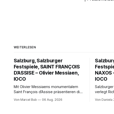
WEITERLESEN
Salzburg, Salzburger
Salzbur
Festspiele, SAINT FRANÇOIS
Festspi
D’ASSISE – Olivier Messiaen,
NAXOS –
IOCO
IOCO
Mit Olivier Messiaens monumentalem
Salzburger
Saint François d’Assise präsentieren die
verlegt Ric
Salzburger Festspiele einen
Naxos auf 
Von Marcel Bub
06 Aug. 2026
Von Daniela
außergewöhnlichen Opernabend.
Science-Fi
Romeo Castellucci gelingt eine
Musikalisc
bildgewaltige Inszenierung, Maxime
mit starke