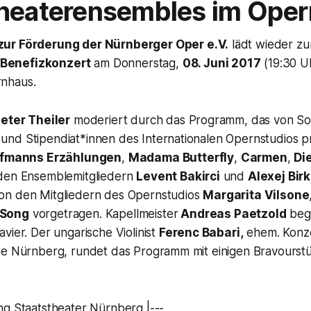
theaterensembles im Ope
ur Förderung der Nürnberger Oper e.V.
lädt wieder zum
Benefizkonzert
am Donnerstag,
08. Juni 2017
(19:30 Uh
nhaus.
eter Theiler
moderiert durch das Programm, das von Sol
nd Stipendiat*innen des Internationalen Opernstudios pr
fmanns Erzählungen
,
Madama Butterfly
,
Carmen
,
Di
 den Ensemblemitgliedern
Levent Bakirci
und
Alexej Bir
on den Mitgliedern des Opernstudios
Margarita Vilsone
 Song
vorgetragen. Kapellmeister
Andreas Paetzold
begl
vier. Der ungarische Violinist
Ferenc Babari,
ehem. Konze
ie Nürnberg, rundet das Programm mit einigen Bravourst
ng Staatstheater Nürnberg |---