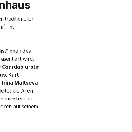
rnhaus
 traditionellen
r), ins
ist*innen des
äsentiert wird.
e Csárdásfürstin
kus
,
Kurt
,
Irina Maltseva
eitet die Arien
rtmeister der
ücken auf seinem