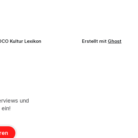
d-Moll op. 15 mit Daniil
OCO Kultur Lexikon
Erstellt mit
Ghost
terviews und
 ein!
ren