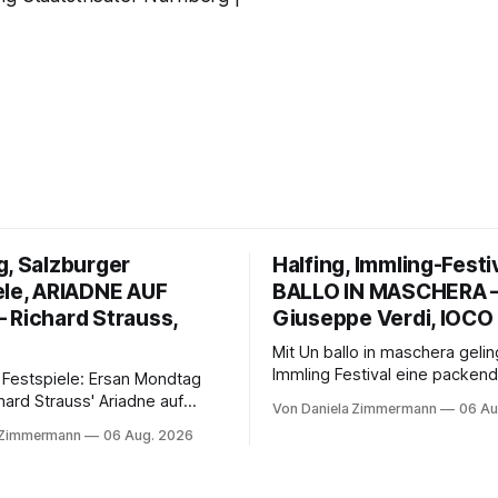
g, Salzburger
Halfing, Immling-Festi
ele, ARIADNE AUF
BALLO IN MASCHERA 
 Richard Strauss,
Giuseppe Verdi, IOCO
Mit Un ballo in maschera geli
Immling Festival eine packend
 Festspiele: Ersan Mondtag
Inszenierung zwischen Traum
hard Strauss' Ariadne auf
Von Daniela Zimmermann
06 Au
Wirklichkeit. Verena von Ker
den Mars und verbindet
 Zimmermann
06 Aug. 2026
verbindet psychologische Tie
ction mit Opernklassik.
starken Bildern, getragen vo
h überzeugt die Aufführung
spielfreudigen Ensemble und 
n Solisten und den Wiener