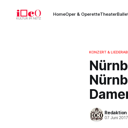
Home
Oper & Operette
Theater
Balle
KONZERT & LIEDERA
Nürnb
Nürnb
Damen
Redaktion
07 Juni 201