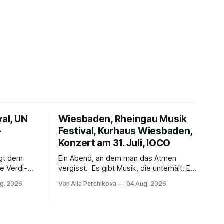
val, UN
Wiesbaden, Rheingau Musik
–
Festival, Kurhaus Wiesbaden,
Konzert am 31. Juli, IOCO
ngt dem
Ein Abend, an dem man das Atmen
e Verdi-
vergisst. Es gibt Musik, die unterhält. Es
 und
gibt Musik, die begeistert. Und es gibt
g. 2026
Von Alla Perchikova
04 Aug. 2026
ssenbrock
Musik, nach der man minutenlang kein
fe mit
Wort sagen kann. Genau so war der
n einem
Abend im Kurhaus Wiesbaden, an dem
einer
Johannes Brahms’ Erstes Klavierkonzert