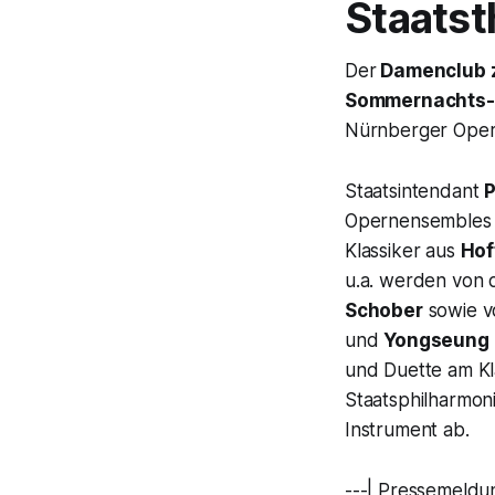
Staats
Der
Damenclub z
Sommernachts-
Nürnberger Oper
Staatsintendant
P
Opernensembles u
Klassiker aus
Hof
u.a. werden von
Schober
sowie v
und
Yongseung
und Duette am Kla
Staatsphilharmon
Instrument ab.
---| Pressemeldu