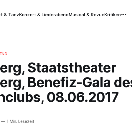
tt & Tanz
Konzert & Liederabend
Musical & Revue
Kritiken
BEND
erg, Staatstheater
erg, Benefiz-Gala de
clubs, 08.06.2017
7
—
1 Min. Lesezeit