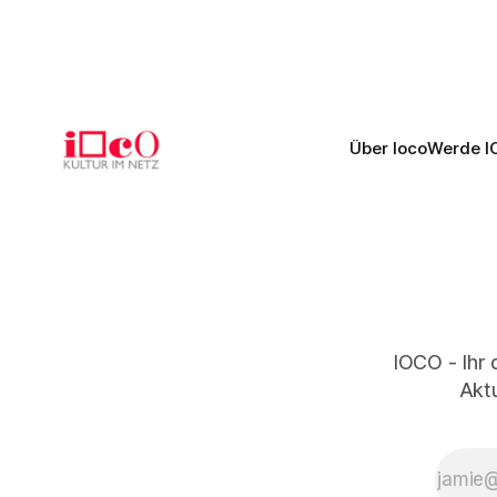
Pascal entfaltet die komplexe Partitur
Philharmoni
eindrucksvoll, Philippe Sly berührt als
zweite Akt
Franziskus.
Erwartunge
Über Ioco
Werde I
IOCO - Ihr 
Aktu