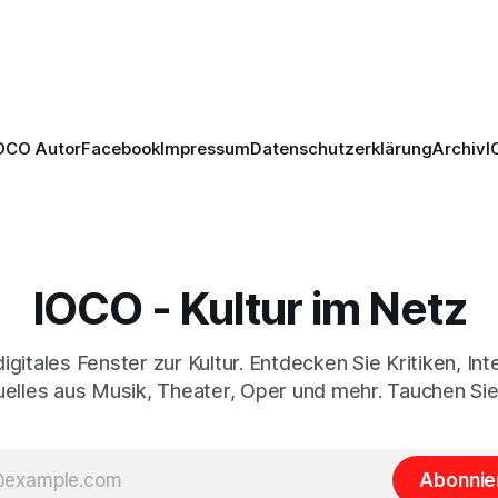
musikalisch überzeugenden
kern, szenisch bleibt der
Gesamtleistung.
 jedoch hinter den
n zurück.
OCO Autor
Facebook
Impressum
Datenschutzerklärung
Archiv
I
IOCO - Kultur im Netz
digitales Fenster zur Kultur. Entdecken Sie Kritiken, In
elles aus Musik, Theater, Oper und mehr. Tauchen Sie
Abonnie