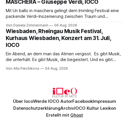
MASCHERA – Giuseppe Verdi, IOCO
hinter den Erwartungen zurück.
Mit Un ballo in maschera gelingt dem Immling Festival eine
packende Verdi-Inszenierung zwischen Traum und
Wirklichkeit. Verena von Kerssenbrock verbindet
Von Daniela Zimmermann
06 Aug. 2026
psychologische Tiefe mit starken Bildern, getragen von
Wiesbaden, Rheingau Musik Festival,
einem spielfreudigen Ensemble und einer musikalisch
Kurhaus Wiesbaden, Konzert am 31. Juli,
überzeugenden Gesamtleistung.
IOCO
Ein Abend, an dem man das Atmen vergisst. Es gibt Musik,
die unterhält. Es gibt Musik, die begeistert. Und es gibt
Musik, nach der man minutenlang kein Wort sagen kann.
Von Alla Perchikova
04 Aug. 2026
Genau so war der Abend im Kurhaus Wiesbaden, an dem
Johannes Brahms’ Erstes Klavierkonzert d-Moll op. 15 mit
Daniil
Über Ioco
Werde IOCO Autor
Facebook
Impressum
Datenschutzerklärung
Archiv
IOCO Kultur Lexikon
Erstellt mit
Ghost