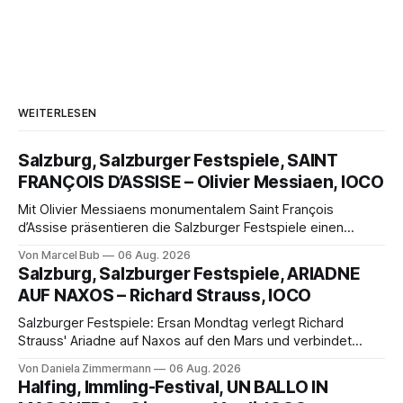
WEITERLESEN
Salzburg, Salzburger Festspiele, SAINT
FRANÇOIS D’ASSISE – Olivier Messiaen, IOCO
Mit Olivier Messiaens monumentalem Saint François
d’Assise präsentieren die Salzburger Festspiele einen
außergewöhnlichen Opernabend. Romeo Castellucci gelingt
Von Marcel Bub
06 Aug. 2026
eine bildgewaltige Inszenierung, Maxime Pascal entfaltet
Salzburg, Salzburger Festspiele, ARIADNE
die komplexe Partitur eindrucksvoll, Philippe Sly berührt als
AUF NAXOS – Richard Strauss, IOCO
Franziskus.
Salzburger Festspiele: Ersan Mondtag verlegt Richard
Strauss' Ariadne auf Naxos auf den Mars und verbindet
Science-Fiction mit Opernklassik. Musikalisch überzeugt die
Von Daniela Zimmermann
06 Aug. 2026
Aufführung mit starken Solisten und den Wiener
Halfing, Immling-Festival, UN BALLO IN
Philharmonikern, szenisch bleibt der zweite Akt jedoch