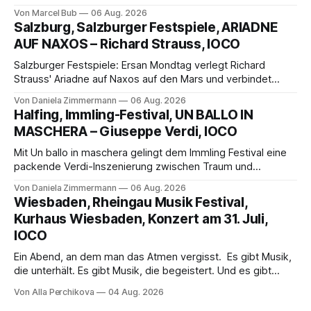
außergewöhnlichen Opernabend. Romeo Castellucci gelingt
Von Marcel Bub
06 Aug. 2026
eine bildgewaltige Inszenierung, Maxime Pascal entfaltet
Salzburg, Salzburger Festspiele, ARIADNE
die komplexe Partitur eindrucksvoll, Philippe Sly berührt als
AUF NAXOS – Richard Strauss, IOCO
Franziskus.
Salzburger Festspiele: Ersan Mondtag verlegt Richard
Strauss' Ariadne auf Naxos auf den Mars und verbindet
Science-Fiction mit Opernklassik. Musikalisch überzeugt die
Von Daniela Zimmermann
06 Aug. 2026
Aufführung mit starken Solisten und den Wiener
Halfing, Immling-Festival, UN BALLO IN
Philharmonikern, szenisch bleibt der zweite Akt jedoch
MASCHERA – Giuseppe Verdi, IOCO
hinter den Erwartungen zurück.
Mit Un ballo in maschera gelingt dem Immling Festival eine
packende Verdi-Inszenierung zwischen Traum und
Wirklichkeit. Verena von Kerssenbrock verbindet
Von Daniela Zimmermann
06 Aug. 2026
psychologische Tiefe mit starken Bildern, getragen von
Wiesbaden, Rheingau Musik Festival,
einem spielfreudigen Ensemble und einer musikalisch
Kurhaus Wiesbaden, Konzert am 31. Juli,
überzeugenden Gesamtleistung.
IOCO
Ein Abend, an dem man das Atmen vergisst. Es gibt Musik,
die unterhält. Es gibt Musik, die begeistert. Und es gibt
Musik, nach der man minutenlang kein Wort sagen kann.
Von Alla Perchikova
04 Aug. 2026
Genau so war der Abend im Kurhaus Wiesbaden, an dem