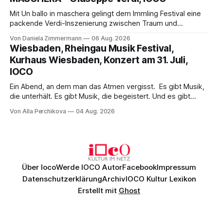
hinter den Erwartungen zurück.
Mit Un ballo in maschera gelingt dem Immling Festival eine
packende Verdi-Inszenierung zwischen Traum und
Wirklichkeit. Verena von Kerssenbrock verbindet
Von Daniela Zimmermann
06 Aug. 2026
psychologische Tiefe mit starken Bildern, getragen von
Wiesbaden, Rheingau Musik Festival,
einem spielfreudigen Ensemble und einer musikalisch
Kurhaus Wiesbaden, Konzert am 31. Juli,
überzeugenden Gesamtleistung.
IOCO
Ein Abend, an dem man das Atmen vergisst. Es gibt Musik,
die unterhält. Es gibt Musik, die begeistert. Und es gibt
Musik, nach der man minutenlang kein Wort sagen kann.
Von Alla Perchikova
04 Aug. 2026
Genau so war der Abend im Kurhaus Wiesbaden, an dem
Johannes Brahms’ Erstes Klavierkonzert d-Moll op. 15 mit
Daniil
Über Ioco
Werde IOCO Autor
Facebook
Impressum
Datenschutzerklärung
Archiv
IOCO Kultur Lexikon
Erstellt mit
Ghost