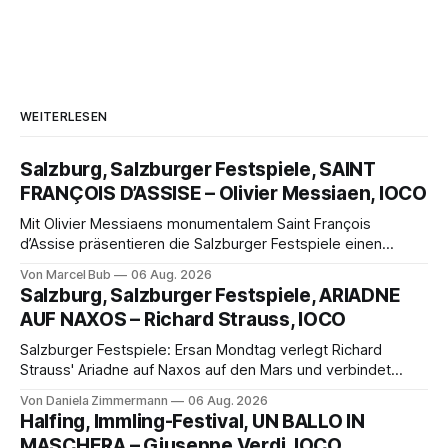
WEITERLESEN
Salzburg, Salzburger Festspiele, SAINT
FRANÇOIS D’ASSISE – Olivier Messiaen, IOCO
Mit Olivier Messiaens monumentalem Saint François
d’Assise präsentieren die Salzburger Festspiele einen
außergewöhnlichen Opernabend. Romeo Castellucci gelingt
Von Marcel Bub
06 Aug. 2026
eine bildgewaltige Inszenierung, Maxime Pascal entfaltet
Salzburg, Salzburger Festspiele, ARIADNE
die komplexe Partitur eindrucksvoll, Philippe Sly berührt als
AUF NAXOS – Richard Strauss, IOCO
Franziskus.
Salzburger Festspiele: Ersan Mondtag verlegt Richard
Strauss' Ariadne auf Naxos auf den Mars und verbindet
Science-Fiction mit Opernklassik. Musikalisch überzeugt die
Von Daniela Zimmermann
06 Aug. 2026
Aufführung mit starken Solisten und den Wiener
Halfing, Immling-Festival, UN BALLO IN
Philharmonikern, szenisch bleibt der zweite Akt jedoch
MASCHERA – Giuseppe Verdi, IOCO