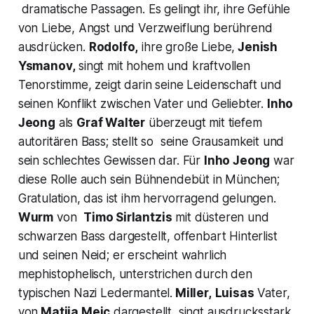
dramatische Passagen. Es gelingt ihr, ihre Gefühle
von Liebe, Angst und Verzweiflung berührend
ausdrücken.
Rodolfo,
ihre große Liebe,
Jenish
Ysmanov,
singt mit hohem und kraftvollen
Tenorstimme, zeigt darin seine Leidenschaft und
seinen Konflikt zwischen Vater und Geliebter.
Inho
Jeong
als
Graf Walter
überzeugt mit tiefem
autoritären Bass; stellt so seine Grausamkeit und
sein schlechtes Gewissen dar. Für
Inho Jeong
war
diese Rolle auch sein Bühnendebüt in München;
Gratulation, das ist ihm hervorragend gelungen.
Wurm
von
Timo Sirlantzis
mit düsteren und
schwarzen Bass dargestellt, offenbart Hinterlist
und seinen Neid; er erscheint wahrlich
mephistophelisch, unterstrichen durch den
typischen Nazi Ledermantel.
Miller,
Luisas
Vater,
von
Matija Meic
dargestellt, singt ausdrucksstark