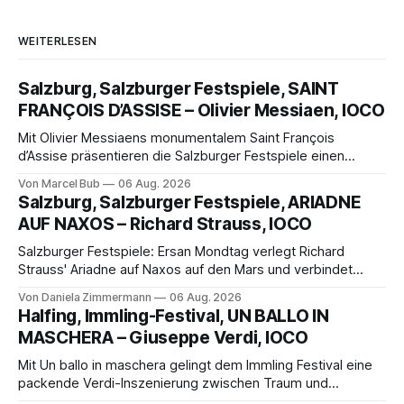
WEITERLESEN
Salzburg, Salzburger Festspiele, SAINT
FRANÇOIS D’ASSISE – Olivier Messiaen, IOCO
Mit Olivier Messiaens monumentalem Saint François
d’Assise präsentieren die Salzburger Festspiele einen
außergewöhnlichen Opernabend. Romeo Castellucci gelingt
Von Marcel Bub
06 Aug. 2026
eine bildgewaltige Inszenierung, Maxime Pascal entfaltet
Salzburg, Salzburger Festspiele, ARIADNE
die komplexe Partitur eindrucksvoll, Philippe Sly berührt als
AUF NAXOS – Richard Strauss, IOCO
Franziskus.
Salzburger Festspiele: Ersan Mondtag verlegt Richard
Strauss' Ariadne auf Naxos auf den Mars und verbindet
Science-Fiction mit Opernklassik. Musikalisch überzeugt die
Von Daniela Zimmermann
06 Aug. 2026
Aufführung mit starken Solisten und den Wiener
Halfing, Immling-Festival, UN BALLO IN
Philharmonikern, szenisch bleibt der zweite Akt jedoch
MASCHERA – Giuseppe Verdi, IOCO
hinter den Erwartungen zurück.
Mit Un ballo in maschera gelingt dem Immling Festival eine
packende Verdi-Inszenierung zwischen Traum und
Wirklichkeit. Verena von Kerssenbrock verbindet