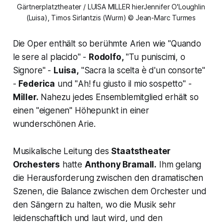
Gärtnerplatztheater / LUISA MILLER hierJennifer O'Loughlin
(Luisa), Timos Sirlantzis (Wurm) © Jean-Marc Turmes
Die Oper enthält so berühmte Arien wie "
Quando
le sere al placido" -
Rodolfo,
"Tu puniscimi, o
Signore"
-
Luisa,
"
Sacra la scelta è d'un consorte"
-
Federica
und "
Ah! fu giusto il mio sospetto"
-
Miller.
Nahezu jedes Ensemblemitglied erhält so
einen "
eigenen"
Höhepunkt in einer
wunderschönen Arie.
Musikalische Leitung des
Staatstheater
Orchesters
hatte
Anthony Bramall.
Ihm gelang
die Herausforderung zwischen den dramatischen
Szenen, die Balance zwischen dem Orchester und
den Sängern zu halten, wo die Musik sehr
leidenschaftlich und laut wird, und den