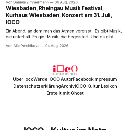
Von Daniela Zimmermann
06 Aug. 2026
psychologische Tiefe mit starken Bildern, getragen von
Wiesbaden, Rheingau Musik Festival,
einem spielfreudigen Ensemble und einer musikalisch
Kurhaus Wiesbaden, Konzert am 31. Juli,
überzeugenden Gesamtleistung.
IOCO
Ein Abend, an dem man das Atmen vergisst. Es gibt Musik,
die unterhält. Es gibt Musik, die begeistert. Und es gibt
Musik, nach der man minutenlang kein Wort sagen kann.
Von Alla Perchikova
04 Aug. 2026
Genau so war der Abend im Kurhaus Wiesbaden, an dem
Johannes Brahms’ Erstes Klavierkonzert d-Moll op. 15 mit
Daniil
Über Ioco
Werde IOCO Autor
Facebook
Impressum
Datenschutzerklärung
Archiv
IOCO Kultur Lexikon
Erstellt mit
Ghost