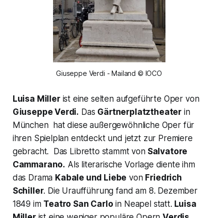
Giuseppe Verdi - Mailand © IOCO
Luisa Miller
ist eine selten aufgeführte Oper von
Giuseppe Verdi.
Das
Gärtnerplatztheater
in
München hat diese außergewöhnliche Oper für
ihren Spielplan entdeckt und jetzt zur Premiere
gebracht. Das Libretto stammt von
Salvatore
Cammarano.
Als literarische Vorlage diente ihm
das Drama
Kabale und Liebe
von
Friedrich
Schiller
. Die Uraufführung fand am 8. Dezember
1849 im
Teatro San Carlo
in Neapel statt.
Luisa
Miller
ist eine weniger populäre Opern
Verdis,