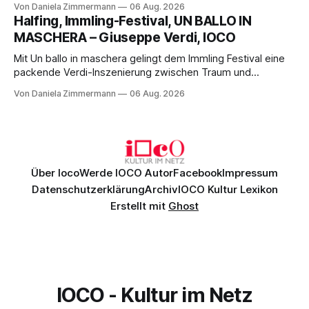
Von Daniela Zimmermann
06 Aug. 2026
Aufführung mit starken Solisten und den Wiener
Halfing, Immling-Festival, UN BALLO IN
Philharmonikern, szenisch bleibt der zweite Akt jedoch
MASCHERA – Giuseppe Verdi, IOCO
hinter den Erwartungen zurück.
Mit Un ballo in maschera gelingt dem Immling Festival eine
packende Verdi-Inszenierung zwischen Traum und
Wirklichkeit. Verena von Kerssenbrock verbindet
Von Daniela Zimmermann
06 Aug. 2026
psychologische Tiefe mit starken Bildern, getragen von
einem spielfreudigen Ensemble und einer musikalisch
überzeugenden Gesamtleistung.
Über Ioco
Werde IOCO Autor
Facebook
Impressum
Datenschutzerklärung
Archiv
IOCO Kultur Lexikon
Erstellt mit
Ghost
IOCO - Kultur im Netz