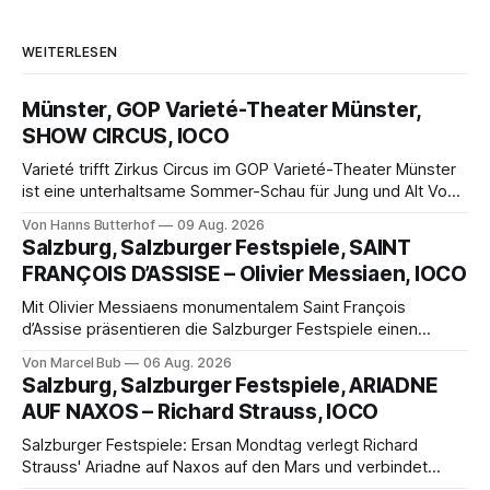
WEITERLESEN
Münster, GOP Varieté-Theater Münster,
SHOW CIRCUS, IOCO
Varieté trifft Zirkus Circus im GOP Varieté-Theater Münster
ist eine unterhaltsame Sommer-Schau für Jung und Alt Von
Hanns Butterhof Wenn sich im GOP Varieté-Theater
Von Hanns Butterhof
09 Aug. 2026
Münster der Vorhang zur neuen Show Circus hebt, erkundet
Salzburg, Salzburger Festspiele, SAINT
wohl auch eine junge Frau, wie es ist, wenn der Zirkus ins
FRANÇOIS D’ASSISE – Olivier Messiaen, IOCO
Varieté kommt.
Mit Olivier Messiaens monumentalem Saint François
d’Assise präsentieren die Salzburger Festspiele einen
außergewöhnlichen Opernabend. Romeo Castellucci gelingt
Von Marcel Bub
06 Aug. 2026
eine bildgewaltige Inszenierung, Maxime Pascal entfaltet
Salzburg, Salzburger Festspiele, ARIADNE
die komplexe Partitur eindrucksvoll, Philippe Sly berührt als
AUF NAXOS – Richard Strauss, IOCO
Franziskus.
Salzburger Festspiele: Ersan Mondtag verlegt Richard
Strauss' Ariadne auf Naxos auf den Mars und verbindet
Science-Fiction mit Opernklassik. Musikalisch überzeugt die