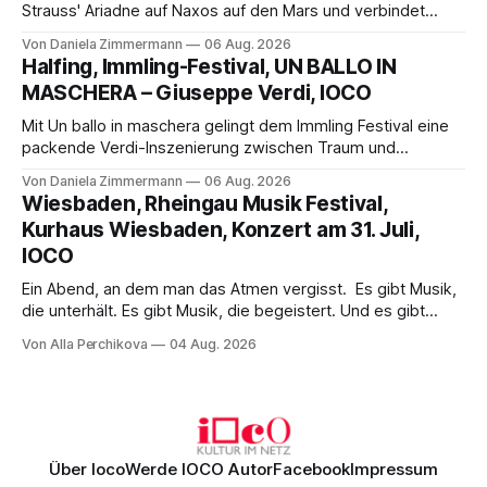
Strauss' Ariadne auf Naxos auf den Mars und verbindet
Science-Fiction mit Opernklassik. Musikalisch überzeugt die
Von Daniela Zimmermann
06 Aug. 2026
Aufführung mit starken Solisten und den Wiener
Halfing, Immling-Festival, UN BALLO IN
Philharmonikern, szenisch bleibt der zweite Akt jedoch
MASCHERA – Giuseppe Verdi, IOCO
hinter den Erwartungen zurück.
Mit Un ballo in maschera gelingt dem Immling Festival eine
packende Verdi-Inszenierung zwischen Traum und
Wirklichkeit. Verena von Kerssenbrock verbindet
Von Daniela Zimmermann
06 Aug. 2026
psychologische Tiefe mit starken Bildern, getragen von
Wiesbaden, Rheingau Musik Festival,
einem spielfreudigen Ensemble und einer musikalisch
Kurhaus Wiesbaden, Konzert am 31. Juli,
überzeugenden Gesamtleistung.
IOCO
Ein Abend, an dem man das Atmen vergisst. Es gibt Musik,
die unterhält. Es gibt Musik, die begeistert. Und es gibt
Musik, nach der man minutenlang kein Wort sagen kann.
Von Alla Perchikova
04 Aug. 2026
Genau so war der Abend im Kurhaus Wiesbaden, an dem
Johannes Brahms’ Erstes Klavierkonzert d-Moll op. 15 mit
Daniil
Über Ioco
Werde IOCO Autor
Facebook
Impressum