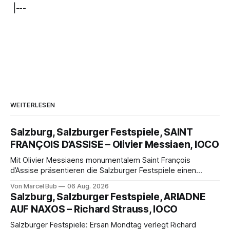
|---
WEITERLESEN
Salzburg, Salzburger Festspiele, SAINT
FRANÇOIS D’ASSISE – Olivier Messiaen, IOCO
Mit Olivier Messiaens monumentalem Saint François
d’Assise präsentieren die Salzburger Festspiele einen
außergewöhnlichen Opernabend. Romeo Castellucci gelingt
Von Marcel Bub
06 Aug. 2026
eine bildgewaltige Inszenierung, Maxime Pascal entfaltet
Salzburg, Salzburger Festspiele, ARIADNE
die komplexe Partitur eindrucksvoll, Philippe Sly berührt als
AUF NAXOS – Richard Strauss, IOCO
Franziskus.
Salzburger Festspiele: Ersan Mondtag verlegt Richard