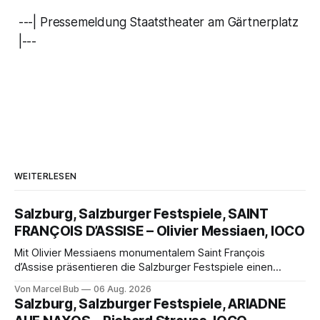
---| Pressemeldung Staatstheater am Gärtnerplatz
|---
WEITERLESEN
Salzburg, Salzburger Festspiele, SAINT
FRANÇOIS D’ASSISE – Olivier Messiaen, IOCO
Mit Olivier Messiaens monumentalem Saint François
d’Assise präsentieren die Salzburger Festspiele einen
außergewöhnlichen Opernabend. Romeo Castellucci gelingt
Von Marcel Bub
06 Aug. 2026
eine bildgewaltige Inszenierung, Maxime Pascal entfaltet
Salzburg, Salzburger Festspiele, ARIADNE
die komplexe Partitur eindrucksvoll, Philippe Sly berührt als