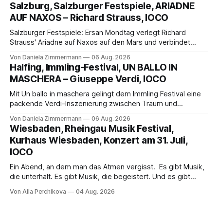
eine bildgewaltige Inszenierung, Maxime Pascal entfaltet
Salzburg, Salzburger Festspiele, ARIADNE
die komplexe Partitur eindrucksvoll, Philippe Sly berührt als
AUF NAXOS – Richard Strauss, IOCO
Franziskus.
Salzburger Festspiele: Ersan Mondtag verlegt Richard
Strauss' Ariadne auf Naxos auf den Mars und verbindet
Science-Fiction mit Opernklassik. Musikalisch überzeugt die
Von Daniela Zimmermann
06 Aug. 2026
Aufführung mit starken Solisten und den Wiener
Halfing, Immling-Festival, UN BALLO IN
Philharmonikern, szenisch bleibt der zweite Akt jedoch
MASCHERA – Giuseppe Verdi, IOCO
hinter den Erwartungen zurück.
Mit Un ballo in maschera gelingt dem Immling Festival eine
packende Verdi-Inszenierung zwischen Traum und
Wirklichkeit. Verena von Kerssenbrock verbindet
Von Daniela Zimmermann
06 Aug. 2026
psychologische Tiefe mit starken Bildern, getragen von
Wiesbaden, Rheingau Musik Festival,
einem spielfreudigen Ensemble und einer musikalisch
Kurhaus Wiesbaden, Konzert am 31. Juli,
überzeugenden Gesamtleistung.
IOCO
Ein Abend, an dem man das Atmen vergisst. Es gibt Musik,
die unterhält. Es gibt Musik, die begeistert. Und es gibt
Musik, nach der man minutenlang kein Wort sagen kann.
Von Alla Perchikova
04 Aug. 2026
Genau so war der Abend im Kurhaus Wiesbaden, an dem
Johannes Brahms’ Erstes Klavierkonzert d-Moll op. 15 mit
Daniil