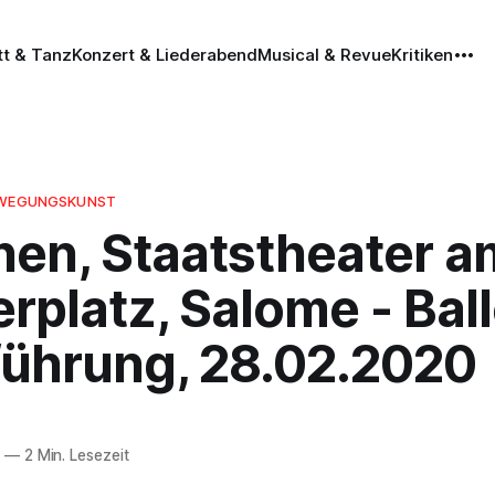
tt & Tanz
Konzert & Liederabend
Musical & Revue
Kritiken
BEWEGUNGSKUNST
en, Staatstheater a
rplatz, Salome - Ball
führung, 28.02.2020
0
—
2 Min. Lesezeit