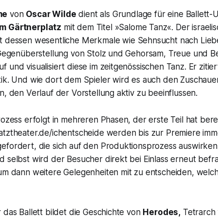
me
von
Oscar Wilde
dient als Grundlage für eine Ballett
m Gärtnerplatz
mit dem Titel »Salome Tanz«. Der israeli
ft dessen wesentliche Merkmale wie Sehnsucht nach Lieb
e Gegenüberstellung von Stolz und Gehorsam, Treue und B
 und visualisiert diese im zeitgenössischen Tanz. Er zitier
tik. Und wie dort dem Spieler wird es auch den Zuschau
n, den Verlauf der Vorstellung aktiv zu beeinflussen.
rozess erfolgt in mehreren Phasen, der erste Teil hat ber
atztheater.de/ichentscheide werden bis zur Premiere im
efordert, die sich auf den Produktionsprozess auswirke
 selbst wird der Besucher direkt bei Einlass erneut befra
kum dann weitere Gelegenheiten mit zu entscheiden, welc
 das Ballett bildet die Geschichte von
Herodes,
Tetrarch 