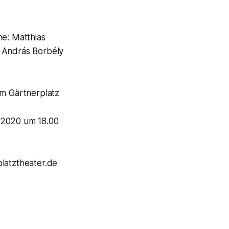
ne: Matthias
: András Borbély
am Gärtnerplatz
r 2020 um 18.00
platztheater.de