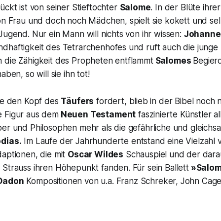
ückt ist von seiner Stieftochter
Salome
. In der Blüte ih
hon Frau und doch noch Mädchen, spielt sie kokett und se
Jugend. Nur ein Mann will nichts von ihr wissen:
Johannes
dhaftigkeit des Tetrarchenhofes und ruft auch die junge
 die Zähigkeit des Propheten entflammt
Salomes
Begier
aben, so will sie ihn tot!
die den Kopf des
Täufers
fordert, blieb in der Bibel noch
 Figur aus dem
Neuen Testament
faszinierte Künstler a
ber und Philosophen mehr als die gefährliche und gleich
dias.
Im Laufe der Jahrhunderte entstand eine Vielzahl 
daptionen, die mit
Oscar Wildes
Schauspiel und der dara
Strauss ihren Höhepunkt fanden. Für sein Ballett
»Salom
Dadon
Kompositionen von u.a. Franz Schreker, John Cage