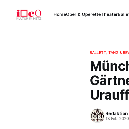
Home
Oper & Operette
Theater
Balle
BALLETT, TANZ & 
Münch
Gärtne
Urauf
Redaktion
18 Feb. 202