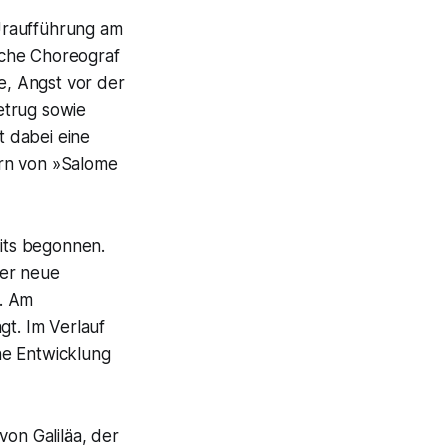
-Uraufführung am
sche Choreograf
e, Angst vor der
etrug sowie
t dabei eine
ern von »Salome
eits begonnen.
mer neue
n. Am
gt. Im Verlauf
he Entwicklung
von Galiläa, der