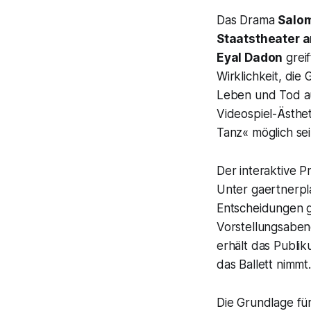
Das Drama
Salo
Staatstheater a
Eyal Dadon
grei
Wirklichkeit, di
Leben und Tod auf
Videospiel-Ästhe
Tanz« möglich sei
Der interaktive P
Unter gaertnerpl
Entscheidungen g
Vorstellungsabend
erhält das Publi
das Ballett nimmt.
Die Grundlage für