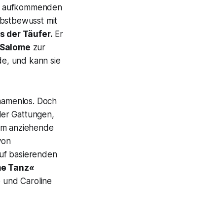
rer aufkommenden
lbstbewusst mit
 der Täufer.
Er
Salome
zur
de, und kann sie
 namenlos. Doch
ller Gattungen,
sam anziehende
von
uf basierenden
e Tanz«
 und Caroline