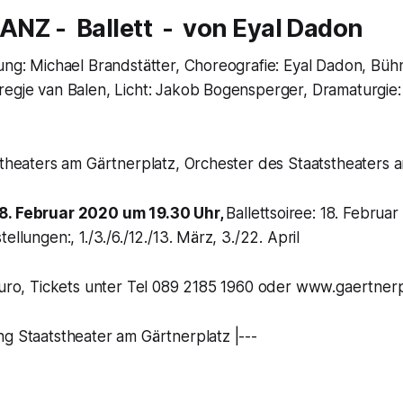
TANZ
- Ballett - von Eyal Dadon
ung: Michael Brandstätter, Choreografie: Eyal Dadon, Büh
regje van Balen, Licht: Jakob Bogensperger, Dramaturgie
stheaters am Gärtnerplatz, Orchester des Staatstheaters 
8. Februar 2020 um 19.30 Uhr,
Ballettsoiree: 18. Februa
ellungen:, 1./3./6./12./13. März, 3./22. April
 Euro, Tickets unter Tel 089 2185 1960 oder www.gaertner
g Staatstheater am Gärtnerplatz |---