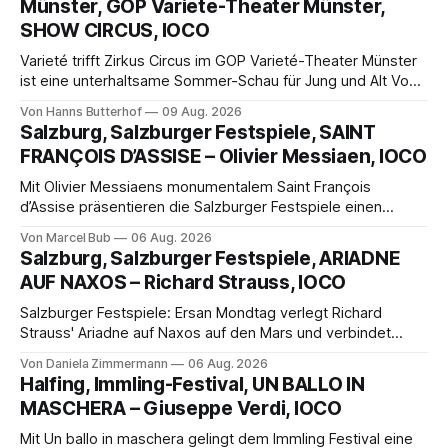
Münster, GOP Varieté-Theater Münster,
SHOW CIRCUS, IOCO
Varieté trifft Zirkus Circus im GOP Varieté-Theater Münster
ist eine unterhaltsame Sommer-Schau für Jung und Alt Von
Hanns Butterhof Wenn sich im GOP Varieté-Theater
Von Hanns Butterhof
09 Aug. 2026
Münster der Vorhang zur neuen Show Circus hebt, erkundet
Salzburg, Salzburger Festspiele, SAINT
wohl auch eine junge Frau, wie es ist, wenn der Zirkus ins
FRANÇOIS D’ASSISE – Olivier Messiaen, IOCO
Varieté kommt.
Mit Olivier Messiaens monumentalem Saint François
d’Assise präsentieren die Salzburger Festspiele einen
außergewöhnlichen Opernabend. Romeo Castellucci gelingt
Von Marcel Bub
06 Aug. 2026
eine bildgewaltige Inszenierung, Maxime Pascal entfaltet
Salzburg, Salzburger Festspiele, ARIADNE
die komplexe Partitur eindrucksvoll, Philippe Sly berührt als
AUF NAXOS – Richard Strauss, IOCO
Franziskus.
Salzburger Festspiele: Ersan Mondtag verlegt Richard
Strauss' Ariadne auf Naxos auf den Mars und verbindet
Science-Fiction mit Opernklassik. Musikalisch überzeugt die
Von Daniela Zimmermann
06 Aug. 2026
Aufführung mit starken Solisten und den Wiener
Halfing, Immling-Festival, UN BALLO IN
Philharmonikern, szenisch bleibt der zweite Akt jedoch
MASCHERA – Giuseppe Verdi, IOCO
hinter den Erwartungen zurück.
Mit Un ballo in maschera gelingt dem Immling Festival eine