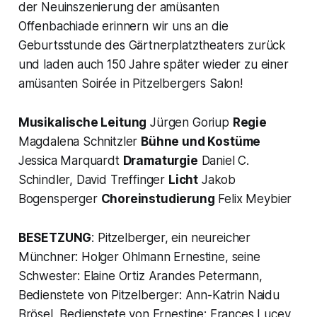
der Neuinszenierung der amüsanten
Offenbachiade erinnern wir uns an die
Geburtsstunde des Gärtnerplatztheaters zurück
und laden auch 150 Jahre später wieder zu einer
amüsanten Soirée in Pitzelbergers Salon!
Musikalische Leitung
Jürgen Goriup
Regie
Magdalena Schnitzler
Bühne und Kostüme
Jessica Marquardt
Dramaturgie
Daniel C.
Schindler, David Treffinger
Licht
Jakob
Bogensperger
Choreinstudierung
Felix Meybier
BESETZUNG
: Pitzelberger, ein neureicher
Münchner: Holger Ohlmann Ernestine, seine
Schwester: Elaine Ortiz Arandes Petermann,
Bedienstete von Pitzelberger: Ann-Katrin Naidu
Brösel, Bedienstete von Ernestine: Frances Lucey