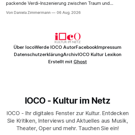
packende Verdi-Inszenierung zwischen Traum und
Wirklichkeit. Verena von Kerssenbrock verbindet
Von Daniela Zimmermann
06 Aug. 2026
psychologische Tiefe mit starken Bildern, getragen von
einem spielfreudigen Ensemble und einer musikalisch
überzeugenden Gesamtleistung.
Über Ioco
Werde IOCO Autor
Facebook
Impressum
Datenschutzerklärung
Archiv
IOCO Kultur Lexikon
Erstellt mit
Ghost
IOCO - Kultur im Netz
IOCO - Ihr digitales Fenster zur Kultur. Entdecken
Sie Kritiken, Interviews und Aktuelles aus Musik,
Theater, Oper und mehr. Tauchen Sie ein!