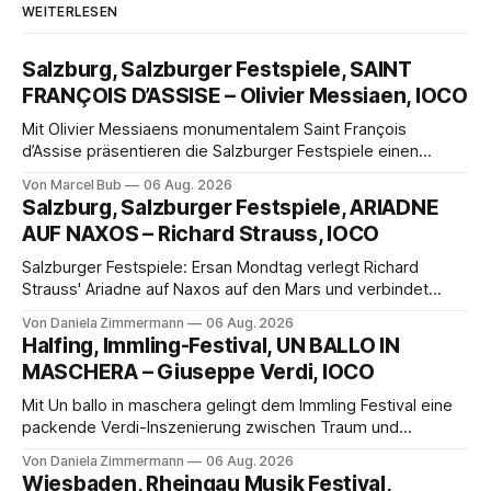
WEITERLESEN
Salzburg, Salzburger Festspiele, SAINT
FRANÇOIS D’ASSISE – Olivier Messiaen, IOCO
Mit Olivier Messiaens monumentalem Saint François
d’Assise präsentieren die Salzburger Festspiele einen
außergewöhnlichen Opernabend. Romeo Castellucci gelingt
Von Marcel Bub
06 Aug. 2026
eine bildgewaltige Inszenierung, Maxime Pascal entfaltet
Salzburg, Salzburger Festspiele, ARIADNE
die komplexe Partitur eindrucksvoll, Philippe Sly berührt als
AUF NAXOS – Richard Strauss, IOCO
Franziskus.
Salzburger Festspiele: Ersan Mondtag verlegt Richard
Strauss' Ariadne auf Naxos auf den Mars und verbindet
Science-Fiction mit Opernklassik. Musikalisch überzeugt die
Von Daniela Zimmermann
06 Aug. 2026
Aufführung mit starken Solisten und den Wiener
Halfing, Immling-Festival, UN BALLO IN
Philharmonikern, szenisch bleibt der zweite Akt jedoch
MASCHERA – Giuseppe Verdi, IOCO
hinter den Erwartungen zurück.
Mit Un ballo in maschera gelingt dem Immling Festival eine
packende Verdi-Inszenierung zwischen Traum und
Wirklichkeit. Verena von Kerssenbrock verbindet
Von Daniela Zimmermann
06 Aug. 2026
psychologische Tiefe mit starken Bildern, getragen von
Wiesbaden, Rheingau Musik Festival,