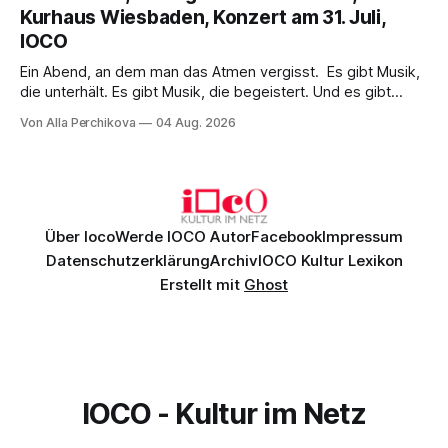
einem spielfreudigen Ensemble und einer musikalisch
Kurhaus Wiesbaden, Konzert am 31. Juli,
überzeugenden Gesamtleistung.
IOCO
Ein Abend, an dem man das Atmen vergisst. Es gibt Musik,
die unterhält. Es gibt Musik, die begeistert. Und es gibt
Musik, nach der man minutenlang kein Wort sagen kann.
Von Alla Perchikova
04 Aug. 2026
Genau so war der Abend im Kurhaus Wiesbaden, an dem
Johannes Brahms’ Erstes Klavierkonzert d-Moll op. 15 mit
Daniil
Über Ioco
Werde IOCO Autor
Facebook
Impressum
Datenschutzerklärung
Archiv
IOCO Kultur Lexikon
Erstellt mit
Ghost
IOCO - Kultur im Netz