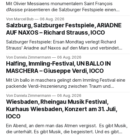
Mit Olivier Messiaens monumentalem Saint François
d’Assise präsentieren die Salzburger Festspiele einen
außergewöhnlichen Opernabend. Romeo Castellucci gelingt
Von Marcel Bub
06 Aug. 2026
eine bildgewaltige Inszenierung, Maxime Pascal entfaltet
Salzburg, Salzburger Festspiele, ARIADNE
die komplexe Partitur eindrucksvoll, Philippe Sly berührt als
AUF NAXOS – Richard Strauss, IOCO
Franziskus.
Salzburger Festspiele: Ersan Mondtag verlegt Richard
Strauss' Ariadne auf Naxos auf den Mars und verbindet
Science-Fiction mit Opernklassik. Musikalisch überzeugt die
Von Daniela Zimmermann
06 Aug. 2026
Aufführung mit starken Solisten und den Wiener
Halfing, Immling-Festival, UN BALLO IN
Philharmonikern, szenisch bleibt der zweite Akt jedoch
MASCHERA – Giuseppe Verdi, IOCO
hinter den Erwartungen zurück.
Mit Un ballo in maschera gelingt dem Immling Festival eine
packende Verdi-Inszenierung zwischen Traum und
Wirklichkeit. Verena von Kerssenbrock verbindet
Von Daniela Zimmermann
06 Aug. 2026
psychologische Tiefe mit starken Bildern, getragen von
Wiesbaden, Rheingau Musik Festival,
einem spielfreudigen Ensemble und einer musikalisch
Kurhaus Wiesbaden, Konzert am 31. Juli,
überzeugenden Gesamtleistung.
IOCO
Ein Abend, an dem man das Atmen vergisst. Es gibt Musik,
die unterhält. Es gibt Musik, die begeistert. Und es gibt