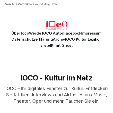
Musik, nach der man minutenlang kein Wort sagen kann.
Von Alla Perchikova
04 Aug. 2026
Genau so war der Abend im Kurhaus Wiesbaden, an dem
Johannes Brahms’ Erstes Klavierkonzert d-Moll op. 15 mit
Daniil
Über Ioco
Werde IOCO Autor
Facebook
Impressum
Datenschutzerklärung
Archiv
IOCO Kultur Lexikon
Erstellt mit
Ghost
IOCO - Kultur im Netz
IOCO - Ihr digitales Fenster zur Kultur. Entdecken
Sie Kritiken, Interviews und Aktuelles aus Musik,
Theater, Oper und mehr. Tauchen Sie ein!