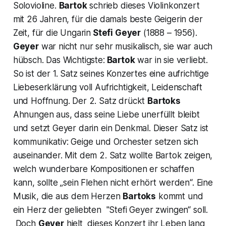
Solovioline.
Bartok
schrieb dieses Violinkonzert
mit 26 Jahren, für die damals beste Geigerin der
Zeit, für die Ungarin
Stefi Geyer
(1888 – 1956).
Geyer
war nicht nur sehr musikalisch, sie war auch
hübsch. Das Wichtigste:
Bartok
war in sie verliebt.
So ist der 1. Satz seines Konzertes eine aufrichtige
Liebeserklärung voll Aufrichtigkeit, Leidenschaft
und Hoffnung. Der 2. Satz drückt
Bartoks
Ahnungen aus, dass seine Liebe unerfüllt bleibt
und setzt Geyer darin ein Denkmal. Dieser Satz ist
kommunikativ: Geige und Orchester setzen sich
auseinander. Mit dem 2. Satz wollte Bartok zeigen,
welch wunderbare Kompositionen er schaffen
kann, sollte „
sein Flehen nicht erhört werden
“. Eine
Musik, die aus dem Herzen
Bartoks
kommt und
ein Herz der geliebten
"Stefi Geyer zwingen“ soll.
Doch
Geyer
hielt dieses Konzert ihr Leben lang